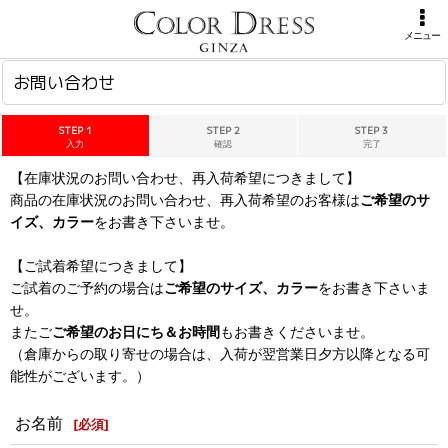
ホーム
>
お問い合わせ
メニュー
お問い合わせ
STEP 1
STEP 2
STEP 3
入力
確認
完了
【在庫状況のお問い合わせ、再入荷希望につきまして】
商品の在庫状況のお問い合わせ、再入荷希望のお客様は
ご希望のサ
イズ、カラー
をお書き下さいませ。
【ご試着希望につきまして】
ご試着のご予約の場合は
ご希望のサイズ、カラー
をお書き下さいま
せ。
またご
ご希望のお日にち＆お時間
もお書きくださいませ。
（倉庫からの取り寄せの場合は、入荷が翌営業日夕方以降となる可
能性がございます。）
お名前
[
必須
]