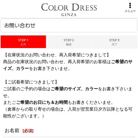
ホーム
>
お問い合わせ
メニュー
お問い合わせ
STEP 1
STEP 2
STEP 3
入力
確認
完了
【在庫状況のお問い合わせ、再入荷希望につきまして】
商品の在庫状況のお問い合わせ、再入荷希望のお客様は
ご希望のサ
イズ、カラー
をお書き下さいませ。
【ご試着希望につきまして】
ご試着のご予約の場合は
ご希望のサイズ、カラー
をお書き下さいま
せ。
またご
ご希望のお日にち＆お時間
もお書きくださいませ。
（倉庫からの取り寄せの場合は、入荷が翌営業日夕方以降となる可
能性がございます。）
お名前
[
必須
]