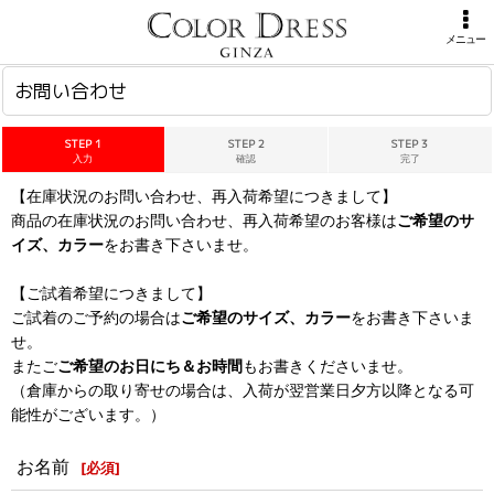
ホーム
>
お問い合わせ
メニュー
お問い合わせ
STEP 1
STEP 2
STEP 3
入力
確認
完了
【在庫状況のお問い合わせ、再入荷希望につきまして】
商品の在庫状況のお問い合わせ、再入荷希望のお客様は
ご希望のサ
イズ、カラー
をお書き下さいませ。
【ご試着希望につきまして】
ご試着のご予約の場合は
ご希望のサイズ、カラー
をお書き下さいま
せ。
またご
ご希望のお日にち＆お時間
もお書きくださいませ。
（倉庫からの取り寄せの場合は、入荷が翌営業日夕方以降となる可
能性がございます。）
お名前
[
必須
]