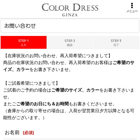
ホーム
>
お問い合わせ
メニュー
お問い合わせ
STEP 1
STEP 2
STEP 3
入力
確認
完了
【在庫状況のお問い合わせ、再入荷希望につきまして】
商品の在庫状況のお問い合わせ、再入荷希望のお客様は
ご希望のサ
イズ、カラー
をお書き下さいませ。
【ご試着希望につきまして】
ご試着のご予約の場合は
ご希望のサイズ、カラー
をお書き下さいま
せ。
またご
ご希望のお日にち＆お時間
もお書きくださいませ。
（倉庫からの取り寄せの場合は、入荷が翌営業日夕方以降となる可
能性がございます。）
お名前
[
必須
]