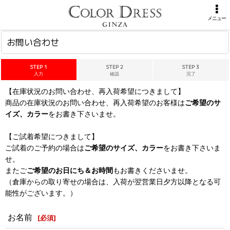
ホーム
>
お問い合わせ
メニュー
お問い合わせ
STEP 1
STEP 2
STEP 3
入力
確認
完了
【在庫状況のお問い合わせ、再入荷希望につきまして】
商品の在庫状況のお問い合わせ、再入荷希望のお客様は
ご希望のサ
イズ、カラー
をお書き下さいませ。
【ご試着希望につきまして】
ご試着のご予約の場合は
ご希望のサイズ、カラー
をお書き下さいま
せ。
またご
ご希望のお日にち＆お時間
もお書きくださいませ。
（倉庫からの取り寄せの場合は、入荷が翌営業日夕方以降となる可
能性がございます。）
お名前
[
必須
]