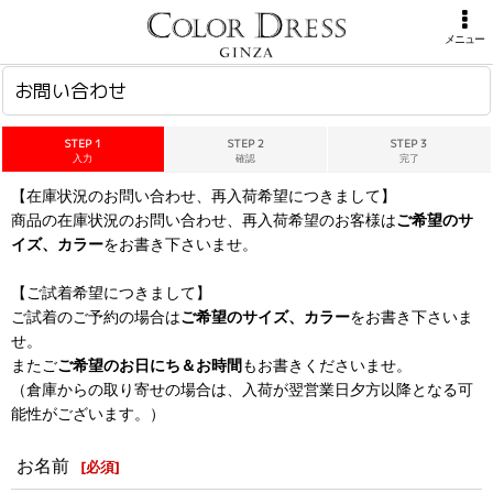
ホーム
>
お問い合わせ
メニュー
お問い合わせ
STEP 1
STEP 2
STEP 3
入力
確認
完了
【在庫状況のお問い合わせ、再入荷希望につきまして】
商品の在庫状況のお問い合わせ、再入荷希望のお客様は
ご希望のサ
イズ、カラー
をお書き下さいませ。
【ご試着希望につきまして】
ご試着のご予約の場合は
ご希望のサイズ、カラー
をお書き下さいま
せ。
またご
ご希望のお日にち＆お時間
もお書きくださいませ。
（倉庫からの取り寄せの場合は、入荷が翌営業日夕方以降となる可
能性がございます。）
お名前
[
必須
]