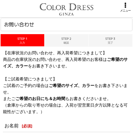
ホーム
>
お問い合わせ
メニュー
お問い合わせ
STEP 1
STEP 2
STEP 3
入力
確認
完了
【在庫状況のお問い合わせ、再入荷希望につきまして】
商品の在庫状況のお問い合わせ、再入荷希望のお客様は
ご希望のサ
イズ、カラー
をお書き下さいませ。
【ご試着希望につきまして】
ご試着のご予約の場合は
ご希望のサイズ、カラー
をお書き下さいま
せ。
またご
ご希望のお日にち＆お時間
もお書きくださいませ。
（倉庫からの取り寄せの場合は、入荷が翌営業日夕方以降となる可
能性がございます。）
お名前
[
必須
]