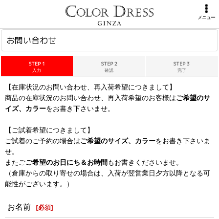
ホーム
>
お問い合わせ
メニュー
お問い合わせ
STEP 1
STEP 2
STEP 3
入力
確認
完了
【在庫状況のお問い合わせ、再入荷希望につきまして】
商品の在庫状況のお問い合わせ、再入荷希望のお客様は
ご希望のサ
イズ、カラー
をお書き下さいませ。
【ご試着希望につきまして】
ご試着のご予約の場合は
ご希望のサイズ、カラー
をお書き下さいま
せ。
またご
ご希望のお日にち＆お時間
もお書きくださいませ。
（倉庫からの取り寄せの場合は、入荷が翌営業日夕方以降となる可
能性がございます。）
お名前
[
必須
]