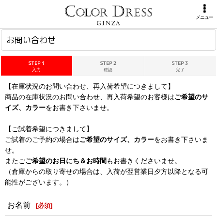
ホーム
>
お問い合わせ
メニュー
お問い合わせ
STEP 1
STEP 2
STEP 3
入力
確認
完了
【在庫状況のお問い合わせ、再入荷希望につきまして】
商品の在庫状況のお問い合わせ、再入荷希望のお客様は
ご希望のサ
イズ、カラー
をお書き下さいませ。
【ご試着希望につきまして】
ご試着のご予約の場合は
ご希望のサイズ、カラー
をお書き下さいま
せ。
またご
ご希望のお日にち＆お時間
もお書きくださいませ。
（倉庫からの取り寄せの場合は、入荷が翌営業日夕方以降となる可
能性がございます。）
お名前
[
必須
]