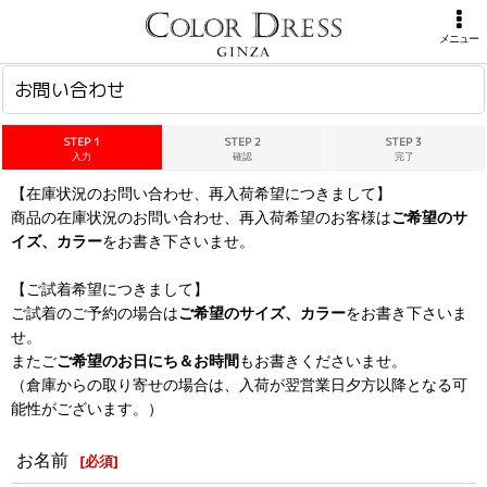
ホーム
>
お問い合わせ
メニュー
お問い合わせ
STEP 1
STEP 2
STEP 3
入力
確認
完了
【在庫状況のお問い合わせ、再入荷希望につきまして】
商品の在庫状況のお問い合わせ、再入荷希望のお客様は
ご希望のサ
イズ、カラー
をお書き下さいませ。
【ご試着希望につきまして】
ご試着のご予約の場合は
ご希望のサイズ、カラー
をお書き下さいま
せ。
またご
ご希望のお日にち＆お時間
もお書きくださいませ。
（倉庫からの取り寄せの場合は、入荷が翌営業日夕方以降となる可
能性がございます。）
お名前
[
必須
]