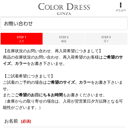
ホーム
>
お問い合わせ
メニュー
お問い合わせ
STEP 1
STEP 2
STEP 3
入力
確認
完了
【在庫状況のお問い合わせ、再入荷希望につきまして】
商品の在庫状況のお問い合わせ、再入荷希望のお客様は
ご希望のサ
イズ、カラー
をお書き下さいませ。
【ご試着希望につきまして】
ご試着のご予約の場合は
ご希望のサイズ、カラー
をお書き下さいま
せ。
またご
ご希望のお日にち＆お時間
もお書きくださいませ。
（倉庫からの取り寄せの場合は、入荷が翌営業日夕方以降となる可
能性がございます。）
お名前
[
必須
]