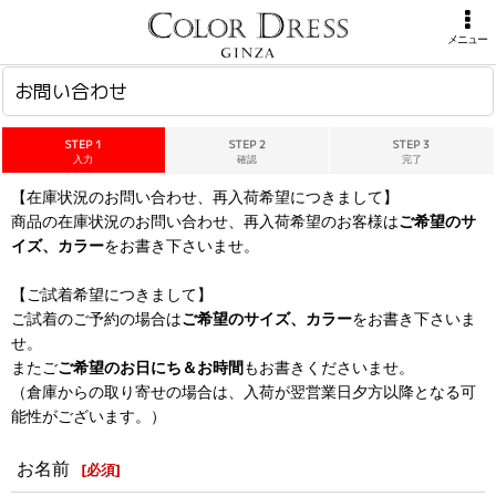
ホーム
>
お問い合わせ
メニュー
お問い合わせ
STEP 1
STEP 2
STEP 3
入力
確認
完了
【在庫状況のお問い合わせ、再入荷希望につきまして】
商品の在庫状況のお問い合わせ、再入荷希望のお客様は
ご希望のサ
イズ、カラー
をお書き下さいませ。
【ご試着希望につきまして】
ご試着のご予約の場合は
ご希望のサイズ、カラー
をお書き下さいま
せ。
またご
ご希望のお日にち＆お時間
もお書きくださいませ。
（倉庫からの取り寄せの場合は、入荷が翌営業日夕方以降となる可
能性がございます。）
お名前
[
必須
]