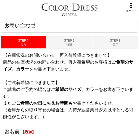
ホーム
>
お問い合わせ
メニュー
お問い合わせ
STEP 1
STEP 2
STEP 3
入力
確認
完了
【在庫状況のお問い合わせ、再入荷希望につきまして】
商品の在庫状況のお問い合わせ、再入荷希望のお客様は
ご希望のサ
イズ、カラー
をお書き下さいませ。
【ご試着希望につきまして】
ご試着のご予約の場合は
ご希望のサイズ、カラー
をお書き下さいま
せ。
またご
ご希望のお日にち＆お時間
もお書きくださいませ。
（倉庫からの取り寄せの場合は、入荷が翌営業日夕方以降となる可
能性がございます。）
お名前
[
必須
]