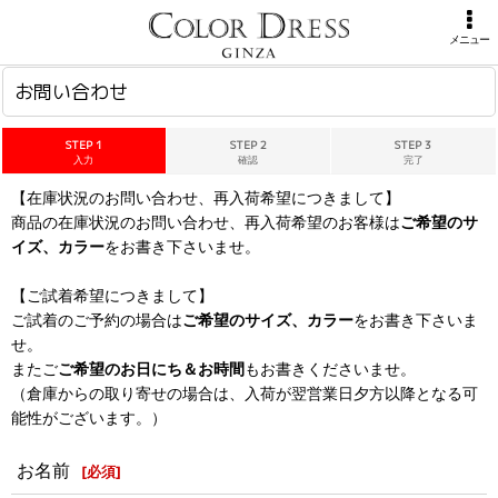
ホーム
>
お問い合わせ
メニュー
お問い合わせ
STEP 1
STEP 2
STEP 3
入力
確認
完了
【在庫状況のお問い合わせ、再入荷希望につきまして】
商品の在庫状況のお問い合わせ、再入荷希望のお客様は
ご希望のサ
イズ、カラー
をお書き下さいませ。
【ご試着希望につきまして】
ご試着のご予約の場合は
ご希望のサイズ、カラー
をお書き下さいま
せ。
またご
ご希望のお日にち＆お時間
もお書きくださいませ。
（倉庫からの取り寄せの場合は、入荷が翌営業日夕方以降となる可
能性がございます。）
お名前
[
必須
]