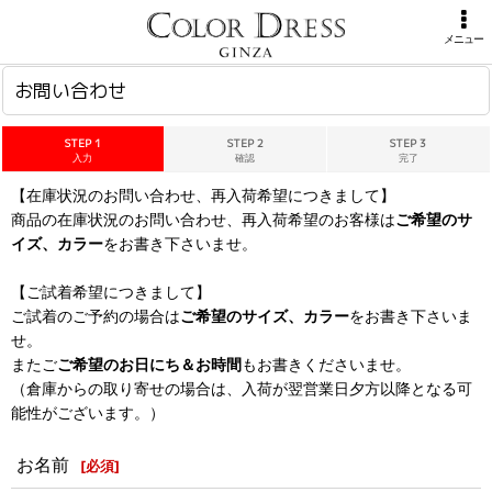
ホーム
>
お問い合わせ
メニュー
お問い合わせ
STEP 1
STEP 2
STEP 3
入力
確認
完了
【在庫状況のお問い合わせ、再入荷希望につきまして】
商品の在庫状況のお問い合わせ、再入荷希望のお客様は
ご希望のサ
イズ、カラー
をお書き下さいませ。
【ご試着希望につきまして】
ご試着のご予約の場合は
ご希望のサイズ、カラー
をお書き下さいま
せ。
またご
ご希望のお日にち＆お時間
もお書きくださいませ。
（倉庫からの取り寄せの場合は、入荷が翌営業日夕方以降となる可
能性がございます。）
お名前
[
必須
]