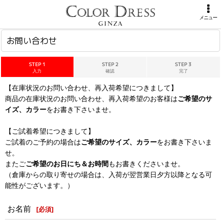
ホーム
>
お問い合わせ
メニュー
お問い合わせ
STEP 1
STEP 2
STEP 3
入力
確認
完了
【在庫状況のお問い合わせ、再入荷希望につきまして】
商品の在庫状況のお問い合わせ、再入荷希望のお客様は
ご希望のサ
イズ、カラー
をお書き下さいませ。
【ご試着希望につきまして】
ご試着のご予約の場合は
ご希望のサイズ、カラー
をお書き下さいま
せ。
またご
ご希望のお日にち＆お時間
もお書きくださいませ。
（倉庫からの取り寄せの場合は、入荷が翌営業日夕方以降となる可
能性がございます。）
お名前
[
必須
]