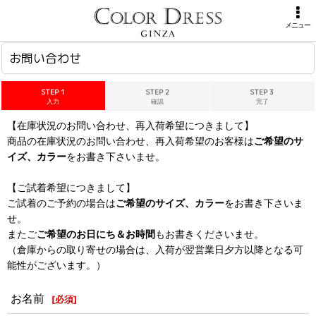
ホーム
>
お問い合わせ
メニュー
お問い合わせ
STEP 1
STEP 2
STEP 3
入力
確認
完了
【在庫状況のお問い合わせ、再入荷希望につきまして】
商品の在庫状況のお問い合わせ、再入荷希望のお客様は
ご希望のサ
イズ、カラー
をお書き下さいませ。
【ご試着希望につきまして】
ご試着のご予約の場合は
ご希望のサイズ、カラー
をお書き下さいま
せ。
またご
ご希望のお日にち＆お時間
もお書きくださいませ。
（倉庫からの取り寄せの場合は、入荷が翌営業日夕方以降となる可
能性がございます。）
お名前
[
必須
]