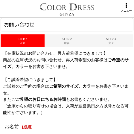
ホーム
>
お問い合わせ
メニュー
お問い合わせ
STEP 1
STEP 2
STEP 3
入力
確認
完了
【在庫状況のお問い合わせ、再入荷希望につきまして】
商品の在庫状況のお問い合わせ、再入荷希望のお客様は
ご希望のサ
イズ、カラー
をお書き下さいませ。
【ご試着希望につきまして】
ご試着のご予約の場合は
ご希望のサイズ、カラー
をお書き下さいま
せ。
またご
ご希望のお日にち＆お時間
もお書きくださいませ。
（倉庫からの取り寄せの場合は、入荷が翌営業日夕方以降となる可
能性がございます。）
お名前
[
必須
]