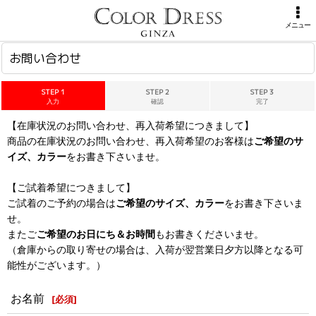
ホーム
>
お問い合わせ
メニュー
お問い合わせ
STEP 1
STEP 2
STEP 3
入力
確認
完了
【在庫状況のお問い合わせ、再入荷希望につきまして】
商品の在庫状況のお問い合わせ、再入荷希望のお客様は
ご希望のサ
イズ、カラー
をお書き下さいませ。
【ご試着希望につきまして】
ご試着のご予約の場合は
ご希望のサイズ、カラー
をお書き下さいま
せ。
またご
ご希望のお日にち＆お時間
もお書きくださいませ。
（倉庫からの取り寄せの場合は、入荷が翌営業日夕方以降となる可
能性がございます。）
お名前
[
必須
]