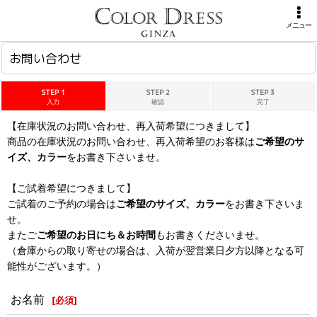
ホーム
>
お問い合わせ
メニュー
お問い合わせ
STEP 1
STEP 2
STEP 3
入力
確認
完了
【在庫状況のお問い合わせ、再入荷希望につきまして】
商品の在庫状況のお問い合わせ、再入荷希望のお客様は
ご希望のサ
イズ、カラー
をお書き下さいませ。
【ご試着希望につきまして】
ご試着のご予約の場合は
ご希望のサイズ、カラー
をお書き下さいま
せ。
またご
ご希望のお日にち＆お時間
もお書きくださいませ。
（倉庫からの取り寄せの場合は、入荷が翌営業日夕方以降となる可
能性がございます。）
お名前
[
必須
]