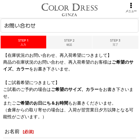
ホーム
>
お問い合わせ
メニュー
お問い合わせ
STEP 1
STEP 2
STEP 3
入力
確認
完了
【在庫状況のお問い合わせ、再入荷希望につきまして】
商品の在庫状況のお問い合わせ、再入荷希望のお客様は
ご希望のサ
イズ、カラー
をお書き下さいませ。
【ご試着希望につきまして】
ご試着のご予約の場合は
ご希望のサイズ、カラー
をお書き下さいま
せ。
またご
ご希望のお日にち＆お時間
もお書きくださいませ。
（倉庫からの取り寄せの場合は、入荷が翌営業日夕方以降となる可
能性がございます。）
お名前
[
必須
]