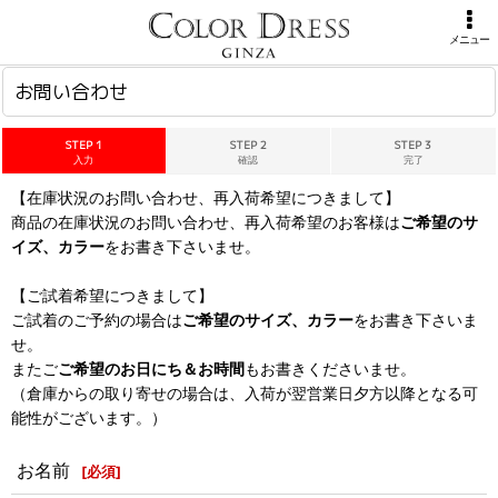
ホーム
>
お問い合わせ
メニュー
お問い合わせ
STEP 1
STEP 2
STEP 3
入力
確認
完了
【在庫状況のお問い合わせ、再入荷希望につきまして】
商品の在庫状況のお問い合わせ、再入荷希望のお客様は
ご希望のサ
イズ、カラー
をお書き下さいませ。
【ご試着希望につきまして】
ご試着のご予約の場合は
ご希望のサイズ、カラー
をお書き下さいま
せ。
またご
ご希望のお日にち＆お時間
もお書きくださいませ。
（倉庫からの取り寄せの場合は、入荷が翌営業日夕方以降となる可
能性がございます。）
お名前
[
必須
]