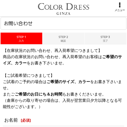
ホーム
>
お問い合わせ
メニュー
お問い合わせ
STEP 1
STEP 2
STEP 3
入力
確認
完了
【在庫状況のお問い合わせ、再入荷希望につきまして】
商品の在庫状況のお問い合わせ、再入荷希望のお客様は
ご希望のサ
イズ、カラー
をお書き下さいませ。
【ご試着希望につきまして】
ご試着のご予約の場合は
ご希望のサイズ、カラー
をお書き下さいま
せ。
またご
ご希望のお日にち＆お時間
もお書きくださいませ。
（倉庫からの取り寄せの場合は、入荷が翌営業日夕方以降となる可
能性がございます。）
お名前
[
必須
]