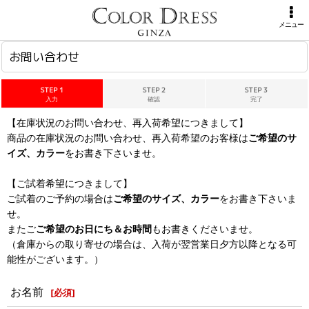
ホーム
>
お問い合わせ
メニュー
お問い合わせ
STEP 1
STEP 2
STEP 3
入力
確認
完了
【在庫状況のお問い合わせ、再入荷希望につきまして】
商品の在庫状況のお問い合わせ、再入荷希望のお客様は
ご希望のサ
イズ、カラー
をお書き下さいませ。
【ご試着希望につきまして】
ご試着のご予約の場合は
ご希望のサイズ、カラー
をお書き下さいま
せ。
またご
ご希望のお日にち＆お時間
もお書きくださいませ。
（倉庫からの取り寄せの場合は、入荷が翌営業日夕方以降となる可
能性がございます。）
お名前
[
必須
]