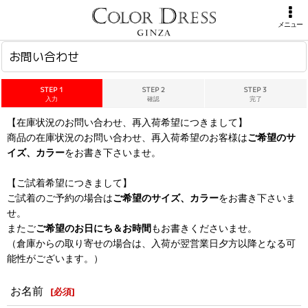
ホーム
>
お問い合わせ
メニュー
お問い合わせ
STEP 1
STEP 2
STEP 3
入力
確認
完了
【在庫状況のお問い合わせ、再入荷希望につきまして】
商品の在庫状況のお問い合わせ、再入荷希望のお客様は
ご希望のサ
イズ、カラー
をお書き下さいませ。
【ご試着希望につきまして】
ご試着のご予約の場合は
ご希望のサイズ、カラー
をお書き下さいま
せ。
またご
ご希望のお日にち＆お時間
もお書きくださいませ。
（倉庫からの取り寄せの場合は、入荷が翌営業日夕方以降となる可
能性がございます。）
お名前
[
必須
]