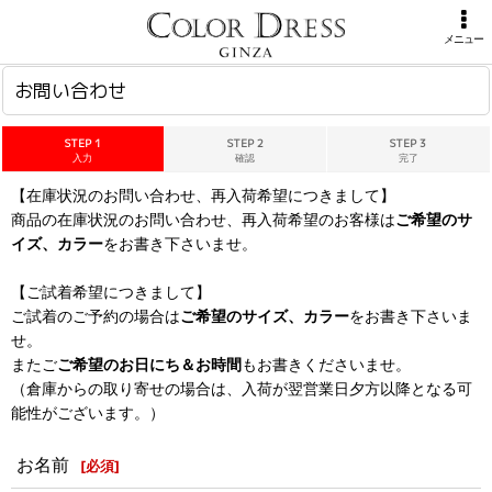
ホーム
>
お問い合わせ
メニュー
お問い合わせ
STEP 1
STEP 2
STEP 3
入力
確認
完了
【在庫状況のお問い合わせ、再入荷希望につきまして】
商品の在庫状況のお問い合わせ、再入荷希望のお客様は
ご希望のサ
イズ、カラー
をお書き下さいませ。
【ご試着希望につきまして】
ご試着のご予約の場合は
ご希望のサイズ、カラー
をお書き下さいま
せ。
またご
ご希望のお日にち＆お時間
もお書きくださいませ。
（倉庫からの取り寄せの場合は、入荷が翌営業日夕方以降となる可
能性がございます。）
お名前
[
必須
]