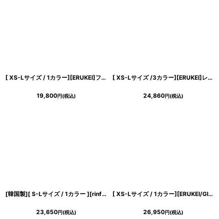
浴びながら、自分らしく、美しく。-
クワンピース
日常にある。エレガンスをひとさじー
[ XS-Lサイズ / 1カラー][ERUKEI]フリルスリーブ・ドット・シフォン・パイピング・切替・Aライン・フレア・ミニドレス・ワンピース[送料無料]
[ XS-Lサイズ /3カラー][ERUKEI]レッド・グリーン・グレー・リボン・背中見せ・Aライン・フレア・ミニドレス・ワンピース[送料無料]
シルエット。 夏の視線を独り占めする「夏の主役ラップロングドレス」
19,800
24,860
円
(税込)
円
(税込)
[韓国製][ S-Lサイズ / 1カラー ][rinfarre]オレンジ・ボタン・ベルト・五分袖・パフスリーブ・Aライン・ミディアムドレス・ワンピース[薗田杏奈着用][送料無料]
[ XS-Lサイズ / 1カラー][ERUKEI/GINZA COUTURE]ツイード・金糸・チェック柄・ビーズ・スパンコール・ノースリーブ・ポケット・Aライン・ミニドレス・ワンピース[送料無料]
23,650
26,950
円
(税込)
円
(税込)