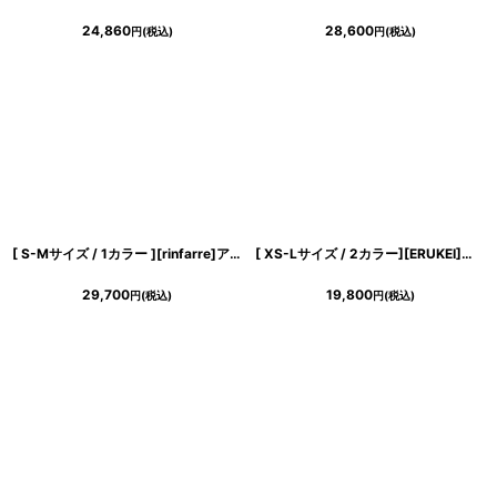
24,860
28,600
円
(税込)
円
(税込)
[ S-Mサイズ / 1カラー ][rinfarre]アイボリー・サテン・フレアスリーブ・ケープ・タイト・ロングドレス・ワンピース[山崎みどり着用][送料無料]myiv
[ XS-Lサイズ / 2カラー][ERUKEI]シンプル・ノースリーブ・Aライン・フレア・ミニドレス・ワンピース[送料無料]
29,700
19,800
円
(税込)
円
(税込)