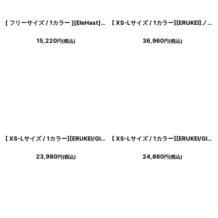
[ フリーサイズ / 1カラー ][EleHast]アームスリット・長袖・ケープ・エレガントモード・マキシ丈・ロングワンピース[薗田杏奈着用][送料無料]
[ XS-Lサイズ / 1カラー][ERUKEI]ノースリーブ・スパンコール×レース・Aライン・ハイウエスト・ロングドレス[山崎みどり着用]《送料＆代引き手数料無料》
15,220
36,960
円
(税込)
円
(税込)
[ XS-Lサイズ / 1カラー][ERUKEI/GINZA COUTURE]アイボリー×ブラック・ノースリーブ・サイドレース・Aライン・フレア・ミニドレス・ワンピース[送料無料]
[ XS-Lサイズ / 1カラー][ERUKEI/GINZA COUTURE]フリルカラー・フリルスリーブ・リボン・プリント・シフォン・切替・Aライン・ミディアムドレス・ワンピース[送料無料]
23,980
24,860
円
(税込)
円
(税込)