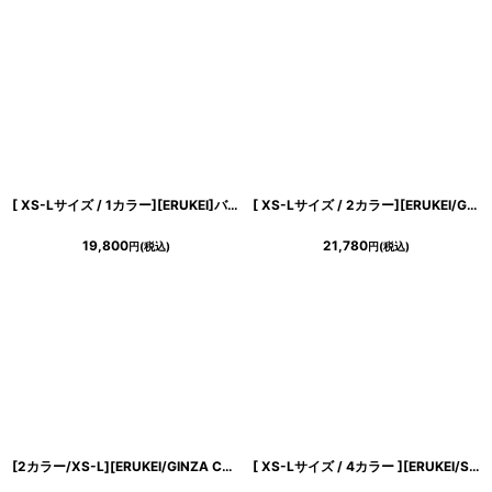
[ XS-Lサイズ / 1カラー][ERUKEI]バタフライ柄・プリント・ローカラー・襟付き・アメリカンスリーブ・ティアード・Aライン・ミニドレス・ワンピース[送料無料]
[ XS-Lサイズ / 2カラー][ERUKEI/GINZA COUTURE]グレー・ワインレッド・ラメ・シンプル・ブローチ・ベルト・ノースリーブ・Aライン・ミディアムドレス・ワンピース[送料無料]
19,800
21,780
円
(税込)
円
(税込)
[2カラー/XS-L][ERUKEI/GINZA COUTURE]ワンカラー・シンプル・ノースリーブ・前ボタン・リボンベルト・ポケット・Aライン・ミディアムドレス・ワンピース[送料無料]
[ XS-Lサイズ / 4カラー ][ERUKEI/SETTAN]ピンク・ホワイト・ワインレッド・ベージュ・ホルターネック・エレガント・胸元レース・ラインストーン・Aライン・ロングドレス[送料無料]