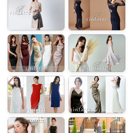
ワンピース・ドレス / 肩幅カバー
ワンピース・ドレス / 足長見え・ハイウエスト
ワンピース・ドレス / 華奢見え・キャミタイプ
ワンピース・ドレス / デコルテ綺麗・鎖骨見せ
ワンピース・ドレス / セクシー・胸元強調
ワンピース・ドレス / 低身長・小柄さん向け
ワンピース・ドレス / ブラ紐隠し・下着安心
ワンピース・ドレス / クリスマス（赤・緑・白・金・銀）
ワンピース・ドレス / バレンタイン・ホワイトデー（赤・白・ピンク）
ワンピース・ドレス / ハロウィン（茶・黄色・紫・オレンジ）