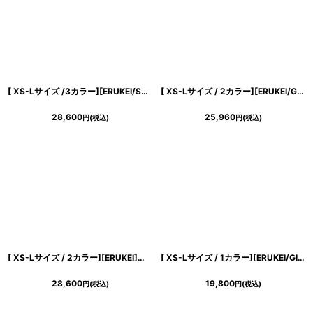
[ XS-Lサイズ /3カラー][ERUKEI/SETTAN]レース・シアー・スカラップノースリーブ・Aライン・ミディアムドレス・ワンピース[送料無料]
[ XS-Lサイズ / 2カラー][ERUKEI/GINZA COUTURE]オーガンジー・ジャガード・花柄・金糸・ノースリーブ・Vネック・Aライン・フレア・ミディアムドレス・ワンピース[送料無料]
28,600
25,960
円
(税込)
円
(税込)
き立てる一着。
[ XS-Lサイズ / 2カラー][ERUKEI]ワンカラー・レース・サテン・Vネック・長袖・ベルスリーブ・ミディアムドレス・ワンピース[薗田杏奈着用][送料無料]
[ XS-Lサイズ / 1カラー][ERUKEI/GINZA COUTURE]パープル・ノースリーブ・花柄・プリント・ボールチェーン・切替・Aライン・ミディアムドレス・ワンピース[送料無料]
28,600
19,800
円
(税込)
円
(税込)
ンピース