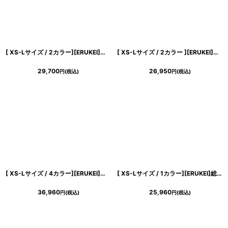
[ XS-Lサイズ / 2カラー][ERUKEI]アメリカンスリーブ・シフォン・花柄・プリント・スリット・セクシー・Aライン・ロングドレス[送料無料]
[ XS-Lサイズ / 2カラー ][ERUKEI]バイカラー・ノースリーブ・Vネック・レイヤード・プリーツ・ベルト付き・ミディアムドレス・ワンピース[黒木麗奈着用][送料無料]
29,700
26,950
円
(税込)
円
(税込)
[ XS-Lサイズ / 4カラー][ERUKEI]ベア・ジャガード・ゴールド・シルバー・ネイビー・ジャガード・花柄・Aライン・スピンドル・ロングドレス[山崎みどり着用][送料無料]mygl
[ XS-Lサイズ / 1カラー][ERUKEI]総レース・金糸・レザー・レースアップ・ノースリーブ・切替・Aライン・ミニドレス・ワンピース[送料無料]
36,960
25,960
円
(税込)
円
(税込)