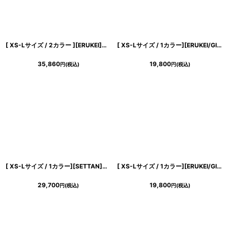
[ XS-Lサイズ / 2カラー ][ERUKEI]花柄・刺繍・チュール・スパンコール・長袖・ロングスリーブ・シアー・マキシ丈・Aライン・フレア・ロングドレス[山崎みどり着用][送料無料] mygr
[ XS-Lサイズ / 1カラー][ERUKEI/GINZA COUTURE]サテン・花柄・プリント・ハイウエスト・レース切替・Aライン・ミディアムドレス・ワンピース[送料無料]
35,860
19,800
円
(税込)
円
(税込)
[ XS-Lサイズ / 1カラー][SETTAN]リーフ柄・プリント・シフォン・Vネック・ノースリーブ・Aライン・ロングドレス[送料無料]
[ XS-Lサイズ / 1カラー][ERUKEI/GINZA COUTURE]花柄・プリント・ノースリーブ・Aライン・ミディアムドレス・ワンピース[送料無料]
29,700
19,800
円
(税込)
円
(税込)