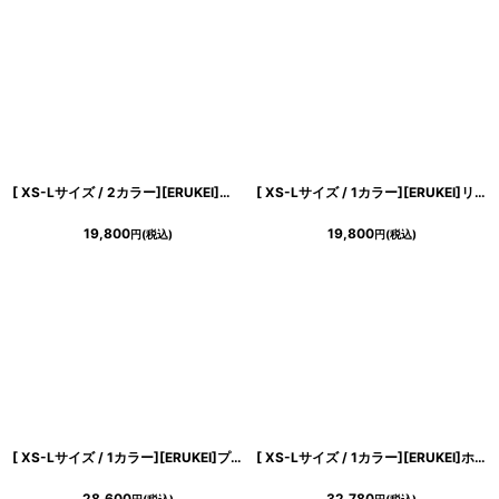
[ XS-Lサイズ / 2カラー][ERUKEI]プリント・サテン・ノースリーブ・Aライン・ミディアムドレス・ワンピース[送料無料]
[ XS-Lサイズ / 1カラー][ERUKEI]リボン柄・プリント・ノースリーブ・肩リボン・Aライン・フレア・ミニドレス・ワンピース[送料無料]
19,800
19,800
円
(税込)
円
(税込)
[ XS-Lサイズ / 1カラー][ERUKEI]プリント・花柄・Vネック・ハイウエスト・Aライン・ロングドレス[送料無料]
[ XS-Lサイズ / 1カラー][ERUKEI]ホワイト×ブルー・ベルト・プリント・ノースリーブ・Aライン・ロングドレス・ワンピース[山崎みどり着用][送料無料] mywh
28,600
32,780