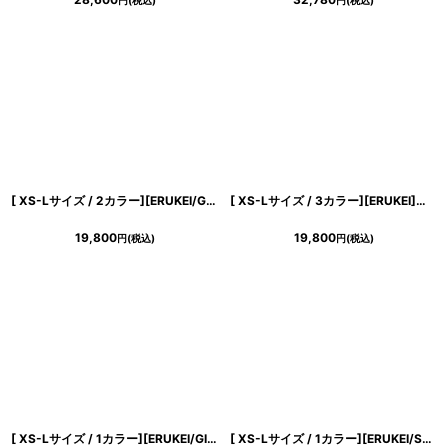
円
(税込)
円
(税込)
[ XS-Lサイズ / 2カラー][ERUKEI/GINZA COUTURE]ピンク・グリーン・総レース・半袖・Aライン・ミディアムドレス・ワンピース[送料無料]
[ XS-Lサイズ / 3カラー][ERUKEI]ジャガード・花柄・スリットネック・フィッシュテール・Aライン・ミディアムドレス・ワンピース[山崎みどり着用][送料無料]myyl
19,800
19,800
円
(税込)
円
(税込)
[ XS-Lサイズ / 1カラー][ERUKEI/GINZA COUTURE]シフォン・プリント・ノースリーブ・切替・Aライン・ミディアムドレス・ワンピース[送料無料]
[ XS-Lサイズ / 1カラー][ERUKEI/SETTAN]ブラック×ホワイト・バックリボン・リボン・バイカラー・ノースリーブ・ミニドレス・ワンピース[送料無料]