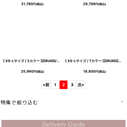
21,780
29,700
円
(税込)
円
(税込)
[ XS-Lサイズ / 2カラー ][ERUKEI/GINZA COUTURE]ピンク・ホワイト・総レース・Aライン・ノースリーブ・上品・ミディアムドレス・ワンピース[送料無料]
[ XS-Lサイズ / 7カラー ][ERUKEI]お花ビジュー・ハイウエスト・半袖・Aライン・フレア・ミニドレス・ワンピース[山崎みどり・黒木麗奈着用][送料無料]mywhbk
25,960
19,800
円
(税込)
円
(税込)
«
前
1
2
3
次
»
特集で絞り込む
山崎みどりちゃん着用ドレス♪