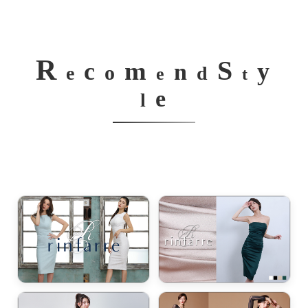
ワンピース / 入学式・卒業式・七五三・ママドレス
ワンピース / 旅行・リゾート・女子会
R
S
m
c
y
ドレス / パーティー・お呼ばれ
n
o
e
d
e
t
e
ドレス / 演奏会・発表会
l
ドレス / 会社のパーティー・祝賀会
ドレス / コンテスト
ワンピース・ドレス / 二の腕カバー
ワンピース・ドレス / 胸元カバー
ワンピース・ドレス / お腹カバー
ワンピース・ドレス / お尻カバー
ワンピース・ドレス / 太ももカバー