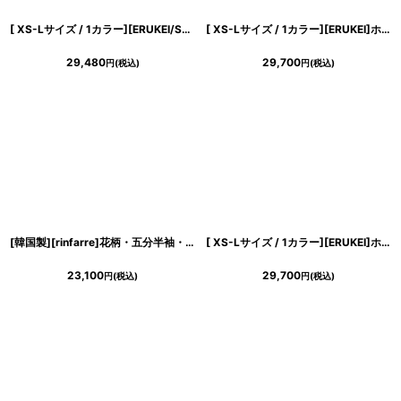
[ XS-Lサイズ / 1カラー][ERUKEI/SETTAN]オレンジ・花柄・シフォン・ティアード・フリル・Aライン・レースポイント・ミディアムドレス・ワンピース[送料無料]
[ XS-Lサイズ / 1カラー][ERUKEI]ホワイト×レッド・花柄・Aライン・ノースリーブ・シフォン・ロングドレス・ワンピース[山崎みどり着用][送料無料]myrd
29,480
29,700
円
(税込)
円
(税込)
[韓国製][rinfarre]花柄・五分半袖・パフスリーブ・Aライン・ホワイト×ブラック・ミディアム・ひざ下・ワンピース・ドレス[奈月セナ着用][送料無料]
[ XS-Lサイズ / 1カラー][ERUKEI]ホワイト×ブラック・大理石・Aライン・ノースリーブ・ロングドレス・ワンピース[山崎みどり着用]《送料＆代引き手数料無料》 mywhbk
23,100
29,700
円
(税込)
円
(税込)