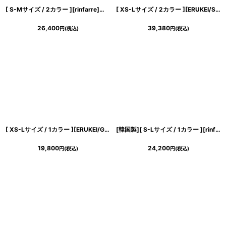
[ S-Mサイズ / 2カラー ][rinfarre]キャップスリーブ・ハイネック・ポケット・フレア・ミモレ丈・Aライン・ロングドレス・ワンピース[山崎みどり着用][送料無料]mybk
[ XS-Lサイズ / 2カラー ][ERUKEI/SETTAN]ブラック・レッド・立体刺繍・ウエストリボン・Aライン・Vネック・ロングドレス[送料無料]
26,400
39,380
円
(税込)
円
(税込)
[ XS-Lサイズ / 1カラー ][ERUKEI/GINZA COUTURE]グリーン・リボン・ドット・花柄・半袖・レース・チュール・Aライン・ミディアムドレス・ワンピース[送料無料]
[韓国製][ S-Lサイズ / 1カラー ][rinfarre]グリーン・ベア・サテン・ボタン・Aライン・ミディアムドレス・ワンピース[薗田杏奈着用][送料無料]
19,800
24,200
円
(税込)
円
(税込)