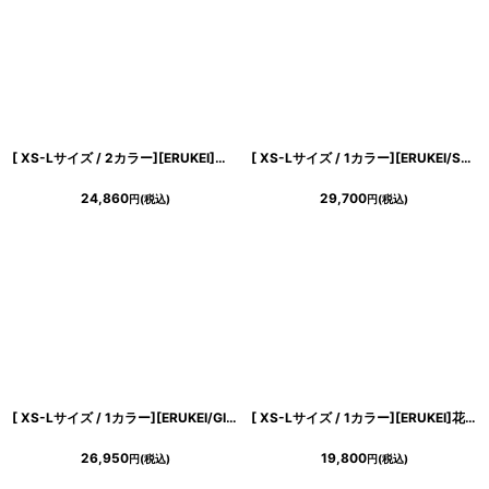
[ XS-Lサイズ / 2カラー][ERUKEI]花柄・シワ加工・ノースリーブ・ブローチ・ポケット・Aライン・ミディアムドレス・ワンピース[送料無料]
[ XS-Lサイズ / 1カラー][ERUKEI/SETTAN]総レース・斜め切替・アシンメトリー・フレンチスリーブ・マキシ丈・Aライン・ロングドレス[送料無料]
24,860
29,700
円
(税込)
円
(税込)
[ XS-Lサイズ / 1カラー][ERUKEI/GINZA COUTURE]花柄・プリント・ハイネック・ベルト・Aライン・ミディアムドレス・ワンピース[送料無料]
[ XS-Lサイズ / 1カラー][ERUKEI]花柄・プリント・シフォン・Vネック・ノースリーブ・肩リボン・タック・フレア・Aライン・ミディアムドレス・ワンピース[送料無料]
26,950
19,800
円
(税込)
円
(税込)