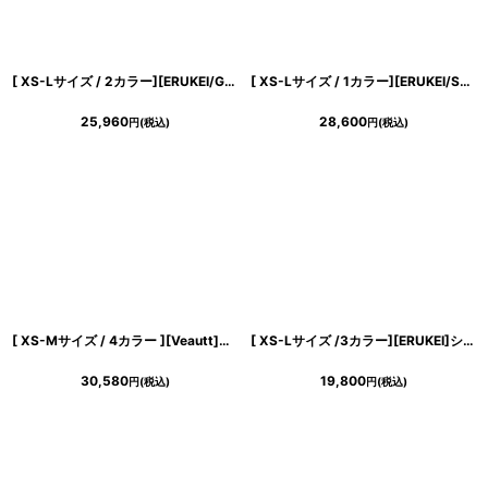
[ XS-Lサイズ / 2カラー][ERUKEI/GINZA COUTURE]ホワイト×ブラック・レッド×ホワイト・ドット・首元フリル・ウエストマーク・マキシ・アメリカンスリーブ・Aライン・ロングドレス[送料無料]
[ XS-Lサイズ / 1カラー][ERUKEI/SETTAN]花柄・プリント・ノースリーブ・リボン・パイピング・切替・ティアード・ミディアムドレス・ワンピース[送料無料]
25,960
28,600
円
(税込)
円
(税込)
[ XS-Mサイズ / 4カラー ][Veautt]ネックデザイン・アシンメトリー・フレア・ミディアムドレス《送料＆代引き手数料無料》
[ XS-Lサイズ /3カラー][ERUKEI]シャイニーサテン・シワ加工・ネックビジュー・シンプル・ノースリーブ・フレア・Aライン・ミニドレス・ワンピース[送料無料]
30,580
19,800
円
(税込)
円
(税込)