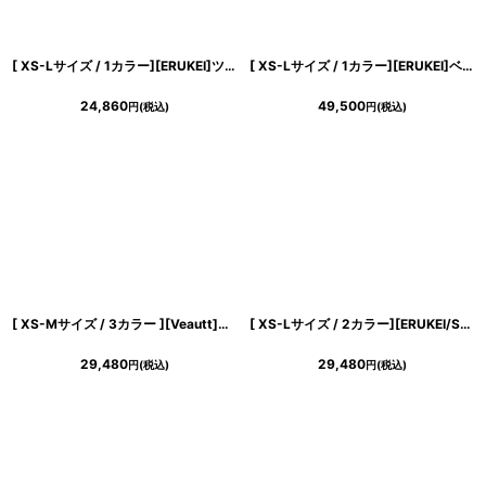
[ XS-Lサイズ / 1カラー][ERUKEI]ツイード・リボン・スパンコール・フレア・Aライン・ノースリーブ・ミニドレス・ワンピース[山崎みどり着用][送料無料] mypk
[ XS-Lサイズ / 1カラー][ERUKEI]ベア・ジャガード・金糸・花柄・Aライン・切替・フレア・ロングドレス[山崎みどり着用][送料無料] mysl
24,860
49,500
円
(税込)
円
(税込)
[ XS-Mサイズ / 3カラー ][Veautt]ウエストクロスデザイン・ドレープ・バックオープン ・セパレート・フレア・セミロング丈・ミディアムドレス《送料＆代引き手数料無料》
[ XS-Lサイズ / 2カラー][ERUKEI/SETTAN]花柄・シフォン・ティアードフリル・Aライン・レースポイント・ミディアムドレス・ワンピース[送料無料]
29,480
29,480
円
(税込)
円
(税込)