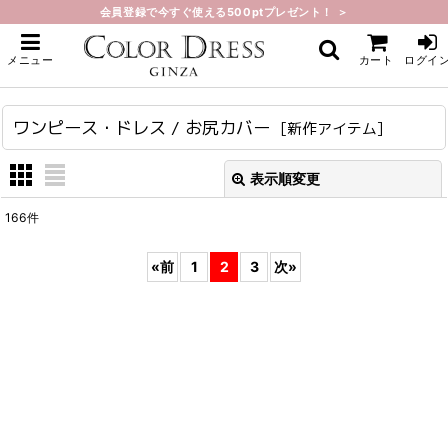
会員登録で今すぐ使える500ptプレゼント！ ＞
ホーム
>
新作アイテム
>
ワンピース・ドレス / お尻カバー
メニュー
カート
ログイ
ワンピース・ドレス / お尻カバー
[
新作アイテム
]
表示順変更
閉じる
166
件
表示数
:
«
前
1
2
3
次
»
在庫あり
並び順
:
絞り込む