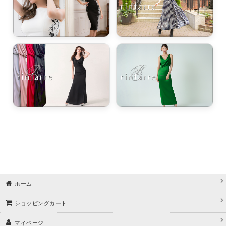
ワンピース・ドレス / 胸パッド外せる・胸パッド無し
即日配送
＊Ele Hast エレハスト＊
VIP SECRET SPRING FEVER 3日間だけの特別なご招待。
＊Ele Hast エレハスト＊SwimWear
＊Éclet-Grelot by RiNFARRE エクラグレロ＊
セミロング・アンクル丈
ホーム
ショッピングカート
マイページ