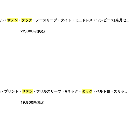
ンプル・
]
サテン
・
タック
・ノースリーブ・タイト・ミ二ドレス・ワンピース[奈月セナ着用][送料無料]
22,000
円
(税込)
抽象柄・プリント・
サテン
・フリルスリーブ・Vネック・
[
eg-c01023-6372
タック
]
・ベルト風・スリット・Aライン・ロングドレス[送料無料]
19,800
円
(税込)