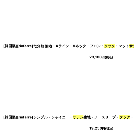
[韓国製][rinfarre]七分袖 無地・Aライン・Vネック・フロント
タック
・マット
サ
23,100
円
(税込)
[韓国製][rinfarre]シンプル・シャイニー・
サテン
生地・ノースリーブ・
タック
・ミ
19,250
円
(税込)