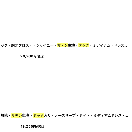
ルターネック・胸元クロス・・シャイニー・
[
cd-k06081rd
]
サテン
生地・
タック
・ミディアム・ドレス・ワンピース[友崎まどか・れお着用][送料無料]
20,900
円
(税込)
ル・無地・
32t
]
サテン
生地 ・
タック
入り・ノースリーブ・タイト・ミディアムドレス・ワンピース[MIRIN着用][送料無料]
19,250
円
(税込)