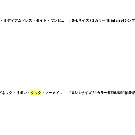
ィアムドレス・タイト・ワンピース[奈月セナ着用][送料無料]
[ S-Lサイズ / 2カラー ][rinfarre]シ
[
cd-k06094t
絞り込む
プネック・リボン・
タック
・マーメイド・ノースリーブ・ミディアムドレス・エクラグレロ [奈月セナ着用][送料無料]
[ XS-Lサイズ / 1カラー][ERUKEI]