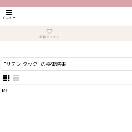
ホーム
>
"サテン タック"
の
検索結果
メニュー
新作アイテム
"サテン タック"
の
検索結果
19
件
商品数1000点以上から探す
:
表示数
:
在庫あり