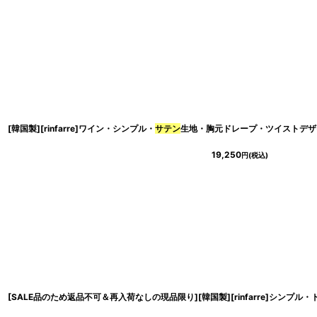
[韓国製][rinfarre]ワイン・シンプル・
サテン
生地・胸元ドレープ・ツイストデザ
19,250
円
(税込)
[SALE品のため返品不可＆再入荷なしの現品限り][韓国製][rinfarre]シンプル