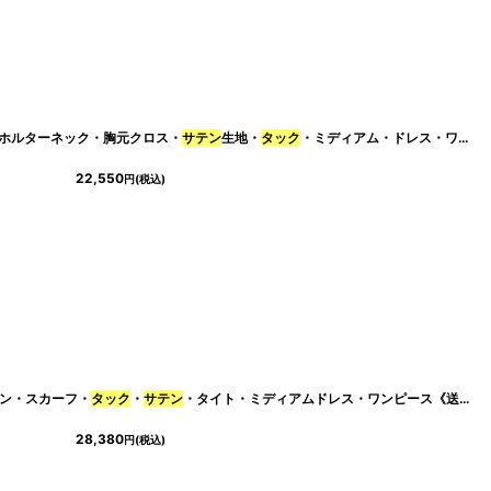
ック・ホルターネック・胸元クロス・
[
cd-k05866t
]
サテン
生地・
タック
・ミディアム・ドレス・ワンピース[黒木麗奈着用][送料無料]
22,550
円
(税込)
ボン・スカーフ・
タック
・
サテン
・タイト・ミディアムドレス・ワンピース《送料＆代引き手数料無料》
28,380
円
(税込)