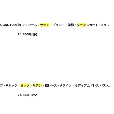
INZA COUTURE]キャミソール・
[
cd-k05625t
]
サテン
・プリント・花柄・
タック
スカート・Aライン・ミディアムドレス・ワンピース[送料無料]
24,860
円
(税込)
スリーブ・Vネック・
タック
・
サテン
・裾レース・Aライン・ミディアムドレス・ワンピース[送料無料]
24,860
円
(税込)