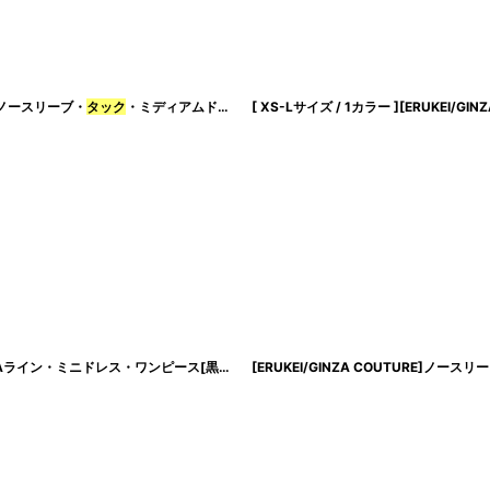
ノースリーブ・
タック
・ミディアムドレス・ワンピース[MIRIN・薗田杏奈着用][送料無料]
[ XS-Lサイズ / 1カラー ][ERUKEI/G
・ミニドレス・ワンピース[黒木麗奈着用][送料無料]
[ERUKEI/GINZA COUTURE]ノー
[
lk-c24072
]