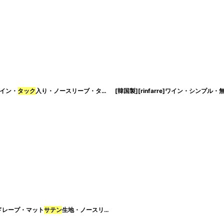
イン・
タック
入り・ノースリーブ・タイト・ミディアムドレス・ワンピース[れお着用][送料無料]
[韓国製][rinfarre]ワイン・シンプル・
・ドレープ・マット
サテン
生地・ノースリーブ・
タック
・ミディアムドレス・ワンピース[