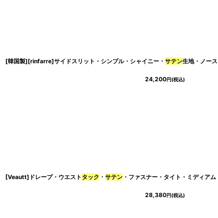
[韓国製][rinfarre]サイドスリット・シンプル・シャイニー・
サテン
生地・ノース
24,200
円
(税込)
[Veautt]ドレープ・ウエスト
タック
・
サテン
・ファスナー・タイト・ミディアム
28,380
円
(税込)