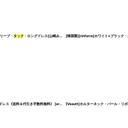
リーブ・
タック
・ロングドレス[山崎みどり・MIRIN着用]《送料＆代引き手数料無料》 mycp
[韓国製][rinfarre]ホワイト×ブラ
ドレス《送料＆代引き手数料無料》
[
ar-vt082515
[Veautt]ホルターネック・パール・リ
]