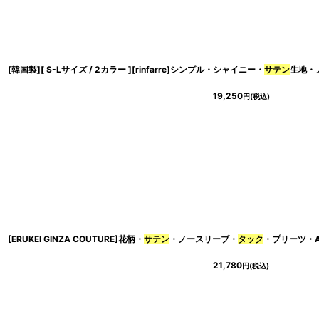
[韓国製][ S-Lサイズ / 2カラー ][rinfarre]シンプル・シャイニー・
サテン
生地・
19,250
円
(税込)
[ERUKEI GINZA COUTURE]花柄・
サテン
・ノースリーブ・
タック
・プリーツ・Aライン
21,780
円
(税込)