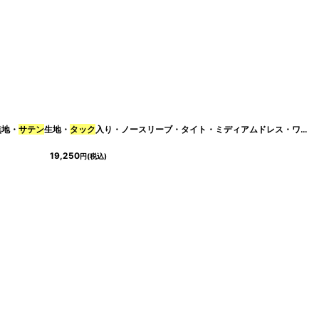
無地・
サテン
生地・
[
cd-k05669t
タック
入り・ノースリーブ・タイト・ミディアムドレス・ワンピース[山崎みどり着用][送料無料]my
]
19,250
円
(税込)
MIRIN着用]
[
cd-k06022im
]