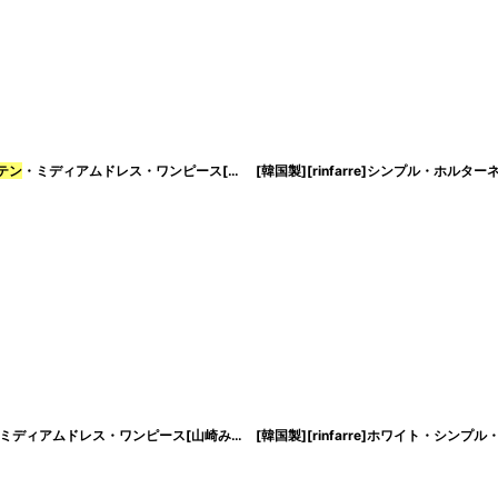
テン
・ミディアムドレス・ワンピース[山崎みどり・黒木麗奈着用]《送料＆代引き手数料無料》 mypk
[韓国製][rinfarre]シンプル・ホ
ディアムドレス・ワンピース[山崎みどり・れお着用][送料無料]mycp
[韓国製][rinfarre]ホワイト・シンプ
[
cd-k058