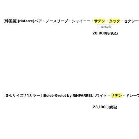
並び順
:
[韓国製][rinfarre]ベア・ノースリーブ・シャイニー・
サテン
・
タック
・セクシー・ミデ
20,900
円
(税込)
[ S-Lサイズ / 1カラー ][Eclet-Grelot by RiNFARRE]ホワイト・
サテン
・ドレー
23,100
円
(税込)