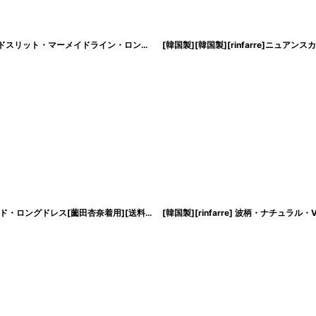
[韓国製][rinfarre]ストレッチサテン・ドレープ・ノースリーブ・Vネック・サイドスリット・マーメイドライン・ロングドレス・ワンピース[山崎みどり着用][送料無料]mybk
[ERUKEI]キャミソール・カットアウト・ギャザー・スリット・タイト・マーメイド・ロングドレス[薗田杏奈着用][送料無料]
[
lk-s37208
]