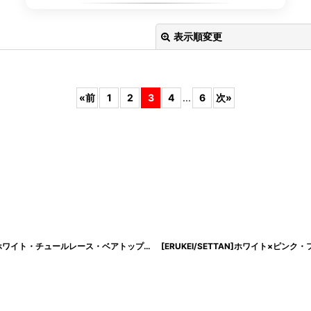
表示順変更
«
前
1
2
3
4
...
6
次
»
絞り込む
[SALE品のため返品不可＆再入荷なしの現品限り][ERUKEI SETTAN]ブラック×ホワイト・チュールレース・ベアトップ・ビスチェ・ハート・スリット・マーメイド・ロングドレス[奈月セナ着用][送料無料]
[ERUKEI/SETTAN]ホワイト×ピ