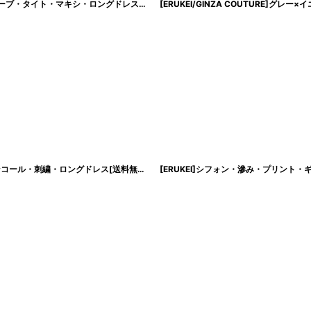
[韓国製][rinfarre]ジオメトリック・プリント・カーキ・柄・Vネック・ノースリーブ・タイト・マキシ・ロングドレス・ワンピース[山崎みどり着用][送料無料]mykk
[ERUKEI/SETTAN]ロイヤルブルー・ベア・ビスチェ・Aライン・フレア・スパンコール・刺繍・ロングドレス[送料無料]
[
lk-s35203
]