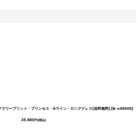
閉じる
ンク・フラワープリント・プリンセス・Aライン・ロングドレス[送料無料]
[
lk-s36103
]
[
lk-s36505
]
35,860
円
(税込)