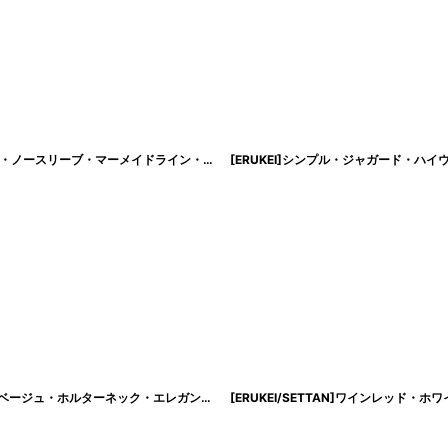
[韓国製][rinfarre]ベルベット・ワインレッド・キャップスリーブ・ハートネック・ノースリーブ・マーメイドライン・ロングドレス・ワンピース[黒木麗奈着用][送料無料]
[ XS-Lサイズ / 4カラー ][ERUKEI/SETTAN]ピンク・ホワイト・ワインレッド・ベージュ・ホルターネック・エレガント・胸元レース・ラインストーン・Aライン・ロングドレス[送料無料]