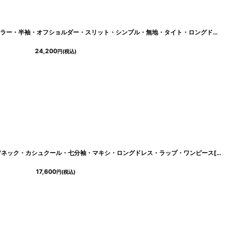
[
cd-k06142im
]
[韓国製][韓国製][rinfarre]ニュアンスカラー・半袖・オフショルダー・スリット・シンプル・無地・タイト・ロングドレス・ワンピース[山崎みどり着用][送料無料]myld
24,200
円
(税込)
[韓国製][rinfarre] 波柄・ナチュラル・Vネック・カシュクール・七分袖・マキシ・ロングドレス・ラップ・ワンピース[奈月セナ着用][送料無料]
17,600
円
(税込)