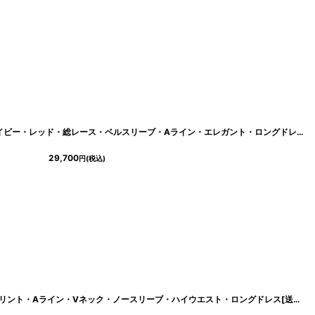
[
lk-s32158
]
[ERUKEI] ホワイト・ワインレッド・ネイビー・レッド・総レース・ベルスリーブ・Aライン・エレガント・ロングドレス[山崎みどり着用][送料無料]mywh
29,700
円
(税込)
]
[ERUKEI]ホワイト×レッド・フラワープリント・Aライン・Vネック・ノースリーブ・ハイウエスト・ロングドレス[送料無料]