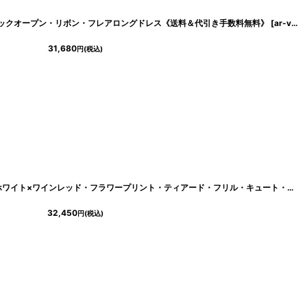
ス・バックオープン・リボン・フレアロングドレス《送料＆代引き手数料無料》
[
ar-vt022525
31,680
円
(税込)
[ERUKEI/SETTAN]ベージュ×ピンク・ホワイト×ワインレッド・フラワープリント・ティアード・フリル・キュート・ロングドレス[送料無料]
32,450
円
(税込)