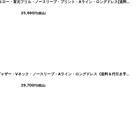
[
cd-k06209im
]
[ERUKEI/GINZA COUTURE]グレー×イエロー・首元フリル・ノースリーブ・プリント・Aライン・ロングドレス[送料無料]
25,960
円
(税込)
[ERUKEI]シフォン・滲み・プリント・ギャザー・Vネック・ノースリーブ・Aライン・ロングドレス《送料＆代引き手数料無料》
29,700
円
(税込)