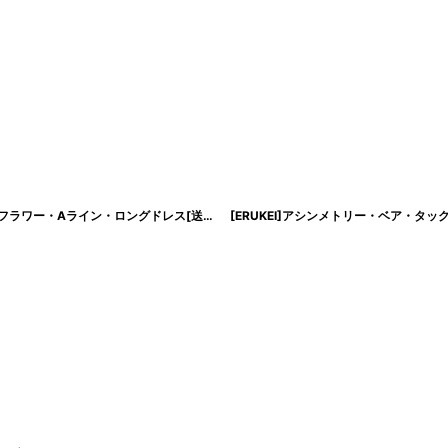
[ERUKEI/SETTAN]ゴールド×グレー・ノースリーブ・Vネック・花柄・フレア・フラワー・Aライン・ロングドレス[送料無料]
[
lk-s36503
]