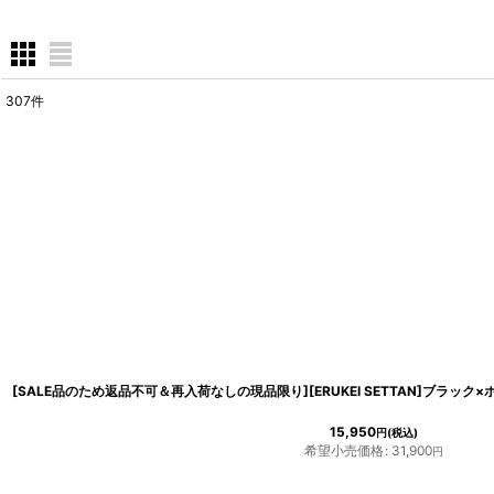
307
件
表示数
:
在庫あり
並び順
:
15,950
円
(税込)
希望小売価格
:
31,900
円