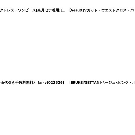
[韓国製][rinfarre] サテン・ノースリーブ・チェーン・Aライン・シンプル・ロングドレス・ワンピース[奈月セナ着用][送料無料]
[Veautt]Vカット・ウエストクロ
[
cd-k06195y
]
料＆代引き手数料無料》
[
ar-vt022526
]