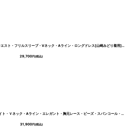
[
cd-k06240p
]
[ERUKEI]シンプル・ジャガード・ハイウエスト・フリルスリーブ・Vネック・Aライン・ロングドレス[山崎みどり着用]《送料＆代引き手数料無料》myall
29,700
円
(税込)
[
lk-s36111
]
[ERUKEI/SETTAN]ワインレッド・ホワイト・Ｖネック・Aライン・エレガント・胸元レース・ビーズ・スパンコール・ロングドレス[送料無料]
31,900
円
(税込)