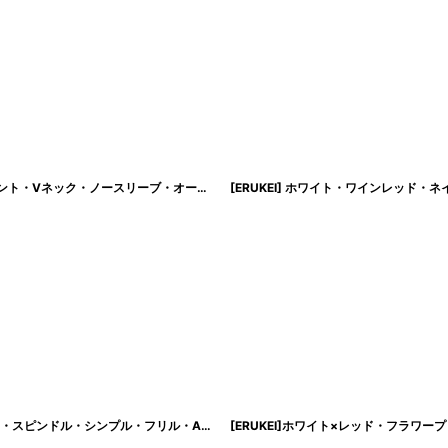
[ERUKEI/SETTAN]ワインレッド×ホワイト・ブラック×イエロー・リボン・プリント・Vネック・ノースリーブ・オーガンジー・Aライン・ロングドレス[送料無料]
[ERUKEI/SETTAN]ベージュ×ブラック・ワンショルダー・フリル・カットアウト・スピンドル・シンプル・フリル・Aライン・ロングドレス[送料無料]
[
lk-s36201