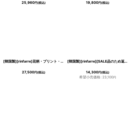
25,960
19,800
円
(税込)
円
(税込)
[韓国製][rinfarre]花柄・プリント・ノースリーブ・フレア・
サテン
調・ハートネ
[韓国製][rinfarre][SALE品のため返品不可＆再入荷なしの現品限り]シンプル・
27,500
14,300
円
(税込)
円
(税込)
希望小売価格
:
23,100
円