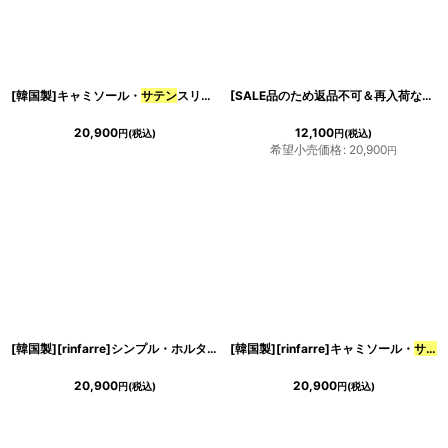
[韓国製]キャミソール・
サテン
スリップ・アシンメトリー・セクシー・ミディアムドレス・Aライン・ワンピース[奈月セナ着用][送料無料]
[SALE品のため返品不可＆再入荷なしの現品限り][韓国製][rinfarre]
20,900
12,100
円
(税込)
円
(税込)
希望小売価格
:
20,900
円
[韓国製][rinfarre]シンプル・ホルターネック・胸元クロス・・シャイニー・
[韓国製][rinfarre]キャミソール・
サテン
サテ
20,900
20,900
円
(税込)
円
(税込)