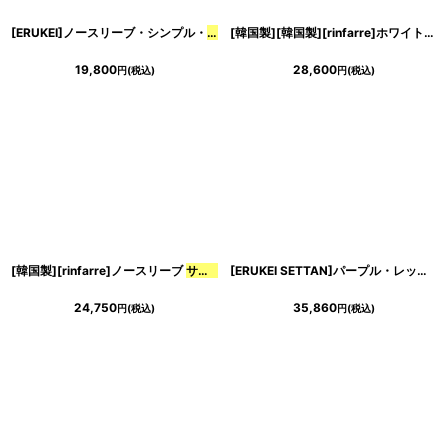
絞り込む
[ERUKEI]ノースリーブ・シンプル・
サテン
・胸元ポイント・膝丈・ミニドレス・ワン
[韓国製][韓国製][rinfarre]ホワイト・長袖・オフショルダー・スリット・シンプル・
19,800
28,600
円
(税込)
円
(税込)
[韓国製][rinfarre]ノースリーブ
サテン
Aライン ハイウエスト シフォン プリーツ 
[ERUKEI SETTAN]パープル・レッド・フラワープリント・Vネック・Aライン・ロングドレス[黒木麗奈着用][送料無料]
24,750
35,860
円
(税込)
円
(税込)