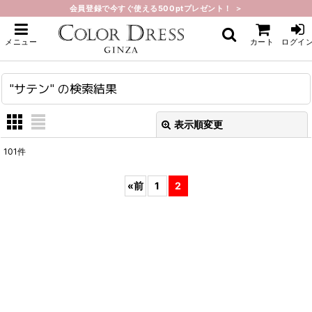
会員登録で今すぐ使える500ptプレゼント！ ＞
ホーム
>
"サテン"
の
検索結果
メニュー
カート
ログイ
"サテン"
の
検索結果
表示順変更
閉じる
101
件
商品数1000点以上から探す
:
«
前
1
2
表示数
:
在庫あり
並び順
: