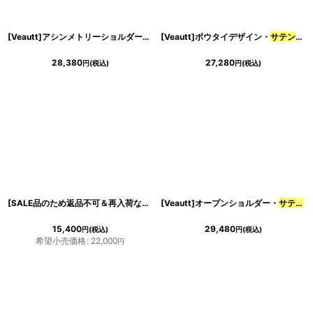
[Veautt]アシンメトリーショルダー・
サテン
[Veautt]ボウタイデザイン・
・ サイドファスナー・ ミディア
サテン
・サ
28,380
27,280
円
(税込)
円
(税込)
[SALE品のため返品不可＆再入荷なしの現品限り][韓国製][rinfarre]バイカラー・肩リボン・シフォンスリーブ・
[Veautt]オープンショルダー・
サテン
・
15,400
29,480
円
(税込)
円
(税込)
希望小売価格
:
22,000
円