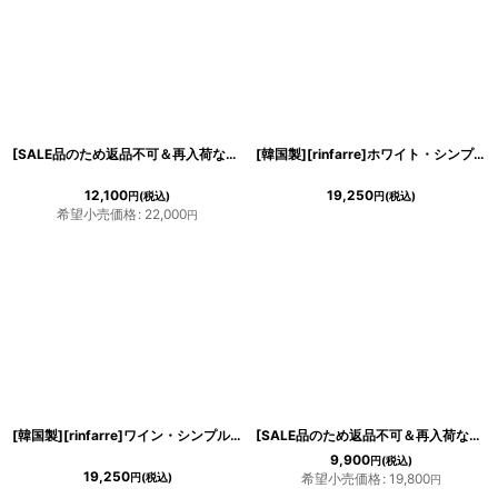
[SALE品のため返品不可＆再入荷なしの現品限り][韓国製][rinfarre]半袖・
サテ
[韓国製][rinfarre]ホワイト・シンプル・無地・
12,100
19,250
円
(税込)
円
(税込)
希望小売価格
:
22,000
円
[韓国製][rinfarre]ワイン・シンプル・
サテン
生地・胸元ドレープ・ツイストデザ
[SALE品のため返品不可＆再入荷なしの現品限り][ERUKEI][山崎みどり着用]胸元ビーズ＆
9,900
円
(税込)
19,250
円
(税込)
希望小売価格
:
19,800
円