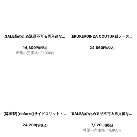
[SALE品のため返品不可＆再入荷なしの現品限り][韓国製][rinfarre]シンプル・
[ERUKEI/GINZA COUTURE]ノースリーブ・Vネック・タック・
14,300
24,860
円
(税込)
円
(税込)
希望小売価格
:
21,000
円
[韓国製][rinfarre]サイドスリット・シンプル・シャイニー・
サテン
生地・ノース
[SALE品のため返品不可＆再入荷なしの現品限り][Glitter][山崎みどり着用][姉ageha]
24,200
7,920
円
(税込)
円
(税込)
希望小売価格
:
19,800
円