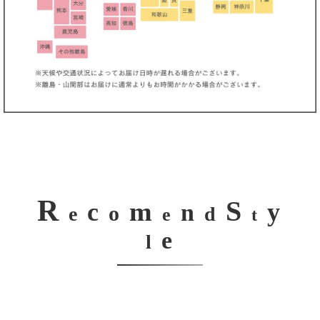
R
S
m
c
y
n
o
e
d
e
t
e
l
き立てる一着。
ンピース