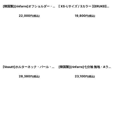
[韓国製][rinfarre]オフショルダー・フリル・飾りボタン・ジャガード・
サテン
[ XS-Lサイズ / 3カラー ][ERUKEI]パフスリーブ・
・
22,000
19,800
円
(税込)
円
(税込)
[Veautt]ホルターネック・パール・リボン・スカーフ・タック・
サテン
・タイト
[韓国製][rinfarre]七分袖 無地・Aライン・Vネック・フロントタック・マット
28,380
23,100
円
(税込)
円
(税込)