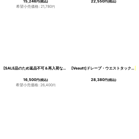
15,246
22,550
円
(税込)
円
(税込)
希望小売価格
:
21,780
円
[SALE品のため返品不可＆再入荷なしの現品限り][韓国製][rinfarre]シンプル・ノースリーブ・チェーン・
[Veautt]ドレープ・ウエストタック・
サ
16,500
28,380
円
(税込)
円
(税込)
希望小売価格
:
26,400
円