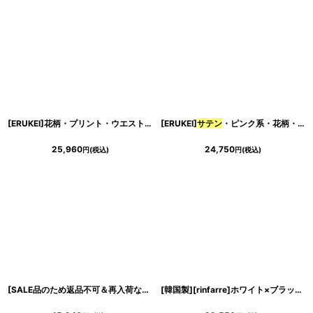
[ERUKEI]花柄・プリント・ウエストリボン・
[ERUKEI]
サテン
サテン
・ハートカット・フリルスリ
・ピンク系・花柄・プリント・ノースリーブ・Aライン・ハイウエスト・ロングドレス[黒木麗奈着用]《送料＆代引き手数料無料》
25,960
24,750
円
(税込)
円
(税込)
[SALE品のため返品不可＆再入荷なしの現品限り][ERUKEI]イエロー・レッド・花柄・プリント・
[韓国製][rinfarre]ホワイト×ブラック・ホルターネック・胸元クロス・