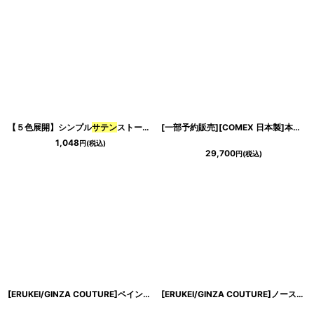
【５色展開】シンプル
サテン
ストール
[
2280
]
[一部予約販売][COMEX 日本製]本革・シンプル・ハイヒール・パンプス《送料＆代引き手数料無料》
1,048
円
(税込)
29,700
円
(税込)
[ERUKEI/GINZA COUTURE]ペイント柄・プリント・
サテン
・首元フリル・ウエ
[ERUKEI/GINZA COUTURE]ノースリーブ・