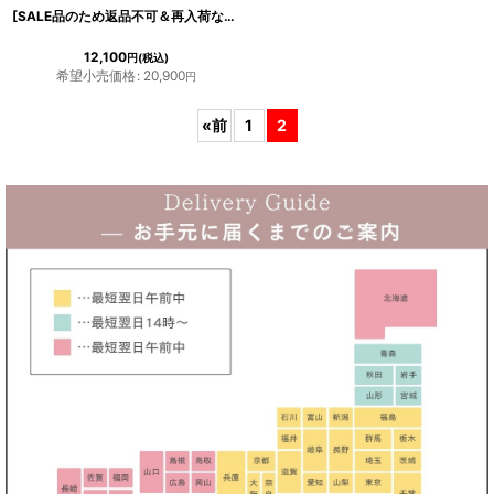
[SALE品のため返品不可＆再入荷なしの現品限り][韓国製][rinfarre]シンプル・ドレープ・マット
12,100
円
(税込)
希望小売価格
:
20,900
円
«
前
1
2