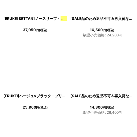
[ERUKEI SETTAN]ノースリーブ・
サテン
・刺繍・ハイウエスト・セクシー・シー
[SALE品のため返品不可＆再入荷なしの現品限り][韓国製][rinfarre]
37,950
16,500
円
(税込)
円
(税込)
希望小売価格
:
24,200
円
[ERUKEI]ベージュ×ブラック・プリント・首元フリル・ウエストマーク・マキシ・ノースリーブ・Aライン・ロングドレス[MIRIN着用]《送料＆代引き手数料無料》
[SALE品のため返品不可＆再入荷なしの現品限り][韓国製][rinfarre]ノースリーブ・シンプル・
25,960
14,300
円
(税込)
円
(税込)
希望小売価格
:
26,400
円