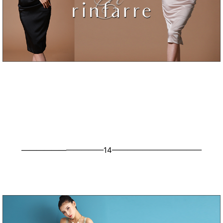
———————————14————————————