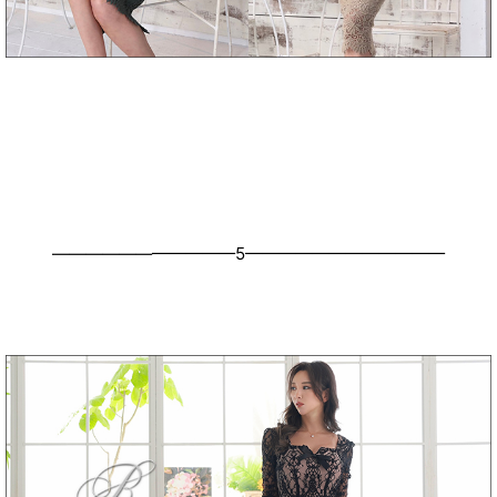
———————————5————————————