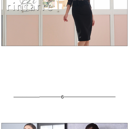
———————————6————————————