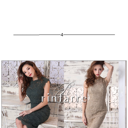
———————————4————————————