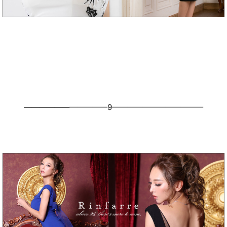
———————————9————————————