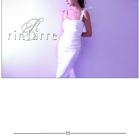
———————————11————————————