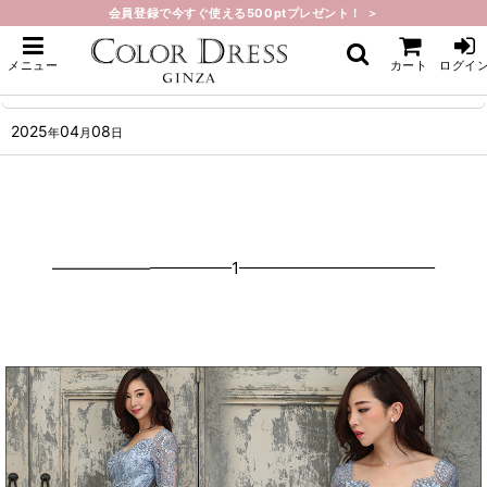
会員登録で今すぐ使える500ptプレゼント！ ＞
ホーム
>
What's New
>
人気商品再入荷しました。
メニュー
カート
ログイ
人気商品再入荷しました。
2025
04
08
年
月
日
———————————1————————————