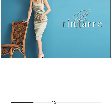
———————————15————————————