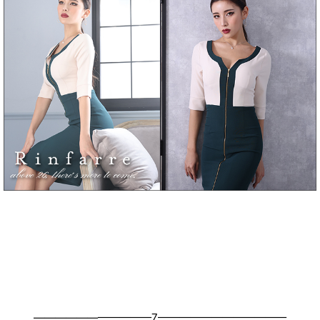
———————————7————————————