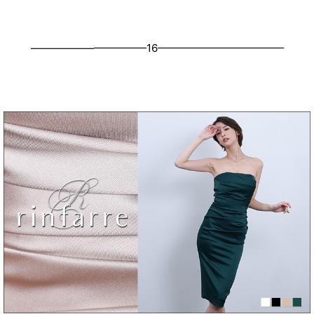
———————————16————————————