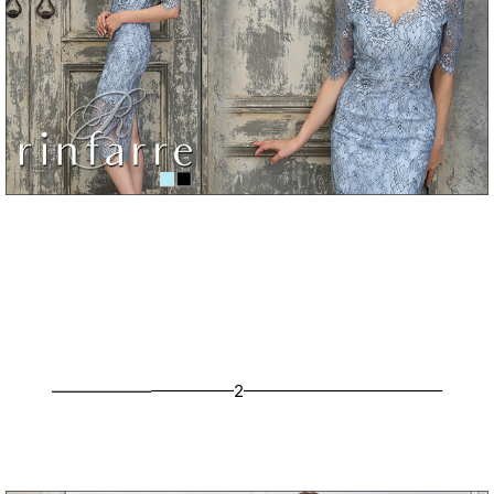
———————————2————————————