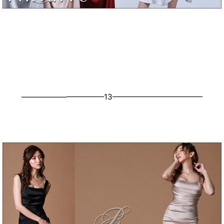
———————————13————————————