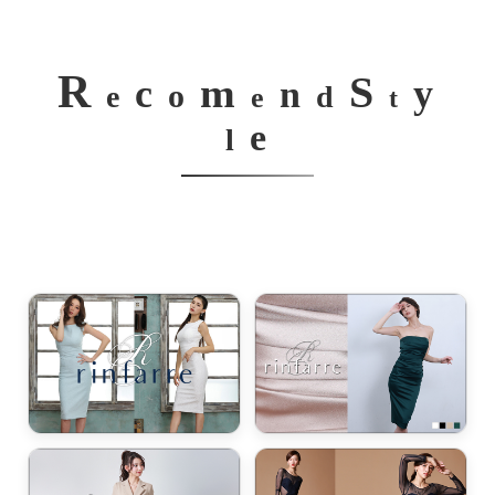
R
S
m
c
y
n
o
e
d
e
t
e
l