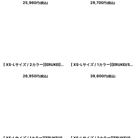
25,960
29,700
円
(税込)
円
(税込)
浴びながら、自分らしく、美しく。-
クワンピース
日常にある。エレガンスをひとさじー
シルエット。 夏の視線を独り占めする「夏の主役ラップロングドレス」
[ XS-Lサイズ / 2カラー][ERUKEI]総レース・ネックビジュー・ラインストーン・ノースリーブ・スリット・マーメイド・ロングドレス[送料無料]
[ XS-Lサイズ / 1カラー][ERUKEI/SETTAN]総レース・コルセット風・ビーズ スパンコール刺?・エレガント・Aライン・ロングドレス[送料無料]
26,950
39,600
円
(税込)
円
(税込)
[ XS-Lサイズ / 1カラー][ERUKEI/SETTAN]レッド×ブラック・サテン・レース・長袖・シアー・タイト・マーメイド・ロングドレス[送料無料]
[ XS-Lサイズ / 2カラー][ERUKEI/SETTAN]ホワイト・レッド・総レース・シアー・オフショルダー・コルセット風・スリット・マーメイド・ロングドレス[送料無料]