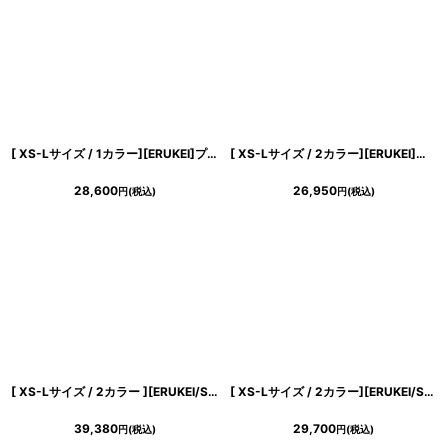
[ XS-Lサイズ / 1カラー][ERUKEI]プリント・花柄・Vネック・ハイウエスト・Aライン・ロングドレス[送料無料]
[ XS-Lサイズ / 2カラー][ERUKEI]サテン・レース・スパンコール・ワンショルダー・肩リボン・ギャザー・スリット・タイト・マーメイド・ロングドレス[送料無料]
28,600
26,950
円
(税込)
円
(税込)
[ XS-Lサイズ / 2カラー ][ERUKEI/SETTAN]ブラック・レッド・立体刺繍・ウエストリボン・Aライン・Vネック・ロングドレス[送料無料]
[ XS-Lサイズ / 2カラー][ERUKEI/SETTAN]ホワイト・レッド・総レース・ハイウエスト・シアー・インナーミニ・タイト・ストレートライン・ロングドレス[送料無料]
39,380
29,700
円
(税込)
円
(税込)