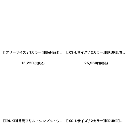
[ フリーサイズ / 1カラー ][EleHast]アームスリット・長袖・ケープ・エレガントモード・マキシ丈・ロングワンピース[薗田杏奈着用][送料無料]
[ XS-Lサイズ / 2カラー][ERUKEI/GINZA COUTURE]ホワイト×ブラック・レッド×ホワイト・ドット・首元フリル・ウエストマーク・マキシ・アメリカンスリーブ・Aライン・ロングドレス[送料無料]
15,220
25,960
円
(税込)
円
(税込)
き立てる一着。
[ERUKEI]首元フリル・シンプル・ウエストマーク・マキシ・ノースリーブ・ロングドレス・Aライン・ワンピース[山崎みどり着用]《送料＆代引き手数料無料》
[ XS-Lサイズ / 2カラー][ERUKEI]アメリカンスリーブ・シフォン・花柄・プリント・スリット・セクシー・Aライン・ロングドレス[送料無料]
ンピース