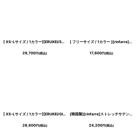
[ XS-Lサイズ / 1カラー][ERUKEI/SETTAN]オーガンジー・リーフ柄・プリント・オフショルダー・Vネック・コルセット・Aライン・フレア・ロングドレス[送料無料]
[ フリーサイズ / 1カラー ][rinfarre]ノースリーブ・Vネック・プリント・カシュクール・マキシ・ロングドレス・ワンピース[奈月セナ着用][送料無料]
29,700
17,600
円
(税込)
円
(税込)
[ XS-Lサイズ / 1カラー][ERUKEI/GINZA COUTURE]シンプル・総レース・パール・ノースリーブ・インナーミニ・Aライン・ロングドレス[送料無料]
[韓国製][rinfarre]ストレッチサテン・ドレープ・ノースリーブ・Vネック・サイドスリット・マーメイドライン・ロングドレス・ワンピース[山崎みどり着用][送料無料]mybk
28,600
24,200
円
(税込)
円
(税込)