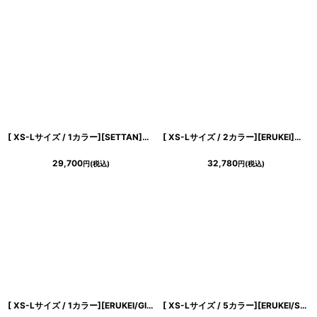
[ XS-Lサイズ / 1カラー][SETTAN]イエロー・ホルターネック・ブラックベルト・リボン・シフォン・マーメイドライン・ロングドレス[黒木麗奈着用][送料無料]
[ XS-Lサイズ / 2カラー][ERUKEI]モノトーン・リーフ柄・花柄・レースネック・Aライン・ノースリーブ・ロングドレス・ワンピース[薗田杏奈着用][送料無料]
29,700
32,780
円
(税込)
円
(税込)
[ XS-Lサイズ / 1カラー][ERUKEI/GINZA COUTURE]プリント・リゾート柄・花柄・サテン・切替・ハイウエスト・Aライン・ロングドレス[送料無料]
[ XS-Lサイズ / 5カラー][ERUKEI/SETTAN]花柄・ラメ・ノースリーブ・フレア・Aライン・ロングドレス[送料無料]