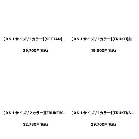
[ XS-Lサイズ / 1カラー][SETTAN]リーフ柄・プリント・シフォン・Vネック・ノースリーブ・Aライン・ロングドレス[送料無料]
[ XS-Lサイズ / 1カラー][ERUKEI]抽象柄・プリント・サテン・フリルスリーブ・Vネック・タック・ベルト風・スリット・Aライン・ロングドレス[送料無料]
29,700
19,800
円
(税込)
円
(税込)
[ XS-Lサイズ / 2カラー][ERUKEI/SETTAN]ゴールド×グレー・ノースリーブ・ラウンドネック・花柄・フラワー・フレア・Aライン・ロングドレス[送料無料]
[ XS-Lサイズ / 1カラー][ERUKEI/SETTAN]総レース・斜め切替・アシンメトリー・フレンチスリーブ・マキシ丈・Aライン・ロングドレス[送料無料]
32,780
29,700
円
(税込)
円
(税込)