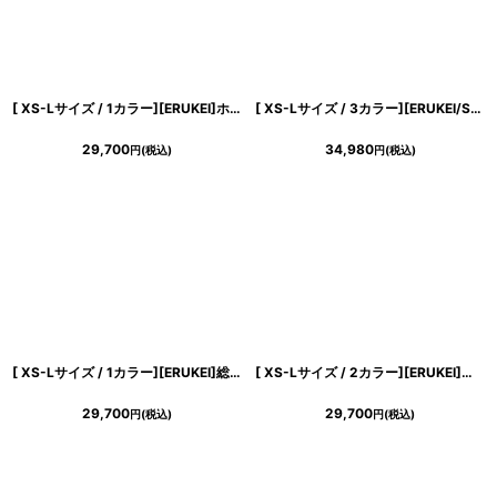
[ XS-Lサイズ / 1カラー][ERUKEI]ホワイト×レッド・花柄・Aライン・ノースリーブ・シフォン・ロングドレス・ワンピース[山崎みどり着用][送料無料]myrd
[ XS-Lサイズ / 3カラー][ERUKEI/SETTAN]総レース・ノースリーブ・Vネック・ハイウエスト・タイト・マーメイド・ロングドレス[送料無料]
29,700
34,980
円
(税込)
円
(税込)
[ XS-Lサイズ / 1カラー][ERUKEI]総レース・チュールレース・シアー・ノースリーブ・タイト・インナーミニ・ストレートライン・ロングドレス[送料無料]
[ XS-Lサイズ / 2カラー][ERUKEI]総レース Vネック 七分袖 花柄 ブラック ホワイト マーメイド ロングドレス ワンピース[送料無料][山崎みどり着用]mybk
29,700
29,700
円
(税込)
円
(税込)