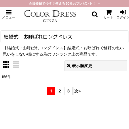
会員登録で今すぐ使える500ptプレゼント！ ＞
ホーム
>
結婚式・お呼ばれロングドレス
メニュー
カート
ログイ
結婚式・お呼ばれロングドレス
【結婚式・お呼ばれロングドレス】結婚式・お呼ばれで格好の悪い
思いをしない様にする為のワンランク上の商品です。
表示順変更
閉じる
156
件
表示数
:
1
2
3
次
»
在庫あり
並び順
:
絞り込む