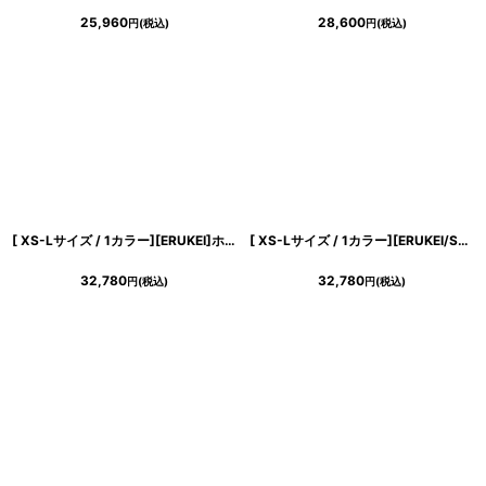
25,960
28,600
円
(税込)
円
(税込)
[ XS-Lサイズ / 1カラー][ERUKEI]ホワイト・総レース・ハイネック・ノースリーブ・マーメイド・ロングドレス[薗田杏奈着用][送料無料]
[ XS-Lサイズ / 1カラー][ERUKEI/SETTAN]ノースリーブ・バイカラー・花柄・切替・ハイウエスト・フレア・Aライン・ロングドレス[送料無料]
32,780
32,780
円
(税込)
円
(税込)