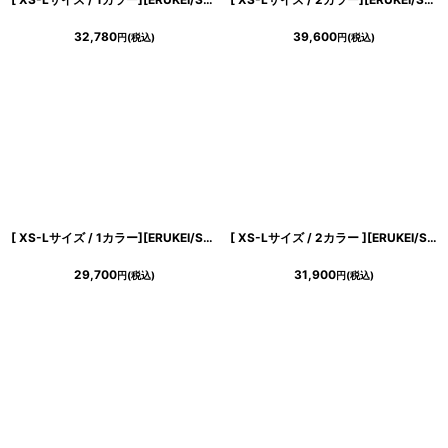
32,780
39,600
円
(税込)
円
(税込)
[ XS-Lサイズ / 1カラー][ERUKEI/SETTAN]総レース・シアー・ノースリーブ・エレガント・スリット・フィッシュテール・タイト・マーメイド・ロングドレス[送料無料]
[ XS-Lサイズ / 2カラー ][ERUKEI/SETTAN]ワンショルダー・ハートドット・チュールレース・ハイウエスト・Aライン・ロングドレス[送料無料]
29,700
31,900
円
(税込)
円
(税込)