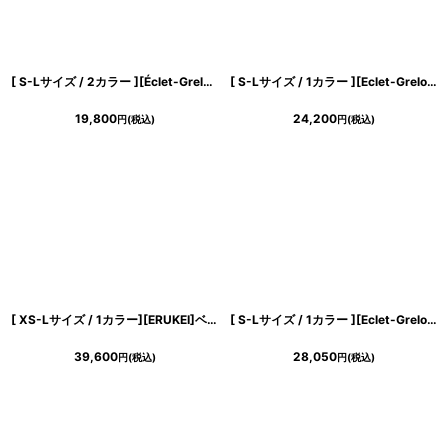
[ S-Lサイズ / 2カラー ][Éclet-Grelot by RiNFARRE] 花柄・キャミソール・スカーフ・スリップ・マキシ丈・タイト・ロングドレス・ワンピース・エクラグレロ [奈月セナ・薗田杏奈着用][送料無料]
[ S-Lサイズ / 1カラー ][Eclet-Grelot by RiNFARRE]グリーン・切替・アシンメトリー・ベア・シフォン・ノースリーブ・ロングドレス・エクラグレロ [薗田杏奈着用][送料無料]
19,800
24,200
円
(税込)
円
(税込)
[ XS-Lサイズ / 1カラー][ERUKEI]ベア・総レース・スピンドル・タイト・ロングドレス[送料無料]
[ S-Lサイズ / 1カラー ][Eclet-Grelot by RiNFARRE]アイボリー・総レース・フレア・ホルター・ノースリーブ・ミモレ丈・ロングドレス・ワンピース・エクラグレロ [奈月セナ着用][送料無料]
39,600
28,050
円
(税込)
円
(税込)