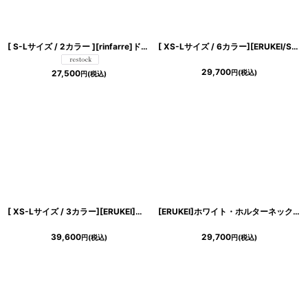
[ S-Lサイズ / 2カラー ][rinfarre]ドレープネック・シフォン・ベージュ・ネイビー・シンプル・上品・マーメイド・ノースリーブ・ロングドレス[薗田杏奈・黒木麗奈着用][送料無料]
[ XS-Lサイズ / 6カラー][ERUKEI/SETTAN]Vネック・ノースリーブ・シンプル・サテン・上品・肩リボン・切替・Aライン・ロングドレス[送料無料]
29,700
円
(税込)
27,500
円
(税込)
[ XS-Lサイズ / 3カラー][ERUKEI]ノースリーブ・ラメ・ラインストーン・プリーツ・レース・シアー・エレガント・Aライン・ロングドレス[送料無料]
[ERUKEI]ホワイト・ホルターネック・サテン・パール・ギャザー・セクシー・ストレートライン・ロングドレス[送料無料]
39,600
29,700
円
(税込)
円
(税込)