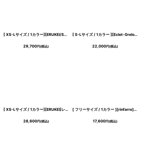
[ XS-Lサイズ / 1カラー][ERUKEI/SETTAN]ホワイト・総レース・フリル袖・フィッシュテール・マーメイド・半袖・ロングドレス・ワンピース[黒木麗奈着用][送料無料]
[ S-Lサイズ / 1カラー ][Eclet-Grelot by RiNFARRE]アート・キャミソール・スリップ・Vネック・セミフレア・マーメイド・ノースリーブ・ミモレ丈・ロングドレス・エクラグレロ [奈月セナ着用][送料無料]
29,700
22,000
円
(税込)
円
(税込)
[ XS-Lサイズ / 1カラー][ERUKEI]レース・リボン・ノースリーブ・シアー・インナーミニ・マキシ丈・セミフレア・ロングドレス[送料無料]
[ フリーサイズ / 1カラー ][rinfarre]花柄・アート・カラフル・鮮やか・Vネック・カシュクール・七分袖・マキシ・ロングドレス・ラップ・ワンピース[奈月セナ着用][送料無料]
28,600
17,600
円
(税込)
円
(税込)