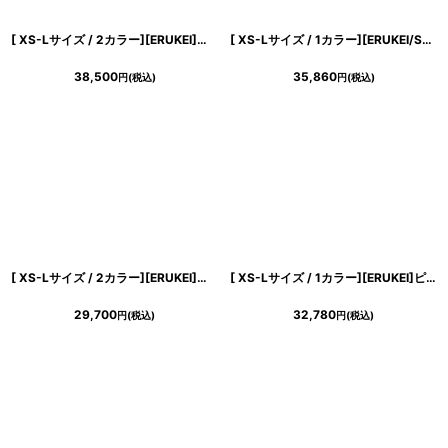
[ XS-Lサイズ / 2カラー][ERUKEI]ピンク・ブルー・ティアード・ハイネック・花柄・パール・Aライン・ノースリーブ・ロングドレス[薗田杏奈・黒木麗奈着用][送料無料]
[ XS-Lサイズ / 1カラー][ERUKEI/SETTAN]チュールレース・クラシカル・ハイウエスト・ノースリーブ・フレア・Aライン・ロングドレス[送料無料]
38,500
35,860
円
(税込)
円
(税込)
[ XS-Lサイズ / 2カラー][ERUKEI]シフォン・花柄・フラワープリント・Aライン・Vネック・ノースリーブ・ロングドレス[黒木麗奈着用][送料無料]
[ XS-Lサイズ / 1カラー][ERUKEI]ピンク・スパンコール・花柄・刺繍・総レース・Vネック・Aライン・ノースリーブ・ロングドレス[黒木麗奈着用][送料無料]
29,700
32,780
円
(税込)
円
(税込)