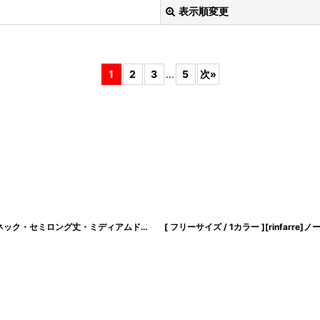
表示順変更
1
2
3
...
5
次
»
絞り込む
[ S-Lサイズ / 1カラー ][Éclet-Grelot by RiNFARRE]サテン・レッド・ホルターネック・セミロング丈・ミディアムドレス・エクラグレロ [奈月セナ着用][送料無料]