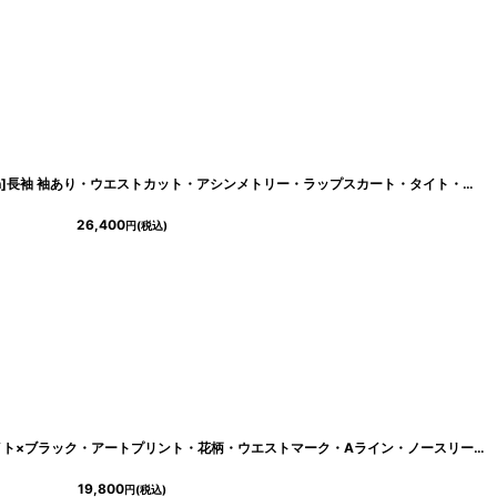
[ XS-Mサイズ / 3カラー ][Andy/an][an]長袖 袖あり・ウエストカット・アシンメトリー・ラップスカート・タイト・ミニドレス《送料＆代引き手数料無料》
26,400
円
(税込)
[ XS-Lサイズ / 1カラー][ERUKEI]ホワイト×ブラック・アートプリント・花柄・ウエストマーク・Aライン・ノースリーブ・ロングドレス・モード[山崎みどり着用][送料無料]mywh
19,800
円
(税込)