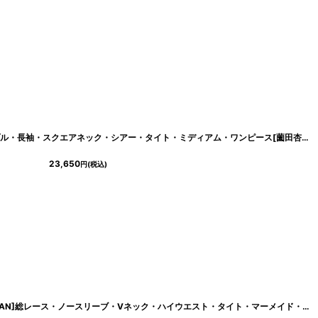
]
[ S-Lサイズ / 2カラー ][rinfarre]シンプル・長袖・スクエアネック・シアー・タイト・ミディアム・ワンピース[薗田杏奈着用][送料無料]
23,650
円
(税込)
s37909
]
[ XS-Lサイズ / 3カラー][ERUKEI/SETTAN]総レース・ノースリーブ・Vネック・ハイウエスト・タイト・マーメイド・ロングドレス[送料無料]