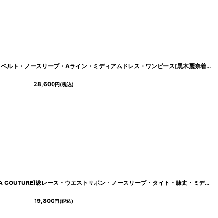
[
cd-k06207t
]
[ XS-Lサイズ / 1カラー][ERUKEI]花柄・ベルト・ノースリーブ・Aライン・ミディアムドレス・ワンピース[黒木麗奈着用][送料無料]
28,600
円
(税込)
[
lk-s25141
]
[ XS-Lサイズ / 2カラー][ERUKEI/GINZA COUTURE]総レース・ウエストリボン・ノースリーブ・タイト・膝丈・ミディアムドレス・ワンピース[送料無料]
19,800
円
(税込)