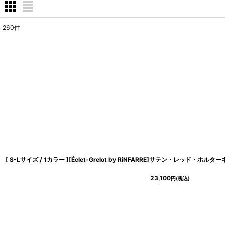
260
件
表示数
:
在庫あり
並び順
:
23,100
円
(税込)