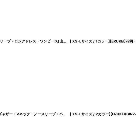
[韓国製][rinfarre] ホルターネック・胸元プリーツ・シフォン・Aライン・ノースリーブ・ロングドレス・ワンピース[山崎みどり・薗田杏奈ちゃん着用]《送料＆代引き手数料無料》myrd
[ XS-Lサイズ / 3カラー][ERUKEI/SETTAN]総レース・スパンコール・シアー・ギャザー・Vネック・ノースリーブ・ハイウエスト・タイト・マーメイド・ロングドレス[送料無料]