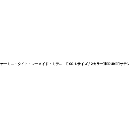
[ XS-Lサイズ / 2カラー][ERUKEI]ワンカラー・総レース・フリンジ・半袖・インナーミニ・タイト・マーメイド・ミディアムドレス・ワンピース[薗田杏奈着用[送料無料]