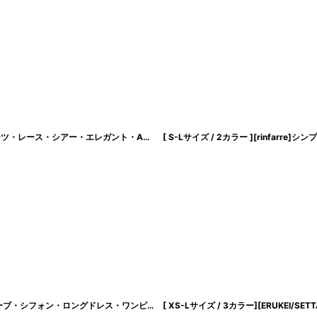
[ XS-Lサイズ / 3カラー][ERUKEI]ノースリーブ・ラメ・ラインストーン・プリーツ・レース・シアー・エレガント・Aライン・ロングドレス[送料無料]
[
lk-s37109
[ XS-Lサイズ / 1カラー][ERUKEI]ホワイト×レッド・花柄・Aライン・ノースリーブ・シフォン・ロングドレス・ワンピース[山崎みどり着用][送料無料]myrd
[
lk-