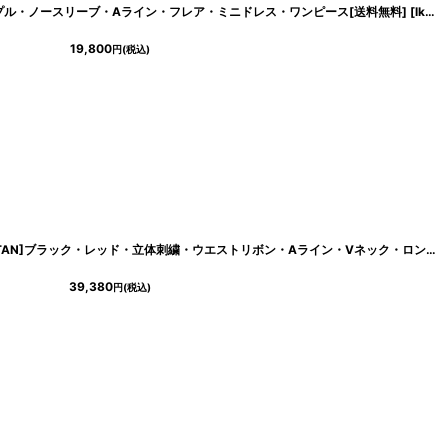
KEI]シンプル・ノースリーブ・Aライン・フレア・ミニドレス・ワンピース[送料無料]
[
lk-e25003
]
[
lk-e25192
19,800
円
(税込)
[ XS-Lサイズ / 2カラー ][ERUKEI/SETTAN]ブラック・レッド・立体刺繍・ウエストリボン・Aライン・Vネック・ロングドレス[送料無料]
39,380
円
(税込)