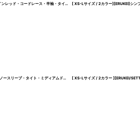
[ XS-Lサイズ / 4カラー ][ERUKEI]ベージュ・ホワイト・ブルー・ブラック・ワインレッド・コードレース・半袖・タイト・スリット・ミディアムドレス・ワンピース[奈月セナ着用][送料無料]
[ XS-Lサイズ / 2カラー][ERU
[ XS-Lサイズ / 2カラー][ERUKEI/GINZA COUTURE]ジャガード・花柄・金糸・ノースリーブ・タイト・ミディアムドレス・ワンピース[送料無料]
[
lk-c25290
]