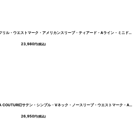
[
cd-k06289ap
]
[ XS-Lサイズ / 6カラー ][ERUKEI]首元フリル・ウエストマーク・アメリカンスリーブ・ティアード・Aライン・ミニドレス・ワンピース[黒木麗奈着用][送料無料]
23,980
円
(税込)
[
cd-k06142im
]
[ XS-Lサイズ / 7カラー][ERUKEI/GINZA COUTURE]サテン・シンプル・Vネック・ノースリーブ・ウエストマーク・Aライン・ロングドレス[送料無料]
26,950
円
(税込)