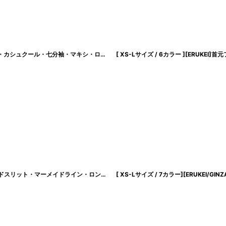
[ フリーサイズ / 1カラー ][rinfarre]花柄・アート・カラフル・鮮やか・Vネック・カシュクール・七分袖・マキシ・ロングドレス・ラップ・ワンピース[奈月セナ着用][送料無料]
[韓国製][rinfarre]ストレッチサテン・ドレープ・ノースリーブ・Vネック・サイドスリット・マーメイドライン・ロングドレス・ワンピース[山崎みどり着用][送料無料]mybk