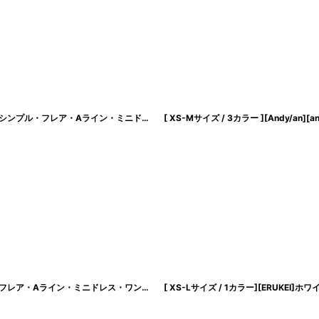
[ XS-Lサイズ / 2カラー][ERUKEI/GINZA COUTURE]ツイード・ノースリーブ・シンプル・フレア・Aライン・ミニドレス・ワンピース[送料無料]
[
lk-c25343
]
[ XS-Lサイズ / 2カラー][ERUKEI]花柄・ノースリーブ・Vネック・ティアード・フレア・Aライン・ミニドレス・ワンピース[送料無料]
[
lk-e25125
]