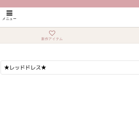
ホーム
>
★レッドドレス★
メニュー
新作アイテム
★レッドドレス★