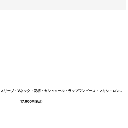
閉じる
[
eg-c01033-6382
]
[ フリーサイズ / 1カラー ][rinfarre]ノースリーブ・Vネック・花柄・カシュクール・ラップワンピース・マキシ・ロングドレス・ワンピース[薗田杏奈着用][送料無料]
17,600
円
(税込)