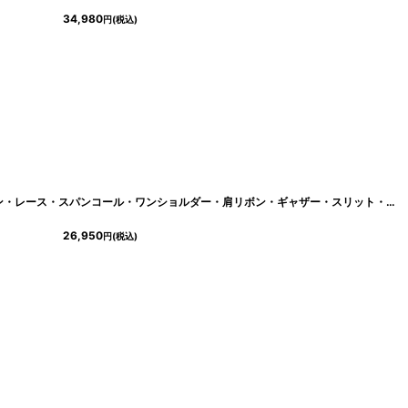
34,980
円
(税込)
[
lk-e25294
]
[ XS-Lサイズ / 2カラー][ERUKEI]サテン・レース・スパンコール・ワンショルダー・肩リボン・ギャザー・スリット・タイト・マーメイド・ロングドレス[送料無料]
26,950
円
(税込)