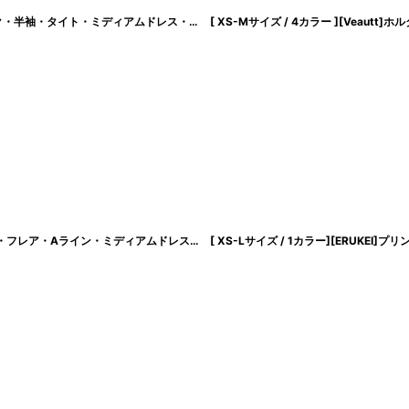
[ S-Lサイズ / 1カラー ][rinfarre]ベージュ×ブルー・レース・ハイネック・タック・半袖・タイト・ミディアムドレス・ワンピース[黒木麗奈着用][送料無料]
[
cd-k
[ S-Lサイズ / 1カラー ][rinfarre]ベージュ・リボンショルダー・スクエアネック・フレア・Aライン・ミディアムドレス・ワンピース[黒木麗奈着用][送料無料]
[
cd