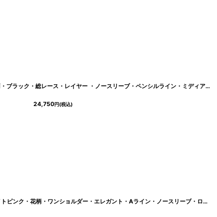
[
eg-c01001-6350
]
[ フリーサイズ / 1カラー ][rinfarre]花柄・ブラック・総レース・レイヤー ・ノースリーブ・ペンシルライン・ミディアムドレス・ワンピース[奈月セナ着用][送料無料]
24,750
円
(税込)
p
]
[ XS-Lサイズ / 1カラー][ERUKEI]ホワイトピンク・花柄・ワンショルダー・エレガント・Aライン・ノースリーブ・ロングドレス[奈月セナ着用][送料無料]