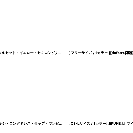
[ S-Lサイズ / 1カラー ][Éclet-Grelot by RiNFARRE]キャミソール・総レース・コルセット・イエロー・セミロング丈・ロングドレス・エクラグレロ [奈月セナ着用][送料無料]
[ フリーサイズ / 1カラー ][rinfarre]花柄・Vネック・カシュクール・七分袖・マキシ・ロングドレス・ラップ・ワンピース[薗田杏奈着用][送料無料]
[
cd-k06290a