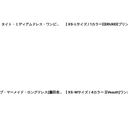
[韓国製][rinfarre] ホワイト・ノースリーブ・チェック柄 ・異素材・マーメイド・タイト・ミディアムドレス・ワンピース[薗田杏奈着用][送料無料]
[
cd-k06194rd
[ XS-Lサイズ / 1カラー][ERUKEI]ホワイト・総レース・ハイネック・ノースリーブ・マーメイド・ロングドレス[薗田杏奈着用][送料無料]
[
lk-s26071
]