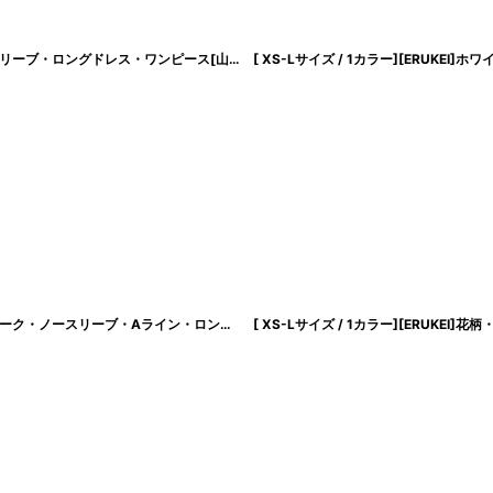
[韓国製][rinfarre] ホルターネック・胸元プリーツ・シフォン・Aライン・ノースリーブ・ロングドレス・ワンピース[山崎みどり・薗田杏奈ちゃん着用]《送料＆代引き手数料無料》myrd
[ XS-Lサイズ / 1カラー][ERUKEI]花柄・ホルターネック・シフォン・ウエストマーク・ノースリーブ・Aライン・ロングドレス[黒木麗奈着用][送料無料]
[
lk-s260