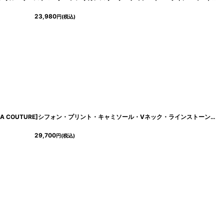
23,980
円
(税込)
[
lk-c3023
]
[ XS-Lサイズ / 2カラー ][ERUKEI/GINZA COUTURE]シフォン・プリント・キャミソール・Vネック・ラインストーン・ティアード・Aライン・ロングドレス[送料無料]
29,700
円
(税込)