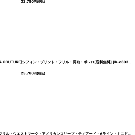
32,780
円
(税込)
/GINZA COUTURE]シフォン・プリント・フリル・長袖・ボレロ[送料無料]
[
lk-s26069
]
[
lk-c3037
]
23,760
円
(税込)
[
lk-s25378
]
[ XS-Lサイズ / 6カラー ][ERUKEI]首元フリル・ウエストマーク・アメリカンスリーブ・ティアード・Aライン・ミニドレス・ワンピース[黒木麗奈着用][送料無料]