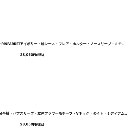
66
]
[ S-Lサイズ / 1カラー ][Eclet-Grelot by RiNFARRE]アイボリー・総レース・フレア・ホルター・ノースリーブ・ミモレ丈・ロングドレス・ワンピース・エクラグレロ [奈月セナ着用][送料無料]
28,050
円
(税込)
[
lk-s25351
]
[ S-Lサイズ / 1カラー ][韓国製][rinfarre]半袖・パフスリーブ・立体フラワーモチーフ・Vネック・タイト・ミディアムドレス・ワンピース[薗田杏奈着用][送料無料]
23,650
円
(税込)