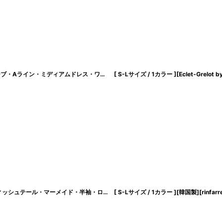
絞り込む
[ XS-Lサイズ / 5カラー][ERUKEI]サテン・プリント・花柄・リボン・ノースリーブ・Aライン・ミディアムドレス・ワンピース[黒木麗奈着用][送料無料]
[
lk-c240
[ XS-Lサイズ / 1カラー][ERUKEI/SETTAN]ホワイト・総レース・フリル袖・フィッシュテール・マーメイド・半袖・ロングドレス・ワンピース[黒木麗奈着用][送料無料]