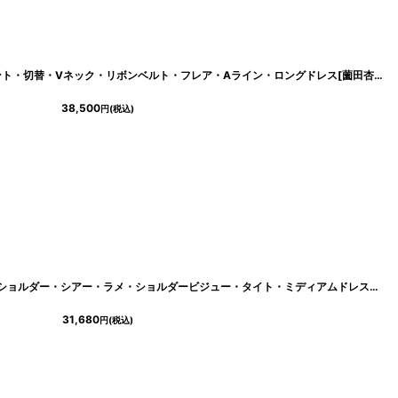
]
[ XS-Lサイズ / 1カラー][ERUKEI]プリント・切替・Vネック・リボンベルト・フレア・Aライン・ロングドレス[薗田杏奈着用][送料無料]
38,500
円
(税込)
[ XS-Mサイズ / 4カラー ][Veautt]ワンショルダー・シアー・ラメ・ショルダービジュー・タイト・ミディアムドレス《送料＆代引き手数料無料》
31,680
円
(税込)