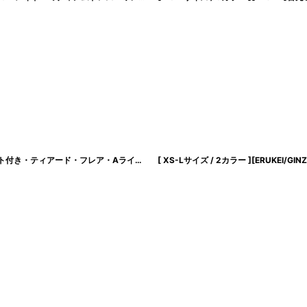
[ XS-Lサイズ / 1カラー][ERUKEI/GINZA COUTURE]プリント・ドット柄・ベルト付き・ティアード・フレア・Aライン・ノースリーブ・ミニドレス・ワンピース[送料無料]