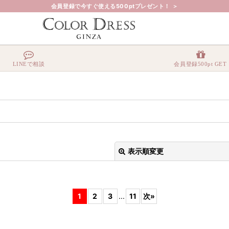
会員登録で今すぐ使える500ptプレゼント！ ＞
LINEで相談
会員登録500pt GET
表示順変更
1
2
3
...
11
次
»