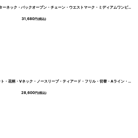
06281sn
]
[ XS-Mサイズ / 4カラー ][Veautt]ホルターネック・バックオープン・チェーン・ウエストマーク・ミディアムワンピース・フレア《送料＆代引き手数料無料》
31,680
円
(税込)
-k06282sn
]
[ XS-Lサイズ / 1カラー][ERUKEI]プリント・花柄・Vネック・ノースリーブ・ティアード・フリル・切替・Aライン・ミニドレス・ワンピース[送料無料]
28,600
円
(税込)