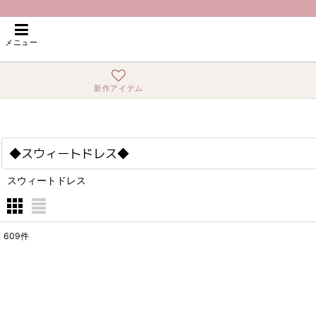
ホーム
>
◆スウィートドレス◆
メニュー
新作アイテム
◆スウィートドレス◆
スウィートドレス
609
件
表示数
:
在庫あり
並び順
: