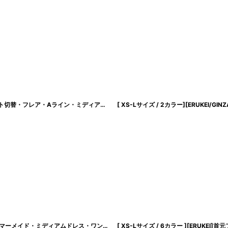
[ XS-Lサイズ / 1カラー][ERUKEI]Vネック・ノースリーブ・フラワー柄・ウエスト切替・フレア・Aライン・ミディアムドレス・ワンピース[薗田杏奈着用][送料無料]
[ XS-Lサイズ / 2カラー][ERUKEI
[ XS-Lサイズ / 3カラー][ERUKEI]総レース・シンプル・Vネック・ヘムライン・マーメイド・ミディアムドレス・ワンピース[薗田杏奈着用]《送料＆代引き手数料無料》