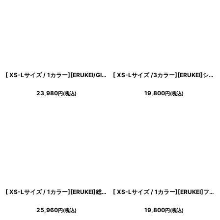
浴びながら、自分らしく、美しく。-
クワンピース
日常にある。エレガンスをひとさじー
[ XS-Lサイズ / 1カラー][ERUKEI/GINZA COUTURE]アイボリー×ブラック・ノースリーブ・サイドレース・Aライン・フレア・ミニドレス・ワンピース[送料無料]
[ XS-Lサイズ /3カラー][ERUKEI]シャイニーサテン・シワ加工・ネックビジュー・シンプル・ノースリーブ・フレア・Aライン・ミニドレス・ワンピース[送料無料]
シルエット。 夏の視線を独り占めする「夏の主役ラップロングドレス」
23,980
19,800
円
(税込)
円
(税込)
[ XS-Lサイズ / 1カラー][ERUKEI]総レース・金糸・レザー・レースアップ・ノースリーブ・切替・Aライン・ミニドレス・ワンピース[送料無料]
[ XS-Lサイズ / 1カラー][ERUKEI]フリルスリーブ・ドット・シフォン・パイピング・切替・Aライン・フレア・ミニドレス・ワンピース[送料無料]
25,960
19,800
円
(税込)
円
(税込)