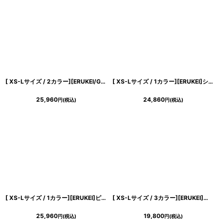
[ XS-Lサイズ / 2カラー][ERUKEI/GINZA COUTURE]半袖・Aライン・ビジューボタン・シンプル・ミニドレス・ワンピース[送料無料]
[ XS-Lサイズ / 1カラー][ERUKEI]シンプル・アシンメトリー・変形・フリル・ノースリーブ・タイト・ミニドレス・ワンピース[送料無料]
25,960
24,860
円
(税込)
円
(税込)
[ XS-Lサイズ / 1カラー][ERUKEI]ピンク・フレア・Aライン・ノースリーブ・ミニドレス・ワンピース[山崎みどり着用][送料無料] mypk
[ XS-Lサイズ / 3カラー][ERUKEI]半袖・シンプル・Ａライン・リボン・ミニドレス・ワンピース[送料無料]
25,960
19,800
円
(税込)
円
(税込)