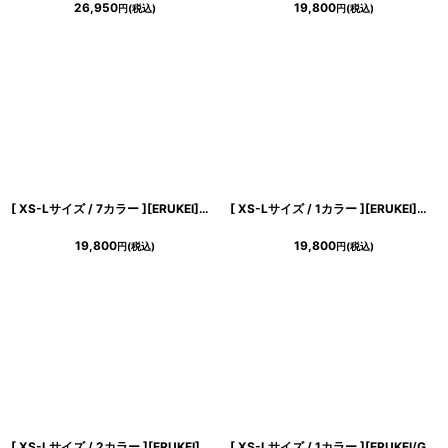
26,950
19,800
円
(税込)
円
(税込)
[ XS-Lサイズ / 7カラー ][ERUKEI]お花ビジュー・ハイウエスト・半袖・Aライン・フレア・ミニドレス・ワンピース[山崎みどり・黒木麗奈着用][送料無料]mywhbk
[ XS-Lサイズ / 1カラー ][ERUKEI]ラメ・カットアウト・ラインストーン・メッシュ・長袖・ロングスリーブ・タイト・ミニドレス・ワンピース[送料無料]
19,800
19,800
円
(税込)
円
(税込)
[ XS-Lサイズ / 2カラー ][ERUKEI]ワンカラー・シンプル・ラインストーン・キャミソール・フレア・Aライン・ミニドレス・ワンピース[送料無料]
[ XS-Lサイズ / 1カラー ][ERUKEI/GINZA COUTURE]ピンク・ノースリーブ・花柄・プリント・シフォン・肩リボン・ティアード・フリル・アシンメトリー・ミニドレス・ワンピース[送料無料]