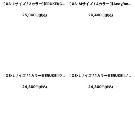
[ XS-Lサイズ / 2カラー][ERUKEI/GINZA COUTURE]チェック柄・ツイード・ノースリーブ・ビジューボタン・ポケット・Aライン・ミニドレス・ワンピース[送料無料]
[ XS-Mサイズ / 4カラー ][Andy/an][an]ワンカラー・チェーン・バックリボン・袖あり・半袖・タイト・ミニドレス・キャバドレス《送料＆代引き手数料無料》
25,960
26,400
円
(税込)
円
(税込)
[ XS-Lサイズ / 1カラー][ERUKEI]ツイード・リボン・スパンコール・フレア・Aライン・ノースリーブ・ミニドレス・ワンピース[山崎みどり着用][送料無料] mypk
[ XS-Lサイズ / 1カラー][ERUKEI]ノースリーブ・総レース・シアー・リボン・Aライン・ミニドレス・ワンピース[送料無料]
24,860
24,860
円
(税込)
円
(税込)