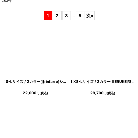
283
件
表示数
:
1
2
3
...
5
次
»
在庫あり
並び順
:
絞り込む
[ S-Lサイズ / 2カラー ][rinfarre]シンプル・サテン・タック・ノースリーブ・タイト・ミ二ドレス・ワンピース[奈月セナ着用][送料無料]
[ XS-Lサイズ / 2カラー ][ERUKEI/SETTAN]シンプル・ラインストーン・スパンコール・ポケット・ノースリーブ・Aライン・ミニドレス・ワンピース[送料無料]
22,000
29,700
円
(税込)
円
(税込)