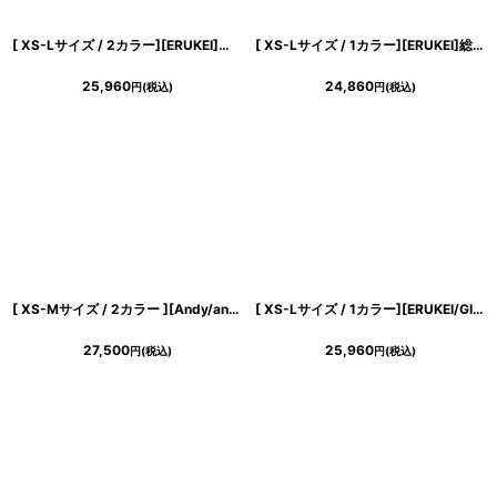
[ XS-Lサイズ / 2カラー][ERUKEI]スクエアネック・ケミカルレース・ビジューボタン・ティアード・Aライン・ミニドレス・ワンピース[送料無料]
[ XS-Lサイズ / 1カラー][ERUKEI]総レース・ケミカルレース・ビジューボタン・ノースリーブ・タイト・ミニドレス・ワンピース[送料無料]
25,960
24,860
円
(税込)
円
(税込)
[ XS-Mサイズ / 2カラー ][Andy/an][an]ダイヤ柄・ビジューボタン・Vネック・ジャガード・ストレッチ タイト・ミニドレス《送料＆代引き手数料無料》
[ XS-Lサイズ / 1カラー][ERUKEI/GINZA COUTURE]バイカラー・ノースリーブ・フェイクポケット・ダブルボタン・襟・Vネック・タイト・ミニドレス・ワンピース[送料無料]
27,500
25,960
円
(税込)
円
(税込)