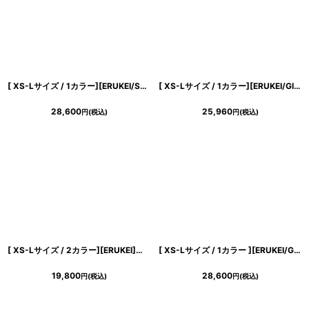
[ XS-Lサイズ / 1カラー][ERUKEI/SETTAN]ブラック×ホワイト・バックリボン・リボン・バイカラー・ノースリーブ・ミニドレス・ワンピース[送料無料]
[ XS-Lサイズ / 1カラー][ERUKEI/GINZA COUTURE]ツイード・ポケット・金ボタン・パールブローチ付き・半袖・Aライン・ミニドレス・ワンピース[送料無料]
28,600
25,960
円
(税込)
円
(税込)
き立てる一着。
[ XS-Lサイズ / 2カラー][ERUKEI]シンプル・ノースリーブ・Aライン・フレア・ミニドレス・ワンピース[送料無料]
[ XS-Lサイズ / 1カラー ][ERUKEI/GINZA COUTURE]ラメ・チュールレース・フリル・長袖・リボン・スパンコール・金糸・MIXツイード・Aライン・ミニドレス・ワンピース[送料無料]
19,800
28,600
円
(税込)
円
(税込)
ンピース