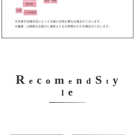
R
S
m
c
y
n
o
e
d
e
t
e
l