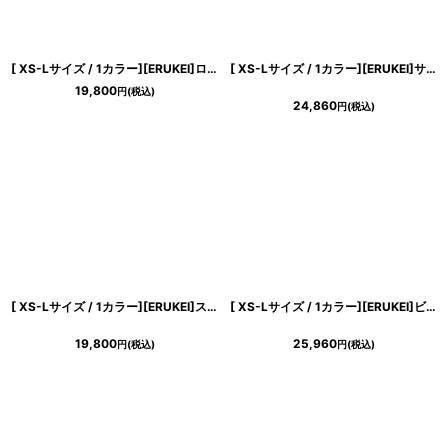
[ XS-Lサイズ / 1カラー][ERUKEI]ロングスリーブ・カシュクール・プリント・ミニドレス・ワンピース[送料無料]
[ XS-Lサイズ / 1カラー][ERUKEI]サテンジャガード・フロッキープリント・Vネック・ノースリーブ・裾プリーツ・Aライン・ミニドレス・ワンピース[送料無料][山崎みどり着用] myiv
19,800
円
(税込)
24,860
円
(税込)
[ XS-Lサイズ / 1カラー][ERUKEI]ステッチ・Vネック・ノースリーブ・プリーツ・Aライン・ミニドレス・ワンピース[送料無料]
[ XS-Lサイズ / 1カラー][ERUKEI]ビビットピンク・コサージュ・ベア・タイト・ミニドレス・ワンピース[山崎みどり着用][送料無料] mypk
19,800
25,960
円
(税込)
円
(税込)