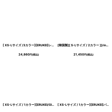
[ XS-Lサイズ /3カラー][ERUKEI]レッド・グリーン・グレー・リボン・背中見せ・Aライン・フレア・ミニドレス・ワンピース[送料無料]
[韓国製][ S-Lサイズ / 2カラー ][rinfarre]ツイード・ミックスツイード・ベアトップ・ミニ丈・タイトミニ・ドレス[黒木麗奈ちゃん着用][送料無料]
24,860
21,450
円
(税込)
円
(税込)
[ XS-Lサイズ / 1カラー][ERUKEI/GINZA COUTURE]ツイード・金糸・チェック柄・ビーズ・スパンコール・ノースリーブ・ポケット・Aライン・ミニドレス・ワンピース[送料無料]
[ XS-Lサイズ / 1カラー][ERUKEI]バタフライ柄・プリント・ローカラー・襟付き・アメリカンスリーブ・ティアード・Aライン・ミニドレス・ワンピース[送料無料]