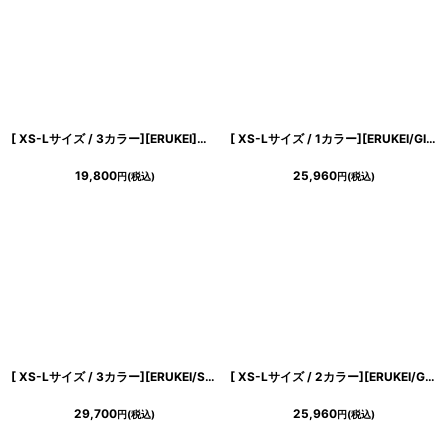
[ XS-Lサイズ / 3カラー][ERUKEI]フリルスリーブ・Vネック・フラワーコサージュ・ボタン・裾プリーツ・Aライン・ミニドレス・ワンピース[送料無料]
[ XS-Lサイズ / 1カラー][ERUKEI/GINZA COUTURE]フリンジジャガード・ドット・ノースリーブ・Aライン・フレア・ミニドレス・ワンピース[送料無料]
19,800
25,960
円
(税込)
円
(税込)
[ XS-Lサイズ / 3カラー][ERUKEI/SETTAN]ラインストーン・フロントジップ・ポケット・Aライン・フレア・ミニドレス・ワンピース[送料無料]
[ XS-Lサイズ / 2カラー][ERUKEI/GINZA COUTURE]総レース・ビジューボタン・フェイクポケット・インナーキャミソール付き・タイト・ノースリーブ・ミニドレス・ワンピース[送料無料]
29,700
25,960
円
(税込)
円
(税込)