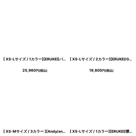
[ XS-Lサイズ / 1カラー][ERUKEI]バイカラー・ビジューボタン・シンプル・オフショルダー・Aライン・ミニドレス・ワンピース[送料無料]
[ XS-Lサイズ / 2カラー][ERUKEI/GINZA COUTURE]ツイード・ノースリーブ・シンプル・フレア・Aライン・ミニドレス・ワンピース[送料無料]
25,960
19,800
円
(税込)
円
(税込)
[ XS-Mサイズ / 3カラー ][Andy/an][an]長袖 袖あり・ウエストカット・アシンメトリー・ラップスカート・タイト・ミニドレス《送料＆代引き手数料無料》
[ XS-Lサイズ / 1カラー][ERUKEI]襟付き・ツイード・ノースリーブ・バストカット・ハイウエスト・Aライン・フレア・ミニドレス・ワンピース[送料無料]