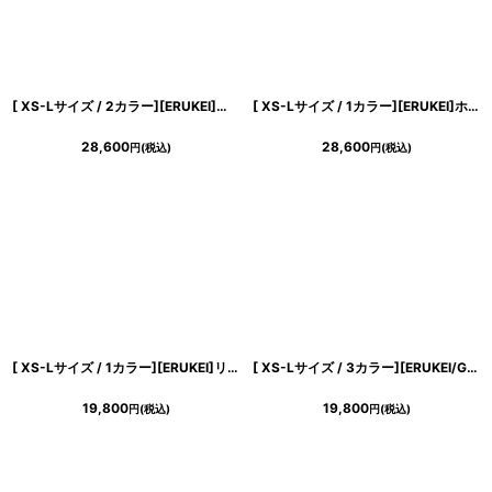
[ XS-Lサイズ / 2カラー][ERUKEI]ボーダー・ツイード・スパンコールMIX・お花ブローチ・ポケット・パイピングタイト・ミニドレス・ワンピース[山崎みどり着用][送料無料] mywh
[ XS-Lサイズ / 1カラー][ERUKEI]ホワイト・ブルー・半袖・レース・タイト・ミニドレス・ワンピース[山崎みどり着用][送料無料] mylu
28,600
28,600
円
(税込)
円
(税込)
[ XS-Lサイズ / 1カラー][ERUKEI]リボン柄・プリント・ノースリーブ・肩リボン・Aライン・フレア・ミニドレス・ワンピース[送料無料]
[ XS-Lサイズ / 3カラー][ERUKEI/GINZA COUTURE]アイボリー・ピンク・ブラック半袖・パール・ラインストーン・Aライン・ミニドレス・ワンピース[送料無料]
19,800
19,800
円
(税込)
円
(税込)