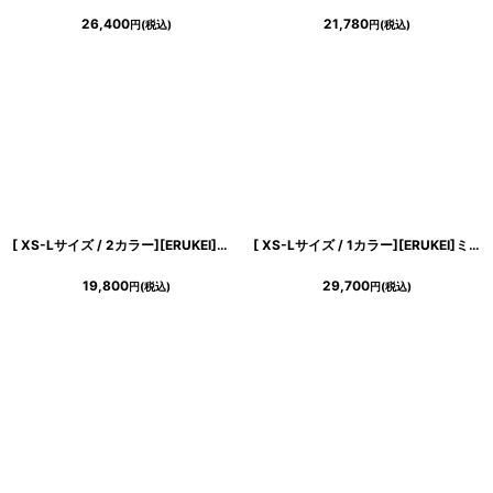
26,400
21,780
円
(税込)
円
(税込)
[ XS-Lサイズ / 2カラー][ERUKEI]花柄・ノースリーブ・Vネック・ティアード・フレア・Aライン・ミニドレス・ワンピース[送料無料]
[ XS-Lサイズ / 1カラー][ERUKEI]ミニ・ホワイト×ブラック・レース・花柄・リボン・Aライン・ノースリーブ・ミニドレス・ワンピース[山崎みどり着用][送料無料]mybk
19,800
29,700
円
(税込)
円
(税込)