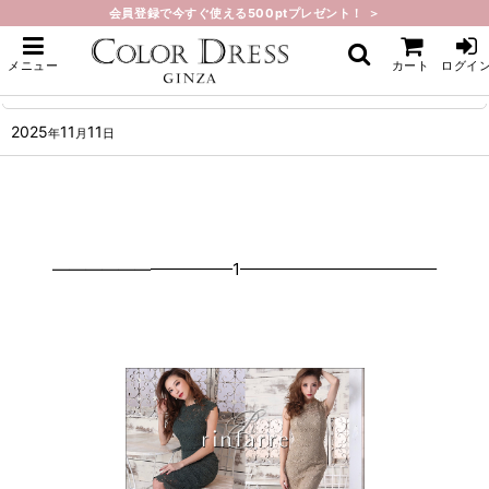
会員登録で今すぐ使える500ptプレゼント！ ＞
ホーム
>
What's New
>
人気商品再入荷しました。
メニュー
カート
ログイ
人気商品再入荷しました。
2025
11
11
年
月
日
———————————1————————————