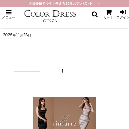
会員登録で今すぐ使える500ptプレゼント！ ＞
ホーム
>
What's New
>
人気商品再入荷しました。
メニュー
カート
ログイ
人気商品再入荷しました。
2025
11
28
年
月
日
———————————1————————————