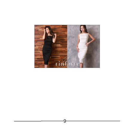
———————————9————————————