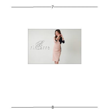
———————————7————————————
———————————8————————————