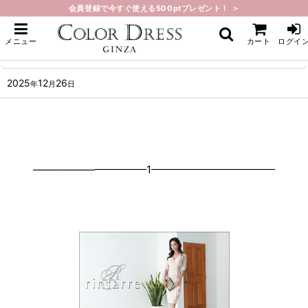
会員登録で今すぐ使える500ptプレゼント！ ＞
ホーム
>
What's New
>
人気商品再入荷しました。
メニュー
カート
ログイ
人気商品再入荷しました。
2025
12
26
年
月
日
———————————1————————————