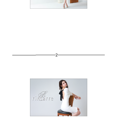
———————————2————————————