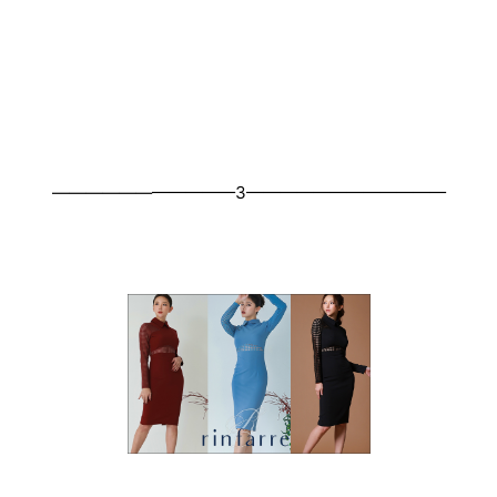
———————————3————————————