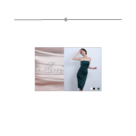
———————————6————————————