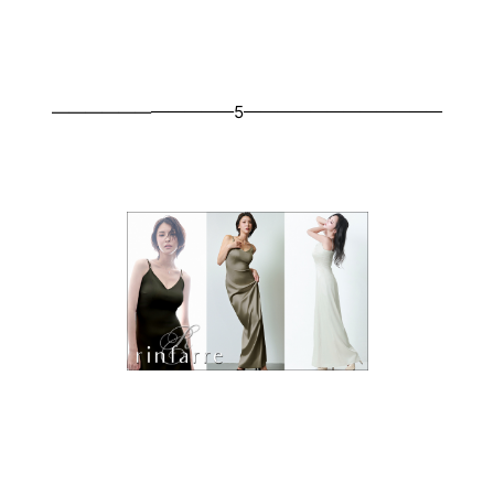
———————————5————————————