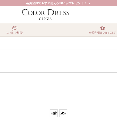
会員登録で今すぐ使える500ptプレゼント！ ＞
LINEで相談
会員登録500pt GET
«
前
次
»