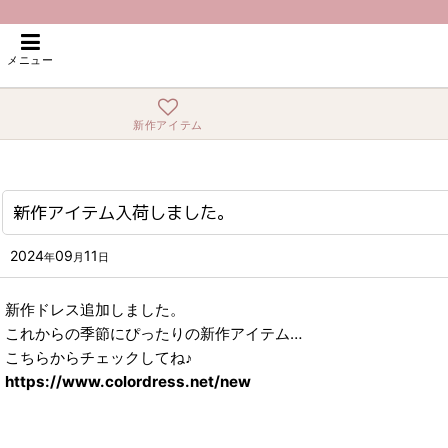
ホーム
>
What's New
>
新作アイテム入荷しました。
メニュー
新作アイテム
新作アイテム入荷しました。
2024
09
11
年
月
日
新作ドレス追加しました。
これからの季節にぴったりの新作アイテム…
こちらからチェックしてね♪
https://www.colordress.net/new