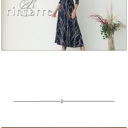
———————————2————————————