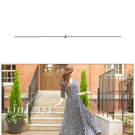
———————————4————————————