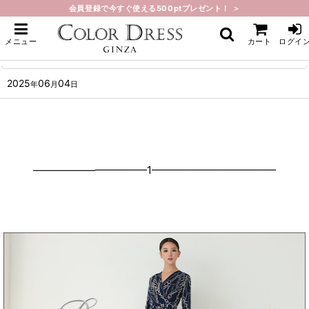
会員登録で今すぐ使える500ptプレゼント！ ＞
ホーム
>
What's New
>
人気商品再入荷しました。
メニュー
カート
ログイ
人気商品再入荷しました。
2025
06
04
年
月
日
———————————1————————————