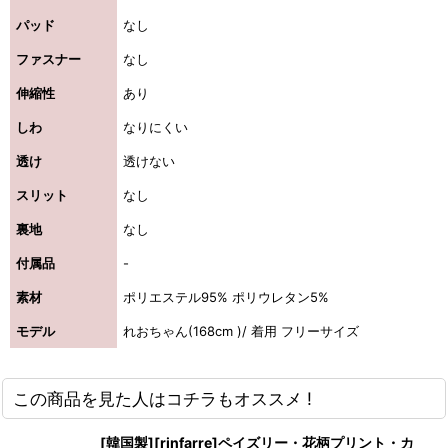
パッド
なし
ファスナー
なし
伸縮性
あり
しわ
なりにくい
透け
透けない
スリット
なし
裏地
なし
付属品
-
素材
ポリエステル95% ポリウレタン5%
モデル
れおちゃん(168cm )/ 着用 フリーサイズ
この商品を見た人はコチラもオススメ !
[韓国製][rinfarre]ペイズリー・花柄プリント・カ