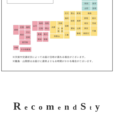
R
S
m
c
y
n
o
e
d
e
t