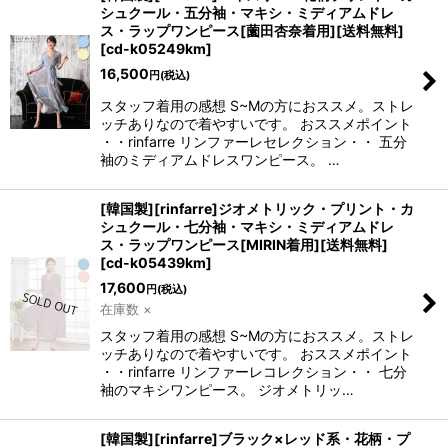
シュクール・五分袖・マキシ・ミディアムドレ
ス・ラップワンピース[薗田杏奈着用][送料無料]
[
cd-k05249km
]
16,500
円
(税込)
スタッフ着用の感想 S~Mの方におススメ。ストレ
ッチありなので着やすいです。 おススメポイント
・・rinfarre リンファーレセレクション・・ 五分
袖のミディアムドレスワンピース。 …
[韓国製][rinfarre]ジオメトリック・プリント・カ
シュクール・七分袖・マキシ・ミディアムドレ
ス・ラップワンピース[MIRIN着用][送料無料]
[
cd-k05439km
]
17,600
円
(税込)
在庫数 ×
スタッフ着用の感想 S~Mの方におススメ。ストレ
ッチありなので着やすいです。 おススメポイント
・・rinfarre リンファーレコレクション・・ 七分
袖のマキシワンピース。 ジオメトリッ…
[韓国製][rinfarre]ブラック×レッド系・花柄・プ