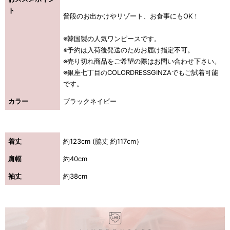
ト
普段のお出かけやリゾート、お食事にもOK！
※韓国製の人気ワンピースです。
※予約は入荷後発送のためお届け指定不可。
※売り切れ商品をご希望の際はお問い合わせ下さい。
※銀座七丁目のCOLORDRESSGINZAでもご試着可能
です。
カラー
ブラックネイビー
着丈
約123cm (脇丈 約117cm）
肩幅
約40cm
袖丈
約38cm