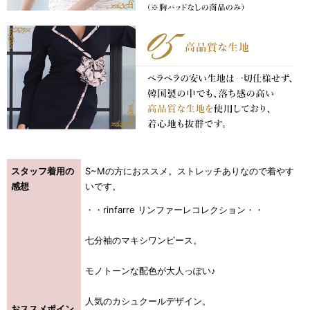
浴びながら、自分らしく、美しく。-
クワンピース
日常にある。エレガンスをひとさじー
シルエット。 夏の視線を独り占めする「夏の主役ラップロングドレス」
スタッフ着用の
S~Mの方におススメ。ストレッチありなので着やす
感想
いです。
・・rinfarre リンファーレコレクション・・
七分袖のマキシワンピース。
モノトーンな配色が大人っぽい♪
人気のカシュクールデザイン。
おススメポイン