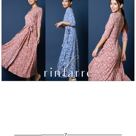
———————————7————————————