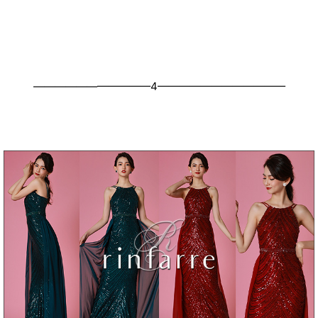
———————————4————————————