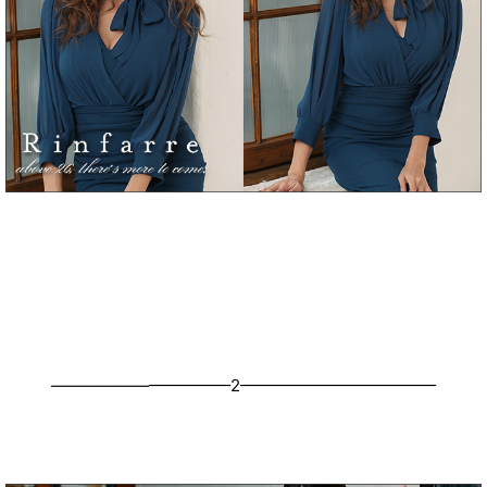
———————————2————————————