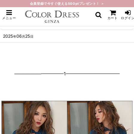
会員登録で今すぐ使える500ptプレゼント！ ＞
ホーム
>
What's New
>
人気商品再入荷しました。
メニュー
カート
ログイ
人気商品再入荷しました。
2025
06
25
年
月
日
———————————1————————————