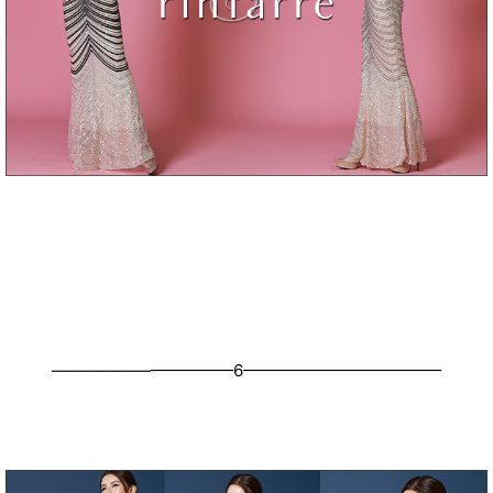
———————————6————————————