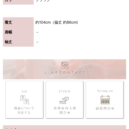
着丈
約104cm（脇丈 約86cm)
肩幅
－
袖丈
－