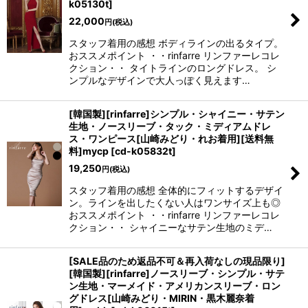
k05130t
]
22,000
円
(税込)
スタッフ着用の感想 ボディラインの出るタイプ。
おススメポイント ・・rinfarre リンファーレコレ
クション・・ タイトラインのロングドレス。 シ
ンプルなデザインで大人っぽく見えます…
[韓国製][rinfarre]シンプル・シャイニー・サテン
生地・ノースリーブ・タック・ミディアムドレ
ス・ワンピース[山崎みどり・れお着用][送料無
料]mycp
[
cd-k05832t
]
19,250
円
(税込)
スタッフ着用の感想 全体的にフィットするデザイ
ン。ラインを出したくない人はワンサイズ上も◎
おススメポイント ・・rinfarre リンファーレコレ
クション・・ シャイニーなサテン生地のミデ…
[SALE品のため返品不可＆再入荷なしの現品限り]
[韓国製][rinfarre]ノースリーブ・シンプル・サテ
ン生地・マーメイド・アメリカンスリーブ・ロン
グドレス[山崎みどり・MIRIN・黒木麗奈着