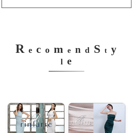
R
S
m
c
y
n
o
e
d
e
t
e
l