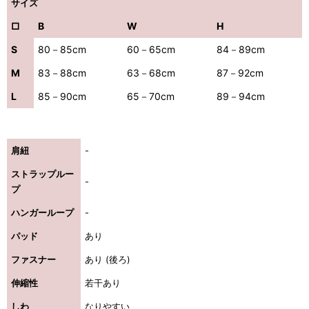
サイズ
□
B
W
H
S
80－85cm
60－65cm
84－89cm
M
83－88cm
63－68cm
87－92cm
L
85－90cm
65－70cm
89－94cm
肩紐
-
ストラップルー
-
プ
ハンガーループ
-
パッド
あり
ファスナー
あり (後ろ)
伸縮性
若干あり
しわ
なりやすい