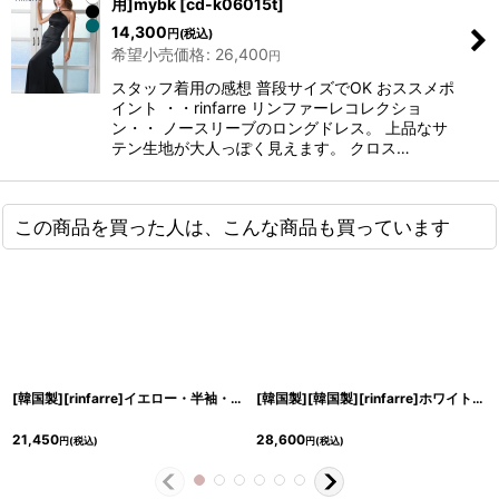
用]mybk
[
cd-k06015t
]
14,300
円
(税込)
希望小売価格
:
26,400
円
スタッフ着用の感想 普段サイズでOK おススメポ
イント ・・rinfarre リンファーレコレクショ
ン・・ ノースリーブのロングドレス。 上品なサ
テン生地が大人っぽく見えます。 クロス…
この商品を買った人は、こんな商品も買っています
[韓国製][rinfarre]イエロー・半袖・ボタン・タイト・ミディアムドレス・ワンピース[奈月セナ着用][送料無料]
[韓国製][韓国製][rinfarre]ホワイト・長袖・オフショルダー・スリット・シンプル・サテン・タイト・ロングドレス・ワンピース[奈月セナ着用][送料無料]
21,450
28,600
円
(税込)
円
(税込)