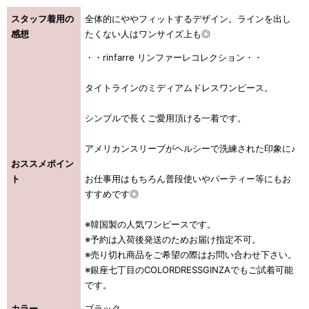
スタッフ着用の
全体的にややフィットするデザイン。ラインを出し
感想
たくない人はワンサイズ上も◎
・・rinfarre リンファーレコレクション・・
タイトラインのミディアムドレスワンピース。
シンプルで長くご愛用頂ける一着です。
アメリカンスリーブがヘルシーで洗練された印象に♪
おススメポイン
ト
お仕事用はもちろん普段使いやパーティー等にもお
すすめです◎
※韓国製の人気ワンピースです。
※予約は入荷後発送のためお届け指定不可。
※売り切れ商品をご希望の際はお問い合わせ下さい。
※銀座七丁目のCOLORDRESSGINZAでもご試着可能
です。
カラー
ブラック