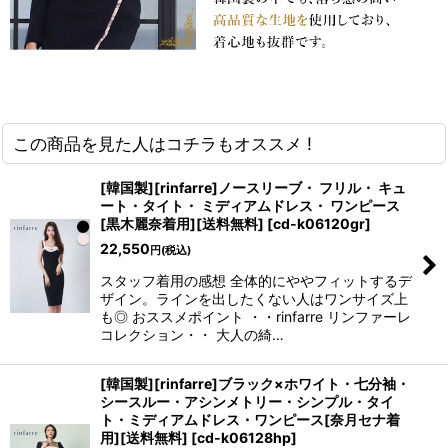
この商品を見た人はコチラもオススメ !
[韓国製][rinfarre]ノースリーブ・ フリル・ キュ
ート・タイト・ ミディアムドレス・ ワンピース
[黒木麗奈着用][送料無料]
[
cd-k06120gr
]
22,550
円
(税込)
スタッフ着用の感想 全体的にややフィットするデ
ザイン。ラインを出したくない人はワンサイズ上
も◎ おススメポイント ・・rinfarre リンファーレ
コレクション・・ 大人の綺…
[韓国製][rinfarre]ブラック×ホワイト・七分袖・
シースルー・アシンメトリー・シンプル・タイ
ト・ミディアムドレス・ワンピース[奈月セナ着
用][送料無料]
[
cd-k06128hp
]