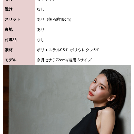
透け
なし
スリット
あり（後ろ約18cm）
裏地
あり
付属品
なし
素材
ポリエステル95％ ポリウレタン5％
モデル
奈月セナ(172cm)/着用 Sサイズ