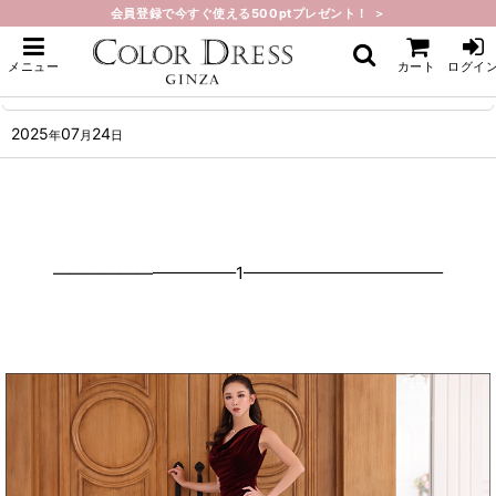
会員登録で今すぐ使える500ptプレゼント！ ＞
ホーム
>
What's New
>
人気商品再入荷しました。
メニュー
カート
ログイ
人気商品再入荷しました。
2025
07
24
年
月
日
———————————1————————————