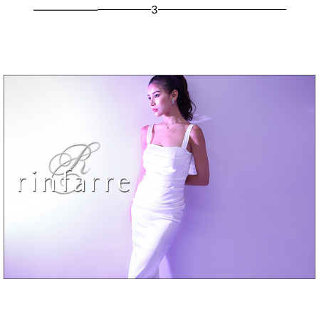
———————————3————————————