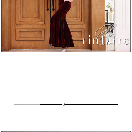
———————————2————————————