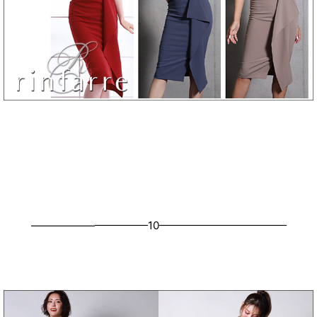
———————————10————————————