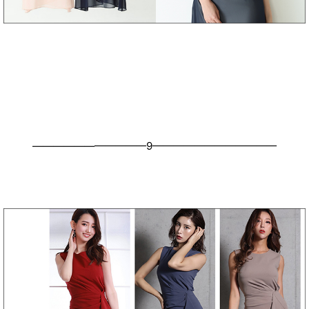
———————————9————————————