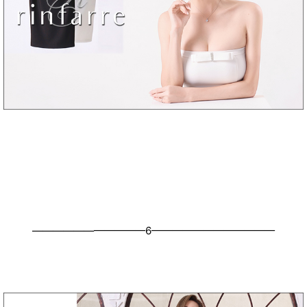
———————————6————————————