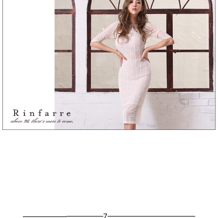
———————————7————————————