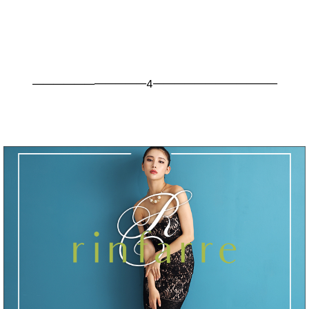
———————————4————————————