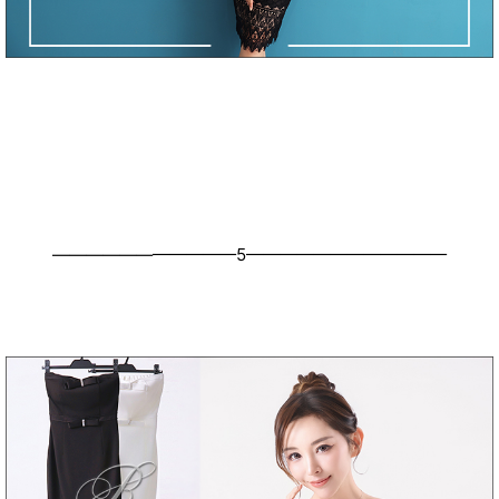
———————————5————————————