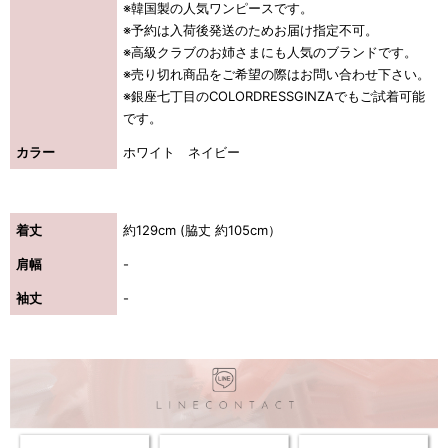
※韓国製の人気ワンピースです。
※予約は入荷後発送のためお届け指定不可。
※高級クラブのお姉さまにも人気のブランドです。
※売り切れ商品をご希望の際はお問い合わせ下さい。
※銀座七丁目のCOLORDRESSGINZAでもご試着可能
です。
カラー
ホワイト ネイビー
着丈
約129cm (脇丈 約105cm）
肩幅
-
袖丈
-