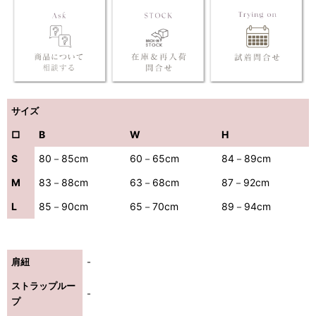
サイズ
□
B
W
H
S
80－85cm
60－65cm
84－89cm
M
83－88cm
63－68cm
87－92cm
L
85－90cm
65－70cm
89－94cm
肩紐
-
ストラップルー
-
プ