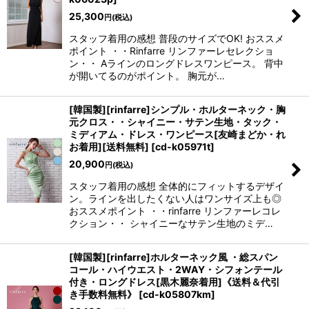
25,300
円
(税込)
スタッフ着用の感想 普段のサイズでOK! おススメ
ポイント ・・Rinfarre リンファーレセレクショ
ン・・ Aラインのロングドレスワンピース。 背中
が開いてるのがポイント。 胸元が…
[韓国製][rinfarre]シンプル・ホルターネック・胸
元クロス・・シャイニー・サテン生地・タック・
ミディアム・ドレス・ワンピース[友崎まどか・れ
お着用][送料無料]
[
cd-k05971t
]
20,900
円
(税込)
スタッフ着用の感想 全体的にフィットするデザイ
ン。ラインを出したくない人はワンサイズ上も◎
おススメポイント ・・rinfarre リンファーレコレ
クション・・ シャイニーなサテン生地のミデ…
[韓国製][rinfarre]ホルターネック風 ・総スパン
コール・ハイウエスト・2WAY・シフォンテール
付き・ロングドレス[黒木麗奈着用]《送料＆代引
き手数料無料》
[
cd-k05807km
]