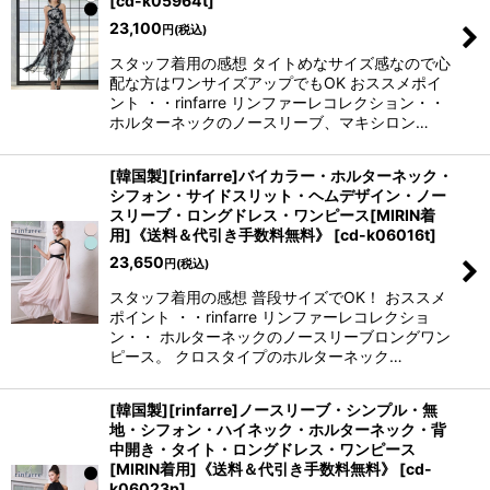
[
cd-k05964t
]
23,100
円
(税込)
スタッフ着用の感想 タイトめなサイズ感なので心
配な方はワンサイズアップでもOK おススメポイ
ント ・・rinfarre リンファーレコレクション・・
ホルターネックのノースリーブ、マキシロン…
[韓国製][rinfarre]バイカラー・ホルターネック・
シフォン・サイドスリット・ヘムデザイン・ノー
スリーブ・ロングドレス・ワンピース[MIRIN着
用]《送料＆代引き手数料無料》
[
cd-k06016t
]
23,650
円
(税込)
スタッフ着用の感想 普段サイズでOK！ おススメ
ポイント ・・rinfarre リンファーレコレクショ
ン・・ ホルターネックのノースリーブロングワン
ピース。 クロスタイプのホルターネック…
[韓国製][rinfarre]ノースリーブ・シンプル・無
地・シフォン・ハイネック・ホルターネック・背
中開き・タイト・ロングドレス・ワンピース
[MIRIN着用]《送料＆代引き手数料無料》
[
cd-
k06023p
]