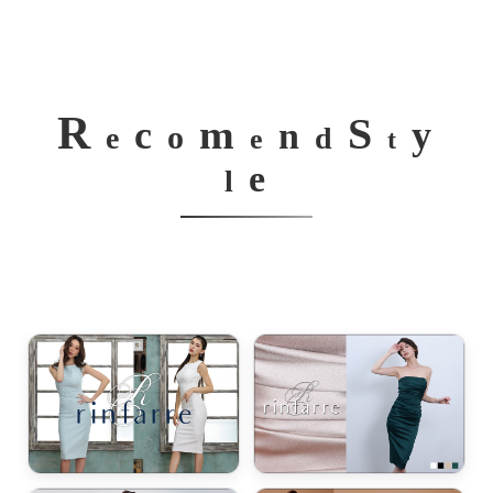
R
S
m
c
y
n
o
e
d
e
t
e
l