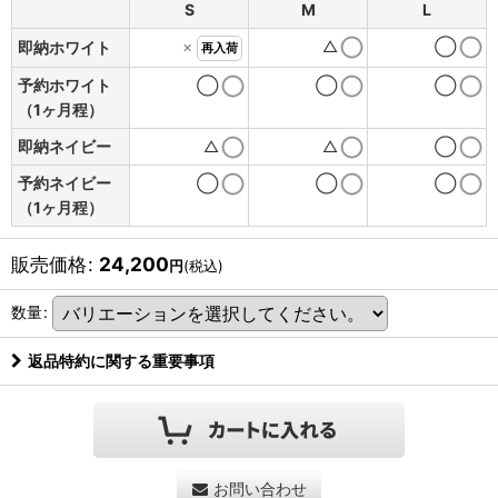
S
M
L
×
△
◯
即納ホワイト
再入荷
予約ホワイト
◯
◯
◯
（1ヶ月程）
即納ネイビー
△
△
◯
予約ネイビー
◯
◯
◯
（1ヶ月程）
販売価格
:
24,200
円
(税込)
数量
:
返品特約に関する重要事項
お問い合わせ