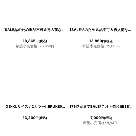
[SALE品のため返品不可＆再入荷なしの現品限り][ERUKEI]ワインレッド・ホワイト・刺繍・Aライン・ひざ下・ミディアムドレス・ワンピース[送料無料]
[SALE品のため返品不可＆再入荷なしの現品限り][ERUKEI]ツイード・チェック・ポイントフリンジ・切り替え・タイト・ミニドレス・ワンピース[黒木麗奈着用][送料無料]
18,865
13,860
円
(税込)
円
(税込)
希望小売価格
:
26,950
希望小売価格
:
19,800
円
円
[ XS-XLサイズ / 2カラー][ERUKEI/GINZA COUTURE]シンプル・無地・ケープ・ジャケット[送料無料]
[7月7日までSALE/７月下旬お届け][ フリーサイズ / 2カラー ][EleHast]長袖・メッシュニット・クロシェ・レイヤード・ロング・スウィムウェア[薗田杏奈着用]
13,200
7,000
円
(税込)
円
(税込)
希望小売価格
:
8,940
円