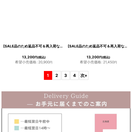
[SALE品のため返品不可＆再入荷なしの現品限り][韓国製][rinfarre]キュート・ショート丈・2WAY・スカーフ付き・ツイード・長袖・タイト・ミニドレス・ワンピース[MIRIN着用]
[SALE品のため返品不可＆再入荷なしの現品限り][韓国製][rinfarre]レッド・ワンショルダー・ホルターネック・タイト・ミディアムドレス・ワンピース[山崎みどり着用]
13,200
13,200
円
(税込)
円
(税込)
希望小売価格
:
20,900
希望小売価格
:
21,450
円
円
1
2
3
4
次
»