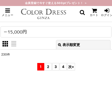
会員登録で今すぐ使える500ptプレゼント！ ＞
ホーム
>
－15,000円
メニュー
カート
ログイ
－15,000円
表示順変更
閉じる
230
件
表示数
:
1
2
3
4
次
»
在庫あり
並び順
:
絞り込む