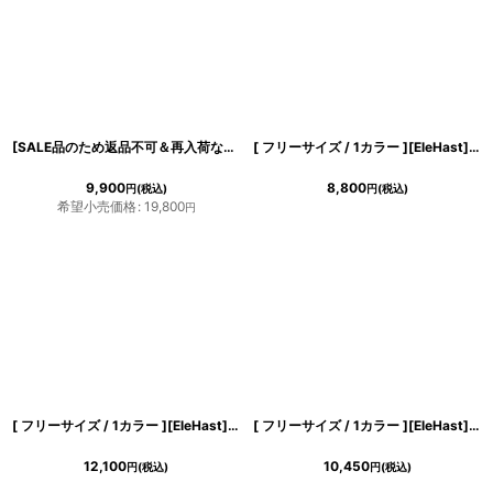
[SALE品のため返品不可＆再入荷なしの現品限り][ XS-Lサイズ / 2カラー ][ERUKEI/GINZA COUTURE]グリーン・ブルー・花柄・半袖・チュール・レース・Aライン・ミディアムドレス・ワンピース[送料無料]
[ フリーサイズ / 1カラー ][EleHast]ブラック・3段ボリュームフリルスリーブ・バンドカラーブラウス・スタンドカラーシャツ[薗田杏奈着用][送料無料]
9,900
8,800
円
(税込)
円
(税込)
希望小売価格
:
19,800
円
[ フリーサイズ / 1カラー ][EleHast]ブラック・ノースリーブ・パールビジューポケット・ロングジレ・ジャケット・ベスト[薗田杏奈着用][送料無料]
[ フリーサイズ / 1カラー ][EleHast]シャーリング・トップス・カットソー・ネイビー・サイドドローストリング・ショート丈[薗田杏奈着用][送料無料]
12,100
10,450
円
(税込)
円
(税込)