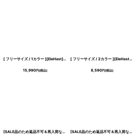
[ フリーサイズ / 1カラー ][EleHast]フリルシャツ・トップスフォールド・ワイドパンツ・セットアップ[薗田杏奈着用][送料無料]
[ フリーサイズ / 2カラー ][EleHast]ハイネック・サテンエレガント・フレンチトップス・ブラウス[薗田杏奈着用]
15,990
8,590
円
(税込)
円
(税込)
き立てる一着。
ンピース
[SALE品のため返品不可＆再入荷なしの現品限り][韓国製][rinfarre]ギンガムチェック・ベア・Aライン・フレア・ワンピース・ミディアムドレス[黒木麗奈ちゃん着用] 《送料＆代引き手数料無料》
[SALE品のため返品不可＆再入荷なしの現品限り][韓国製][rinfarre]レッド・シンプル・ノースリーブ・Aライン・ミディアムドレス・ワンピース[山崎みどり着用][送料無料]myrd