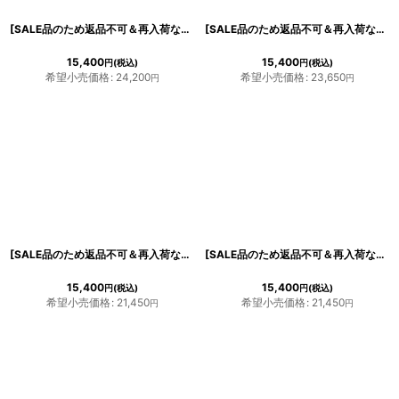
[SALE品のため返品不可＆再入荷なしの現品限り][韓国製][rinfarre]バイカラー・ホルターネック・シンプル・Aライン・ヘムデザイン・ノースリーブ・ロングドレス・ワンピース[菜月セナ着用]《送料＆代引き手数料無料》
[SALE品のため返品不可＆再入荷なしの現品限り][韓国製][rinfarre]ノースリーブ・スクエアネック・ステッチ・プリーツ・Aライン・ミディアムドレス・ワンピース[薗田杏奈着用][送料無料]
15,400
15,400
円
(税込)
円
(税込)
希望小売価格
:
24,200
希望小売価格
:
23,650
円
円
[SALE品のため返品不可＆再入荷なしの現品限り][韓国製][rinfarre]バーガンディー・キャミ紐・部分レース・タイトシルエット・ミディアムドレス[山崎みどりちゃん着用][送料無料]
[SALE品のため返品不可＆再入荷なしの現品限り][韓国製][rinfarre]紐リボン・ホワイト・五分袖 ・スクエアネック・スリット・シンプル・清楚・タイト・ミディアムドレス・ワンピース[山崎みどり着用]mywh
15,400
15,400
円
(税込)
円
(税込)
希望小売価格
:
21,450
希望小売価格
:
21,450
円
円