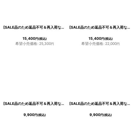
[SALE品のため返品不可＆再入荷なしの現品限り][韓国製][rinfarre]チェック柄・長袖・リボンタイ・Aライン・ブラウン・ブラック・フレア・ロング・ひざ下・ワンピース・ドレス[黒木麗奈着用][送料無料]
[SALE品のため返品不可＆再入荷なしの現品限り][韓国製][rinfarre]スエードベロア・ノースリーブ・モカ・ミディアム・ワンピース[黒木麗奈ちゃん着用]
15,400
15,400
円
(税込)
円
(税込)
希望小売価格
:
25,300
希望小売価格
:
22,000
円
円
[SALE品のため返品不可＆再入荷なしの現品限り][ XS-Lサイズ / 2カラー ][ERUKEI/GINZA COUTURE]パープル・ブルー・チュール・Aライン・ミディアムドレス・ワンピース[送料無料]
[SALE品のため返品不可＆再入荷なしの現品限り][ XS-Lサイズ / 2カラー ][ERUKEI/GINZA COUTURE]ブルー・ピンク・花柄・蝶・刺繍・半袖・チュール・レース・Aライン・ミディアムドレス・ワンピース[送料無料]
9,900
9,900
円
(税込)
円
(税込)