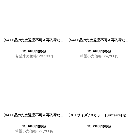
[SALE品のため返品不可＆再入荷なしの現品限り][韓国製][rinfarre]パープル・長袖・Vネック・タック・タイト・ミディアムドレス・ワンピース[奈月セナ着用][送料無料]
[SALE品のため返品不可＆再入荷なしの現品限り][韓国製][rinfarre]半袖・フリル・リボン・総レース・膝丈・タイト・ミディアムドレス・ワンピース[山崎みどりちゃん着用][送料無料]
15,400
15,400
円
(税込)
円
(税込)
希望小売価格
:
23,100
希望小売価格
:
24,200
円
円
[SALE品のため返品不可＆再入荷なしの現品限り][韓国製][rinfarre] Vネック・襟付き・七分袖・Aライン・背中リボン・ボタンデザイン・ミディアムドレス[山崎みどりちゃん着用]《送料＆代引き手数料無料》mybk
[ S-Lサイズ / 3カラー ][rinfarre]セットアップOK・ミディアム丈・シンプル・無地・タイト・きれいめ・カジュアル・ミディアムスカート[送料無料]myju
15,400
13,200
円
(税込)
円
(税込)
希望小売価格
:
24,200
円