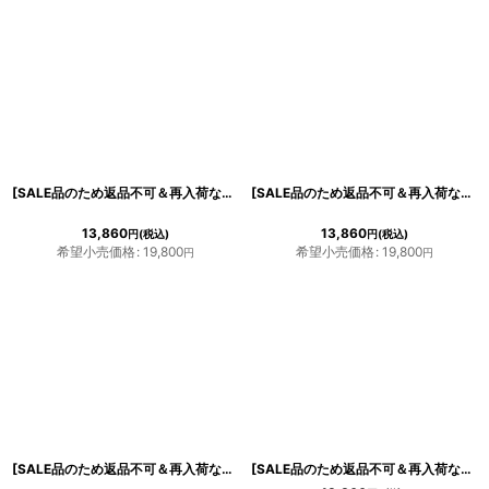
[SALE品のため返品不可＆再入荷なしの現品限り][ XS-Lサイズ / 2カラー ][ERUKEI/GINZA COUTURE]ピンク・ブルー・Vネック・5分袖・Aライン・チェック・プリント・レース・ミディアムドレス・ワンピース
[SALE品のため返品不可＆再入荷なしの現品限り][ERUKEI]ピンクベージュ・レースケープ・ボレロ・2WAY・ 膝丈・ノースリーブ・タイト・ミニドレス・ワンピース[山崎みどり着用]
13,860
13,860
円
(税込)
円
(税込)
希望小売価格
:
19,800
希望小売価格
:
19,800
円
円
[SALE品のため返品不可＆再入荷なしの現品限り][ERUKEI/GINZA COUTURE]ネイビー・蔦柄・半袖・レース・チュール・Aライン・ミディアムドレス・ワンピース
[SALE品のため返品不可＆再入荷なしの現品限り][ERUKEI]小花柄・ブラックレース・ハイウエスト・リボン・五分袖・Aライン・フレア・ミディアムドレス・ワンピース[宮内理沙・山崎みどり着用]《送料＆代引き手数料無料》myyl