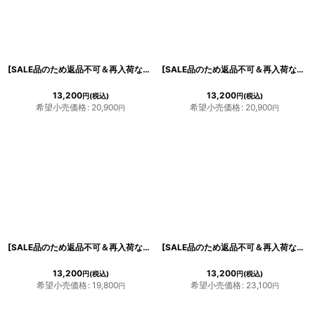
[SALE品のため返品不可＆再入荷なしの現品限り][韓国製][rinfarre]五分袖・七分袖・ゴールド・レッド・スパンコール・Vネック・パーティードレス・タイト・膝丈・ミニドレス・ワンピース[山崎みどり・奈月セナ着用]mygl
[SALE品のため返品不可＆再入荷なしの現品限り][韓国製][rinfarre]背中開き・シンプル・無地・Vネック・パフスリーブ・切り替え・五分袖・Aライン・フレア・ミディアムドレス・ワンピース[MIRIN着用]
13,200
13,200
円
(税込)
円
(税込)
希望小売価格
:
20,900
希望小売価格
:
20,900
円
円
[SALE品のため返品不可＆再入荷なしの現品限り][韓国製][rinfarre][お問い合わせ多数!!再入荷]シンプル・無地・サイド＆ウエストレース・Vネック・ノースリーブ・タイト・ミディアムドレス・ワンピース[MIRIN・山崎みどり・れお着用]mywbyl
[SALE品のため返品不可＆再入荷なしの現品限り][韓国製][rinfarre]ホワイト×ブルー・トワルドジュイ・トワル柄・オープンショルダー・オフショルダー・フレア・ミニドレス・ワンピース[山崎みどり着用]mywhlu
13,200
13,200
円
(税込)
円
(税込)
希望小売価格
:
19,800
希望小売価格
:
23,100
円
円