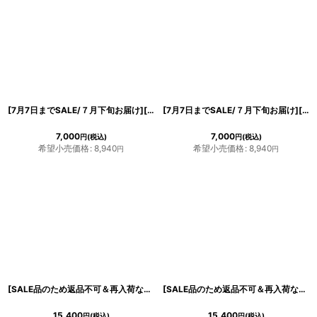
[7月7日までSALE/７月下旬お届け][ フリーサイズ / 2カラー ][EleHast]シンプル・背中開き・長袖・シースルー・サマーニット・レイヤード・スウィムウェア[薗田杏奈着用]
[7月7日までSALE/７月下旬お届け][ フリーサイズ / 1カラー ][EleHast]アイボリー・襟付き・長袖・メッシュニット・クロシェ・レイヤード・スウィムウェア[薗田杏奈着用]
7,000
7,000
円
(税込)
円
(税込)
希望小売価格
:
8,940
希望小売価格
:
8,940
円
円
[SALE品のため返品不可＆再入荷なしの現品限り][韓国製][rinfarre]総レース・マーメイドライン・ノースリーブ・バーガンディー・フレアヘム・ミディアムドレス・ワンピース[山崎みどり着用][送料無料]mybd
[SALE品のため返品不可＆再入荷なしの現品限り][韓国製][rinfarre]グレー・半袖・フリル・タイト・ミディアムドレス・ワンピース[黒木麗奈着用][送料無料]
15,400
15,400
円
(税込)
円
(税込)