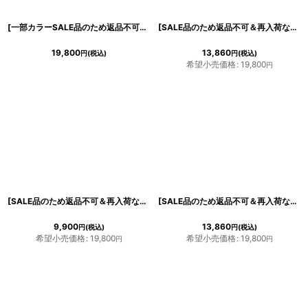
[一部カラーSALE品のため返品不可＆再入荷なしの現品限り][ERUKEI]総レース・ケミカルレース・ノースリーブ・ハイウエスト・Aライン・ミディアムドレス・ワンピース[れお着用]《送料＆代引き手数料無料》
[SALE品のため返品不可＆再入荷なしの現品限り][ERUKEI]ネイビー・半袖・リーフモチーフレース・フラワー刺繍・Aライン・ミディアムドレス・ワンピース[送料無料]
19,800
13,860
円
(税込)
円
(税込)
希望小売価格
:
19,800
円
[SALE品のため返品不可＆再入荷なしの現品限り][ERUKEI]半袖・ベルト付き・ケミカルレース・大人・ハイウエスト・膝丈・ミディアムドレス・ワンピース[山崎みどり着用][送料無料]myall
[SALE品のため返品不可＆再入荷なしの現品限り][ERUKEI]グリーン・パープル・ケープ風・フリルスリーブ・Aライン・ラメ・ミディアムドレス・ワンピース[送料無料]
9,900
13,860
円
(税込)
円
(税込)
希望小売価格
:
19,800
希望小売価格
:
19,800
円
円