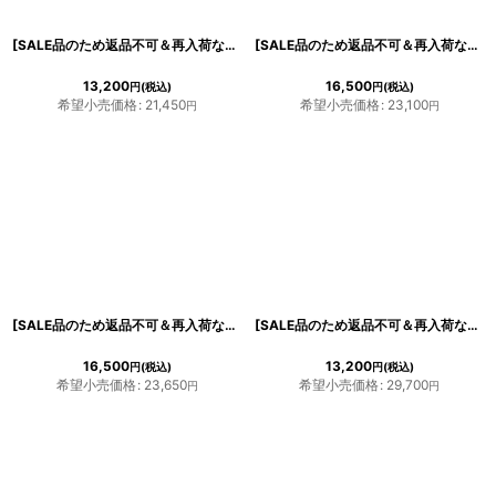
[SALE品のため返品不可＆再入荷なしの現品限り][韓国製][rinfarre]小花柄・ホワイト×ピンク・ボートネック・ノースリーブ・タイト・ミディアムドレス・ワンピース[薗田杏奈着用][送料無料]
[SALE品のため返品不可＆再入荷なしの現品限り][韓国製][rinfarre]ベージュ・シフォン・セミロング・ドレープスリーブ・ウエストシェイプ・Aライン・半袖・ロングドレス・ワンピース[黒木麗奈着用][送料無料]
13,200
16,500
円
(税込)
円
(税込)
希望小売価格
:
21,450
希望小売価格
:
23,100
円
円
[SALE品のため返品不可＆再入荷なしの現品限り][韓国製][rinfarre]ベア・チュールレース・レイヤード・タック・ブラック・ピンク・ノースリーブ・ロングドレス・タイト・ワンピース[山崎みどり着用][送料無料]mypk
[SALE品のため返品不可＆再入荷なしの現品限り][ S-Mサイズ / 3カラー ][Andy/an][Andy]マーメイド レース・デコルテシアー・七分袖・フィッシュテール・ミディアムドレス《送料＆代引き手数料無料》
16,500
13,200
円
(税込)
円
(税込)
希望小売価格
:
23,650
希望小売価格
:
29,700
円
円