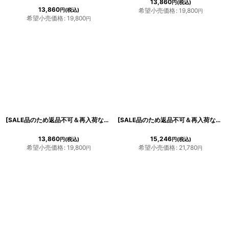
13,860
円
(税込)
13,860
円
(税込)
希望小売価格
:
19,800
円
希望小売価格
:
19,800
円
[SALE品のため返品不可＆再入荷なしの現品限り][ERUKEI]イエロー・タイト・スカーフ付き・ベルト付き・フレンチスリーブ・ミディアムドレス・ワンピース[送料無料]
[SALE品のため返品不可＆再入荷なしの現品限り][ERUKEI]イエロー・レッド・花柄・プリント・サテン・フリルスリーブ・Aライン・リボンベルト・ミニドレス・ワンピース[送料無料]
13,860
15,246
円
(税込)
円
(税込)
希望小売価格
:
19,800
希望小売価格
:
21,780
円
円