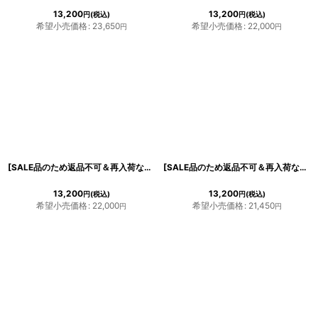
13,200
13,200
円
(税込)
円
(税込)
希望小売価格
:
23,650
希望小売価格
:
22,000
円
円
浴びながら、自分らしく、美しく。-
クワンピース
日常にある。エレガンスをひとさじー
シルエット。 夏の視線を独り占めする「夏の主役ラップロングドレス」
[SALE品のため返品不可＆再入荷なしの現品限り][韓国製][rinfarre] ブラック・ベージュ・オープンショルダー・オフショルダー・プリーツ・Aライン・ミディアムドレス・ワンピース[薗田杏奈着用][送料無料]
[SALE品のため返品不可＆再入荷なしの現品限り][韓国製][rinfarre]ブルー・オフショル・キュート・ミディアム・ドレス・ワンピース[奈月セナちゃん着用][送料無料]
13,200
13,200
円
(税込)
円
(税込)
希望小売価格
:
22,000
希望小売価格
:
21,450
円
円