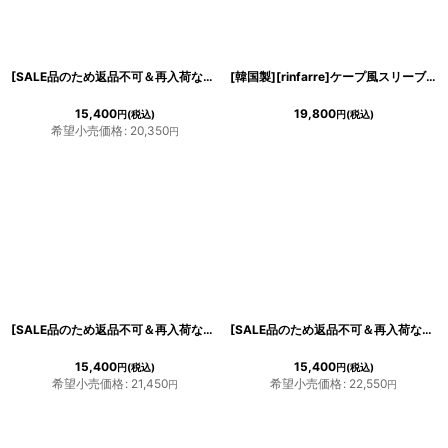
[SALE品のため返品不可＆再入荷なしの現品限り][韓国製][rinfarre]オフショルダー・飾りボタン・グリーン・バイカラー・ホワイトライン・シンプル・無地・七分袖・タイト・ミディアムドレス・ワンピース[薗田杏奈着用][送料無料]
[韓国製][rinfarre]ケープ風スリーブ・切り込み・オフショルダー・タイト・ミディアムドレス・ワンピース[MIRIN着用][送料無料]
15,400
19,800
円
(税込)
円
(税込)
希望小売価格
:
20,350
円
[SALE品のため返品不可＆再入荷なしの現品限り][韓国製][rinfarre] ベア・リボン・ブラック・ノースリーブ・ミディアムドレス・タイト・ワンピース[薗田杏奈着用][送料無料]
[SALE品のため返品不可＆再入荷なしの現品限り][韓国製][rinfarre]ノースリーブ・ワインレッド・ベルト・Aライン・ミディアムドレス・ワンピース[黒木麗奈着用][送料無料]
15,400
15,400
円
(税込)
円
(税込)
希望小売価格
:
21,450
希望小売価格
:
22,550
円
円