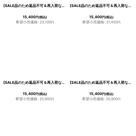
[SALE品のため返品不可＆再入荷なしの現品限り][韓国製][rinfarre]袖あり・フリル・グリーン・バイカラー・セクシー・タイト・ミディアムドレス・ワンピース[山崎みどり着用]《送料＆代引き手数料無料》
[SALE品のため返品不可＆再入荷なしの現品限り][韓国製][rinfarre]ツイード・スクエアネック・七分袖・アシメントリー・Aライン・フレア・ミディアムドレス・ワンピース[黒木麗奈着用][送料無料]
15,400
15,400
円
(税込)
円
(税込)
希望小売価格
:
23,100
希望小売価格
:
21,450
円
円
[SALE品のため返品不可＆再入荷なしの現品限り][韓国製][rinfarre]チェック・グリーン・ベア・ストレッチ・タイト・ミディアムドレス・ワンピース[黒木麗奈着用][送料無料]
[SALE品のため返品不可＆再入荷なしの現品限り][韓国製][rinfarre]背中開き・シンプル・無地・Vネック・パフスリーブ・切り替え・五分袖・Aライン・フレア・ミディアムドレス・ワンピース[山崎みどり・れお着用]《送料＆代引き手数料無料》mybk
15,400
15,400
円
(税込)
円
(税込)
希望小売価格
:
20,900
希望小売価格
:
20,900
円
円