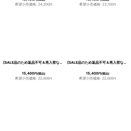
希望小売価格
:
24,200
希望小売価格
:
23,100
円
円
[SALE品のため返品不可＆再入荷なしの現品限り][韓国製][rinfarre]バイカラー・肩リボン・シフォンスリーブ・サテン・七分袖・スクエアネック タイト・ミディアムドレス・ワンピース[奈月セナ・山崎みどり着用][送料無料]mybkrd
[SALE品のため返品不可＆再入荷なしの現品限り][韓国製][rinfarre]ノースリーブ・トップスレース・ドット・花柄・シンプル・タイト・ミディアムドレス・ワンピース[山崎みどり着用][送料無料]mybk
15,400
15,400
円
(税込)
円
(税込)
希望小売価格
:
22,000
希望小売価格
:
22,000
円
円