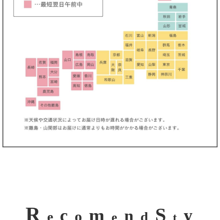
R
S
m
c
y
n
o
e
d
e
t