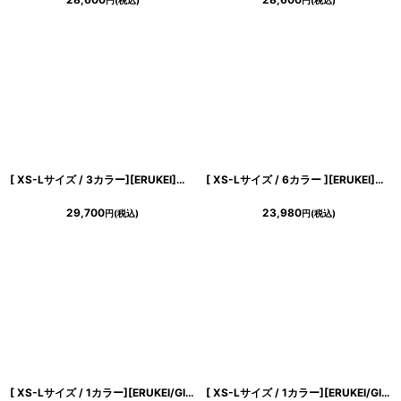
円
(税込)
円
(税込)
[ XS-Lサイズ / 3カラー][ERUKEI]総レース・シンプル・Vネック・ヘムライン・マーメイド・ミディアムドレス・ワンピース[薗田杏奈着用]《送料＆代引き手数料無料》
[ XS-Lサイズ / 6カラー ][ERUKEI]首元フリル・ウエストマーク・アメリカンスリーブ・ティアード・Aライン・ミニドレス・ワンピース[黒木麗奈着用][送料無料]
29,700
23,980
円
(税込)
円
(税込)
[ XS-Lサイズ / 1カラー][ERUKEI/GINZA COUTURE]シンプル・総レース・パール・ノースリーブ・インナーミニ・Aライン・ロングドレス[送料無料]
[ XS-Lサイズ / 1カラー][ERUKEI/GINZA COUTURE]ドット柄・スパンコール・ラインストーン・ポケット・ノースリーブ・Aライン・ミニドレス・ワンピース[送料無料]