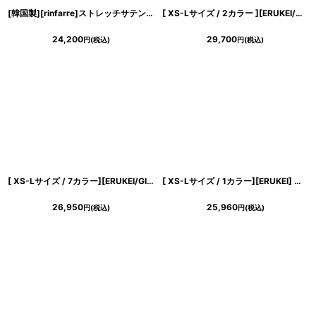
[韓国製][rinfarre]ストレッチサテン・ドレープ・ノースリーブ・Vネック・サイドスリット・マーメイドライン・ロングドレス・ワンピース[山崎みどり着用][送料無料]mybk
[ XS-Lサイズ / 2カラー ][ERUKEI/GINZA COUTURE]シフォン・プリント・キャミソール・Vネック・ラインストーン・ティアード・Aライン・ロングドレス[送料無料]
24,200
29,700
円
(税込)
円
(税込)
[ XS-Lサイズ / 7カラー][ERUKEI/GINZA COUTURE]サテン・シンプル・Vネック・ノースリーブ・ウエストマーク・Aライン・ロングドレス[送料無料]
[ XS-Lサイズ / 1カラー][ERUKEI] ボートネック・ノースリーブ・ウエスト切替・フレア・Aライン・ミディアムドレス・ワンピース[薗田杏奈着用][送料無料]
26,950
25,960
円
(税込)
円
(税込)