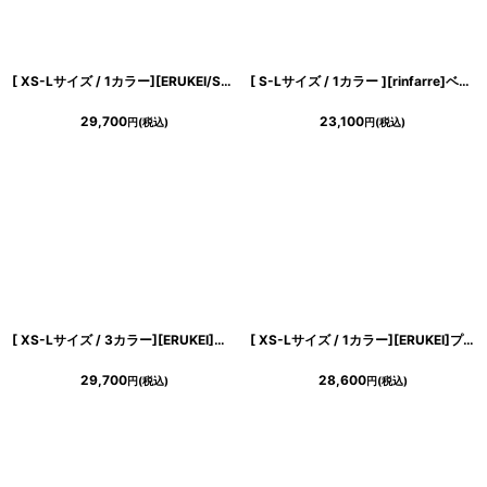
[ XS-Lサイズ / 1カラー][ERUKEI/SETTAN]オーガンジー・花柄・プリント・スクエアネック・ノースリーブ・タック・フレア・Aライン・ロングドレス[送料無料]
[ S-Lサイズ / 1カラー ][rinfarre]ベージュ・リボンショルダー・スクエアネック・フレア・Aライン・ミディアムドレス・ワンピース[黒木麗奈着用][送料無料]
29,700
23,100
円
(税込)
円
(税込)
[ XS-Lサイズ / 3カラー][ERUKEI]金糸・プリント・オーガンジー・ボートネック・ノースリーブ・フレア・ロングドレス[薗田杏奈着用][送料無料]
[ XS-Lサイズ / 1カラー][ERUKEI]プリント・花柄・Vネック・ノースリーブ・ティアード・フリル・切替・Aライン・ミニドレス・ワンピース[送料無料]
29,700
28,600
円
(税込)
円
(税込)