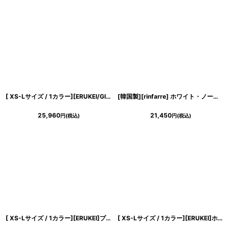
[ XS-Lサイズ / 1カラー][ERUKEI/GINZA COUTURE]ジャガード・シンプル・スクエアネック・ノースリーブ・膝丈・フレア・Aライン・ミディアムドレス・ワンピース[送料無料]
[韓国製][rinfarre] ホワイト・ノースリーブ・チェック柄 ・異素材・マーメイド・タイト・ミディアムドレス・ワンピース[薗田杏奈着用][送料無料]
25,960
21,450
円
(税込)
円
(税込)
[ XS-Lサイズ / 1カラー][ERUKEI]プリント・切替・Vネック・リボンベルト・フレア・Aライン・ロングドレス[薗田杏奈着用][送料無料]
[ XS-Lサイズ / 1カラー][ERUKEI]ホワイト・総レース・ハイネック・ノースリーブ・マーメイド・ロングドレス[薗田杏奈着用][送料無料]