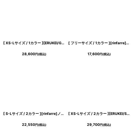
[ XS-Lサイズ / 1カラー ][ERUKEI/GINZA COUTURE]総レース・ビジューボタン・半袖・フェイクポケット・Aライン・ミディアムドレス・ワンピース[送料無料]
[ フリーサイズ / 1カラー ][rinfarre]ノースリーブ・Vネック・プリント・カシュクール・マキシ・ロングドレス・ワンピース[奈月セナ着用][送料無料]
28,600
17,600
円
(税込)
円
(税込)
[ S-Lサイズ / 2カラー ][rinfarre]ノースリーブ・シンプル・ペンシル・ボートネック・タイト・ミディアムドレス・ワンピース[黒木麗奈着用・薗田杏奈着用][送料無料]
[ XS-Lサイズ / 2カラー ][ERUKEI/SETTAN]シンプル・ラインストーン・スパンコール・ポケット・ノースリーブ・Aライン・ミニドレス・ワンピース[送料無料]
22,550
29,700
円
(税込)
円
(税込)