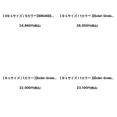
[ XS-Lサイズ / 5カラー][ERUKEI]サテン・プリント・花柄・リボン・ノースリーブ・Aライン・ミディアムドレス・ワンピース[黒木麗奈着用][送料無料]
[ S-Lサイズ / 1カラー ][Eclet-Grelot by RiNFARRE]アイボリー・総レース・フレア・ホルター・ノースリーブ・ミモレ丈・ロングドレス・ワンピース・エクラグレロ [奈月セナ着用][送料無料]
24,860
28,050
円
(税込)
円
(税込)
[ S-Lサイズ / 1カラー ][Eclet-Grelot by RiNFARRE]アート・キャミソール・スリップ・Vネック・セミフレア・マーメイド・ノースリーブ・ミモレ丈・ロングドレス・エクラグレロ [奈月セナ着用][送料無料]
[ S-Lサイズ / 1カラー ][Éclet-Grelot by RiNFARRE]サテン・レッド・ホルターネック・セミロング丈・ミディアムドレス・エクラグレロ [奈月セナ着用][送料無料]
22,000
23,100
円
(税込)
円
(税込)