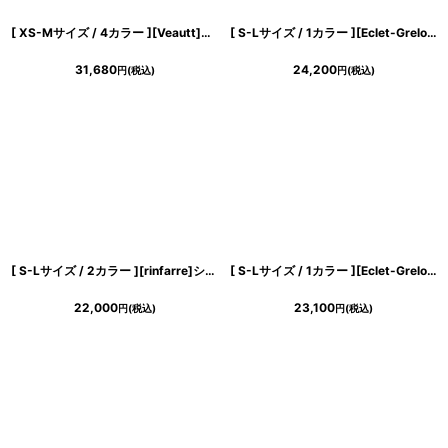
[ XS-Mサイズ / 4カラー ][Veautt]ホルターネック・ミディアムロングドレス・マーメイド・タイト・アンクル丈《送料＆代引き手数料無料》
[ S-Lサイズ / 1カラー ][Eclet-Grelot by RiNFARRE]グリーン・切替・アシンメトリー・ベア・シフォン・ノースリーブ・ロングドレス・エクラグレロ [薗田杏奈着用][送料無料]
31,680
24,200
円
(税込)
円
(税込)
[ S-Lサイズ / 2カラー ][rinfarre]シンプル・サテン・タック・ノースリーブ・タイト・ミ二ドレス・ワンピース[奈月セナ着用][送料無料]
[ S-Lサイズ / 1カラー ][Eclet-Grelot by RiNFARRE]ホワイト・サテン・ドレープネック・リボン・タック・マーメイド・ノースリーブ・ミディアムドレス・エクラグレロ [奈月セナ着用][送料無料]
22,000
23,100
円
(税込)
円
(税込)