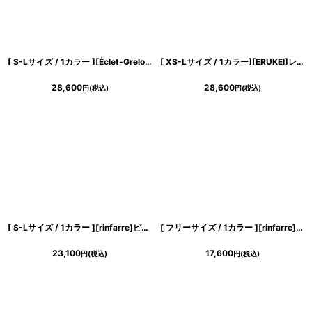
[ S-Lサイズ / 1カラー ][Éclet-Grelot by RiNFARRE]キャミソール・総レース・コルセット・イエロー・セミロング丈・ロングドレス・エクラグレロ [奈月セナ着用][送料無料]
[ XS-Lサイズ / 1カラー][ERUKEI]レース・リボン・ノースリーブ・シアー・インナーミニ・マキシ丈・セミフレア・ロングドレス[送料無料]
28,600
28,600
円
(税込)
円
(税込)
[ S-Lサイズ / 1カラー ][rinfarre]ピンクベージュ・ジャガード・胸元ファスナー・タイト・ミディアムドレス・ワンピース[薗田杏奈着用][送料無料]
[ フリーサイズ / 1カラー ][rinfarre]ノースリーブ・Vネック・花柄・カシュクール・ラップワンピース・マキシ・ロングドレス・ワンピース[薗田杏奈着用][送料無料]
23,100
17,600
円
(税込)
円
(税込)