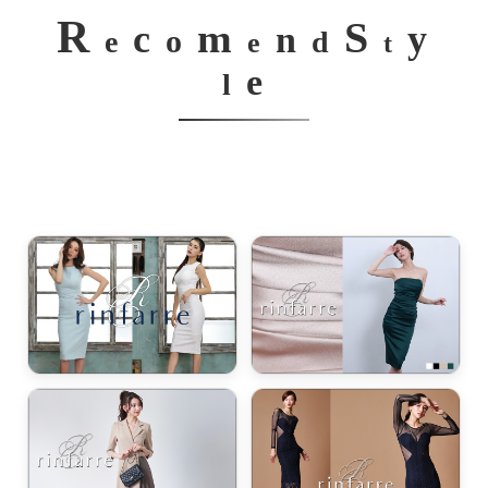
R
S
m
c
y
n
o
e
d
e
t
e
l