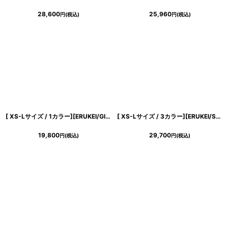
28,600
25,960
円
(税込)
円
(税込)
[ XS-Lサイズ / 1カラー][ERUKEI/GINZA COUTURE]プリント・ドット柄・ベルト付き・ティアード・フレア・Aライン・ノースリーブ・ミニドレス・ワンピース[送料無料]
[ XS-Lサイズ / 3カラー][ERUKEI/SETTAN]シンプル・ラインストーン・ノースリーブ・Aライン・ミニドレス・ワンピース[送料無料]
19,800
29,700
円
(税込)
円
(税込)