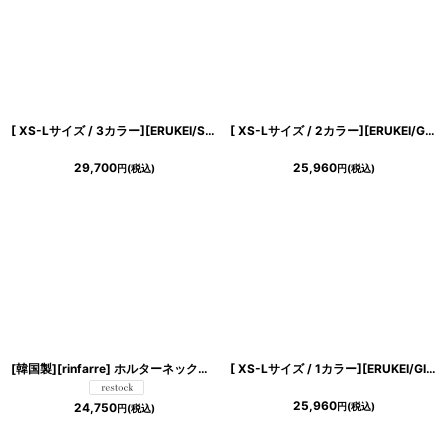
[ XS-Lサイズ / 3カラー][ERUKEI/SETTAN]ラインストーン・フロントジップ・ポケット・Aライン・フレア・ミニドレス・ワンピース[送料無料]
[ XS-Lサイズ / 2カラー][ERUKEI/GINZA COUTURE]総レース・ビジューボタン・フェイクポケット・インナーキャミソール付き・タイト・ノースリーブ・ミニドレス・ワンピース[送料無料]
29,700
25,960
円
(税込)
円
(税込)
き立てる一着。
[韓国製][rinfarre] ホルターネック・胸元プリーツ・シフォン・Aライン・ノースリーブ・ロングドレス・ワンピース[山崎みどり・薗田杏奈ちゃん着用]《送料＆代引き手数料無料》myrd
[ XS-Lサイズ / 1カラー][ERUKEI/GINZA COUTURE]プリント・リゾート柄・花柄・サテン・切替・ハイウエスト・Aライン・ロングドレス[送料無料]
25,960
円
(税込)
24,750
円
(税込)
ンピース