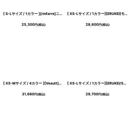
[ S-Lサイズ / 1カラー ][rinfarre]ニュアンスマーブル・ベルベット・グレー・タック・マーメイド・ノースリーブ・ロングドレス[薗田杏奈着用][送料無料]
[ XS-Lサイズ / 1カラー][ERUKEI]モノトーン・花柄・胸元ファスナー・ベルト付・シフォン・ノースリーブ・Aライン・ミディアムドレス・ワンピース[薗田杏奈着用][送料無料]
25,300
28,600
円
(税込)
円
(税込)
[ XS-Mサイズ / 4カラー ][Veautt]ホルターネック・バックオープン・チェーン・ウエストマーク・ミディアムワンピース・フレア《送料＆代引き手数料無料》
[ XS-Lサイズ / 1カラー][ERUKEI/SETTAN]フラワープリント・花柄レース・ハイウエスト・リボン・ノースリーブ・Vネック・Aライン・切替・ロングドレス[送料無料]
31,680
29,700
円
(税込)
円
(税込)