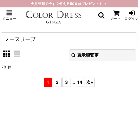
会員登録で今すぐ使える500ptプレゼント！ ＞
ホーム
>
ノースリーブ
メニュー
カート
ログイ
ノースリーブ
表示順変更
閉じる
781
件
表示数
:
1
2
3
...
14
次
»
在庫あり
並び順
:
絞り込む