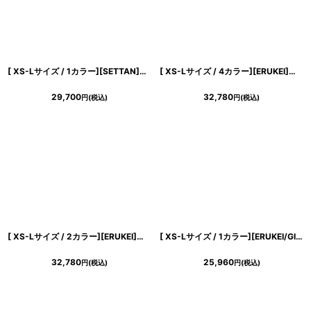
[ XS-Lサイズ / 1カラー][SETTAN]イエロー・ホルターネック・ブラックベルト・リボン・シフォン・マーメイドライン・ロングドレス[黒木麗奈着用][送料無料]
[ XS-Lサイズ / 4カラー][ERUKEI]ジャガード・花柄・ラメ・Vネック・ハイウエスト・ノースリーブ・フレア・Aライン・ロングドレス[薗田杏奈着用][送料無料]
29,700
32,780
円
(税込)
円
(税込)
[ XS-Lサイズ / 2カラー][ERUKEI]モノトーン・リーフ柄・花柄・レースネック・Aライン・ノースリーブ・ロングドレス・ワンピース[薗田杏奈着用][送料無料]
[ XS-Lサイズ / 1カラー][ERUKEI/GINZA COUTURE]フリンジジャガード・ドット・ノースリーブ・Aライン・フレア・ミニドレス・ワンピース[送料無料]
32,780
25,960
円
(税込)
円
(税込)