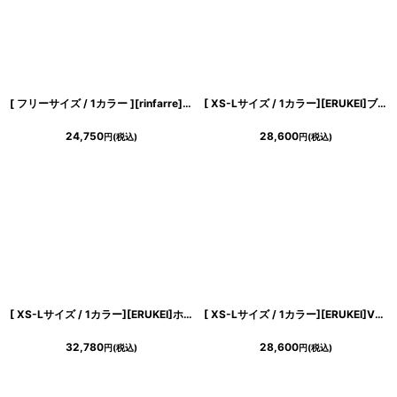
[ フリーサイズ / 1カラー ][rinfarre]花柄・ブラック・総レース・レイヤー ・ノースリーブ・ペンシルライン・ミディアムドレス・ワンピース[奈月セナ着用][送料無料]
[ XS-Lサイズ / 1カラー][ERUKEI]ブラック×ホワイト・スカーフ風・切替・ヘムデザイン・ハイネック・ノースリーブ・Aライン・ミディアムドレス・ワンピース[黒木麗奈着用][送料無料]
24,750
28,600
円
(税込)
円
(税込)
[ XS-Lサイズ / 1カラー][ERUKEI]ホワイトピンク・花柄・ワンショルダー・エレガント・Aライン・ノースリーブ・ロングドレス[奈月セナ着用][送料無料]
[ XS-Lサイズ / 1カラー][ERUKEI]Vネック・ノースリーブ・フラワー柄・ウエスト切替・フレア・Aライン・ミディアムドレス・ワンピース[薗田杏奈着用][送料無料]
32,780
28,600
円
(税込)
円
(税込)