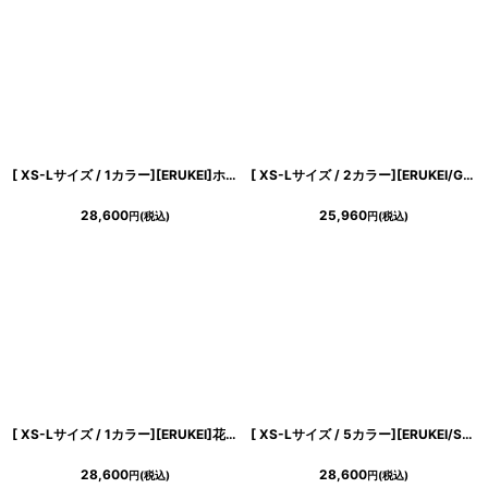
浴びながら、自分らしく、美しく。-
クワンピース
日常にある。エレガンスをひとさじー
[ XS-Lサイズ / 1カラー][ERUKEI]ホワイト×ピンク・花柄・ノースリーブ・Aライン・ミディアムドレス・ワンピース[黒木麗奈着用][送料無料]
[ XS-Lサイズ / 2カラー][ERUKEI/GINZA COUTURE]ノースリーブ・ツイード・リボン・ビジューボタン・ポケット・金糸・タイト・ミディアムドレス・ワンピース[送料無料]
シルエット。 夏の視線を独り占めする「夏の主役ラップロングドレス」
28,600
25,960
円
(税込)
円
(税込)
[ XS-Lサイズ / 1カラー][ERUKEI]花柄・ベルト・ノースリーブ・Aライン・ミディアムドレス・ワンピース[黒木麗奈着用][送料無料]
[ XS-Lサイズ / 5カラー][ERUKEI/SETTAN]花柄・ラメ・ノースリーブ・フレア・Aライン・ロングドレス[送料無料]
28,600
28,600
円
(税込)
円
(税込)