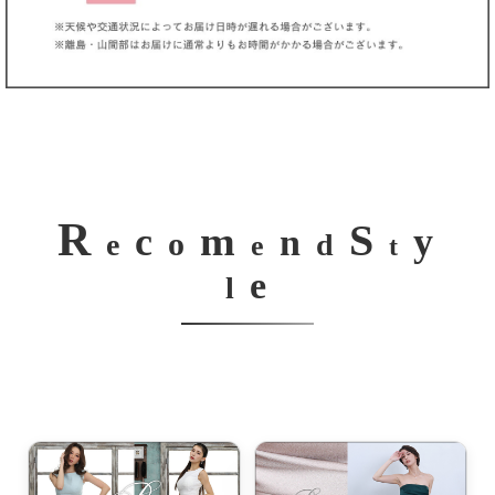
R
S
m
c
y
n
o
e
d
e
t
e
l