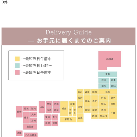
0
件
表示数
:
在庫あり
並び順
:
絞り込む