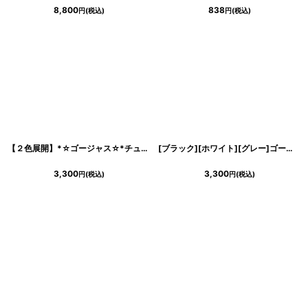
8,800
838
円
(税込)
円
(税込)
【２色展開】*☆ゴージャス☆*チュール＆ファー★バードショール
[
E016
]
[ブラック][ホワイト][グレー]ゴージャス・エレガント・ファー・ショール
3,300
3,300
円
(税込)
円
(税込)