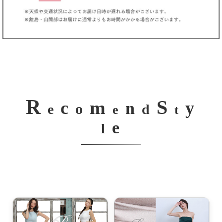
R
S
m
c
y
n
o
e
d
e
t
e
l