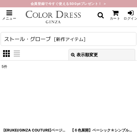
会員登録で今すぐ使える500ptプレゼント！ ＞
ホーム
>
新作アイテム
>
ストール・グローブ
メニュー
カート
ログイ
ストール・グローブ
[
新作アイテム
]
表示順変更
閉じる
5
件
表示数
:
在庫あり
並び順
:
絞り込む
[ERUKEI/GINZA COUTURE]ベージュ・ブラック・ホワイト・ピンク・レッド・金糸・シンプル・エレガント・パーティー・三角・ショール・ストール
【６色展開】ベーシック☆シンプルシフォン☆ストール