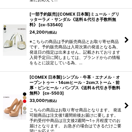
[一部予約販売][COMEX 日本製]ミュール・グリ
ッターラメ・サンダル《送料＆代引き手数料無
料》
[
cx-53540
]
24,200
円
(税込)
※こちらの商品は予約販売商品とお取り寄せ商品
です。予約販売商品は入荷次第の発送となる為、
発送日の指定は出来ません。記載されております
入荷予定日に関しましては、ブランドからの情報
をもとに設定している為、…
[COMEX 日本製]シンプル・牛革・エナメル・オ
ープントゥー・14cmヒール・2cmストーム・前
厚・ピンヒール・パンプス《送料＆代引き手数料
無料》
[
cx-5503
]
33,000
円
(税込)
こちらの商品はお取り寄せ商品となります。 発送
可能商品は注文後1週間前後お届けに要します。
予約受付中商品は注文後2週間〜1ヶ月程度でのお
届けとなります。 お急ぎの場合はできるだけご要
望にお応えで…