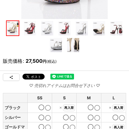
販売価格
:
27,500
円
(税込)
SS
S
M
L
◯
×
◯
×
ブラック
再入荷
再入荷
シルバー
◯
◯
◯
◯
ゴールドマ
◯
◯
◯
×
再入荷