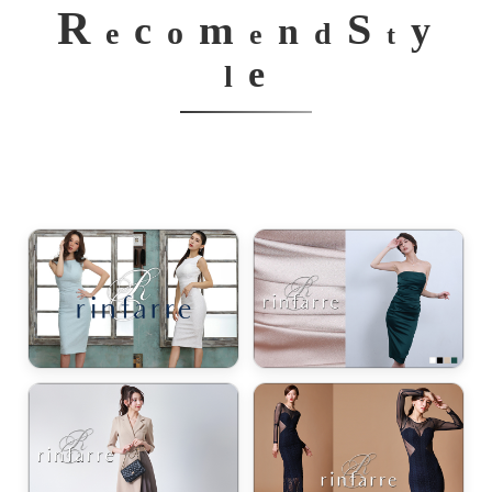
R
S
m
c
y
n
o
e
d
e
t
e
l
き立てる一着。
ンピース